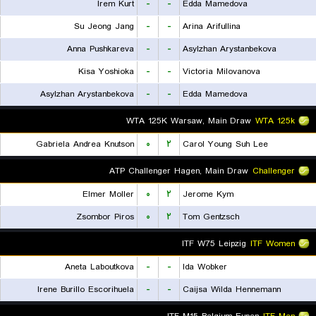
Irem Kurt
-
-
Edda Mamedova
Su Jeong Jang
-
-
Arina Arifullina
Anna Pushkareva
-
-
Asylzhan Arystanbekova
Kisa Yoshioka
-
-
Victoria Milovanova
Asylzhan Arystanbekova
-
-
Edda Mamedova
WTA 125K Warsaw, Main Draw
WTA 125k
Gabriela Andrea Knutson
۰
۲
Carol Young Suh Lee
ATP Challenger Hagen, Main Draw
Challenger
Elmer Moller
۰
۲
Jerome Kym
Zsombor Piros
۰
۲
Tom Gentzsch
ITF W75 Leipzig
ITF Women
Aneta Laboutkova
-
-
Ida Wobker
Irene Burillo Escorihuela
-
-
Caijsa Wilda Hennemann