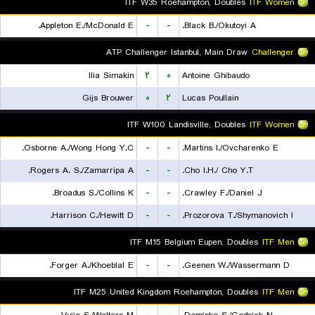
ITF W35 Roehampton, Doubles
ITF Women
Appleton E./McDonald E.
-
-
Black B./Okutoyi A.
ATP Challenger Istanbul, Main Draw
Challenger
Ilia Simakin
۲
۰
Antoine Ghibaudo
Gijs Brouwer
۰
۲
Lucas Poullain
ITF W100 Landisville, Doubles
ITF Women
Osborne A./Wong Hong Y.C.
-
-
Martins I./Ovcharenko E.
Rogers A. S./Zamarripa A.
-
-
Cho I.H./ Cho Y.T.
Broadus S./Collins K.
-
-
Crawley F./Daniel J.
Harrison C./Hewitt D.
-
-
Prozorova T./Shymanovich I.
ITF M15 Belgium Eupen, Doubles
ITF Men
Forger A./Khoeblal E.
-
-
Geenen W./Wassermann D.
ITF M25 United Kingdom Roehampton, Doubles
ITF Men