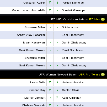
Aleksandr Kalinin
۲
۱
Patrick Nicholas
Manel Lazaro Juncadella
۲
۰
Bonaiuti Giuseppe
ITF M15 Kazakhstan Astana
ITF Men
Shunsuke Mitsui
-
-
Shintaro Imai
Arnav Vijay Paparkar
-
-
Egor Pleshivtsev
Maan Kesarwani
-
-
Damir Zhalgasbay
Sasi Kumar Mukund
-
-
Pawit Sornlaksup
Shunsuke Mitsui
-
-
Egor Pleshivtsev
Sasi Kumar Mukund
-
-
Damir Zhalgasbay
UTR Women Newport Beach
UTR Pro Tennis
Lewis Bella
۲
۱
Hudson Hawkins
Simone Kay
۲
۰
Center Olivia
Marley Lambert
۰
۲
Kaia Giribalan
Chelsea Bluestein
۲
۰
Hudson Hawkins