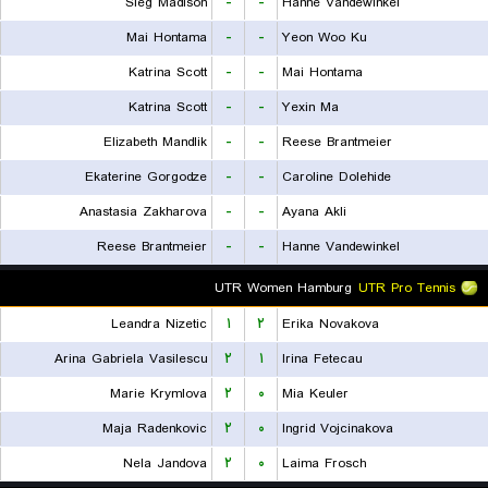
Sieg Madison
-
-
Hanne Vandewinkel
Mai Hontama
-
-
Yeon Woo Ku
Katrina Scott
-
-
Mai Hontama
Katrina Scott
-
-
Yexin Ma
Elizabeth Mandlik
-
-
Reese Brantmeier
Ekaterine Gorgodze
-
-
Caroline Dolehide
Anastasia Zakharova
-
-
Ayana Akli
Reese Brantmeier
-
-
Hanne Vandewinkel
UTR Women Hamburg
UTR Pro Tennis
Leandra Nizetic
۱
۲
Erika Novakova
Arina Gabriela Vasilescu
۲
۱
Irina Fetecau
Marie Krymlova
۲
۰
Mia Keuler
Maja Radenkovic
۲
۰
Ingrid Vojcinakova
Nela Jandova
۲
۰
Laima Frosch