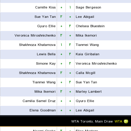
Camille Kiss
۰
۱
Sage Bergeson
Sue Yan Tan
۲
۰
Lee Abigail
Gyuro Ellie
۰
۲
Chelsea Bluestein
Veronica Miroshnichenko
۲
۰
Mika Ikemori
Shakhnoza Khatamova
۱
۲
Tianmei Wang
Lewis Bella
۰
۲
Kaia Giribalan
Simone Kay
۰
۲
Veronica Miroshnichenko
Shakhnoza Khatamova
۲
۰
Calla Mcgill
Tianmei Wang
۰
۲
Sue Yan Tan
Mika Ikemori
۲
۰
Marley Lambert
Camilia Samel Druz
۰
۰
Gyuro Ellie
Elena Goodman
۰
۰
Lee Abigail
WTA Toronto, Main Draw
WTA