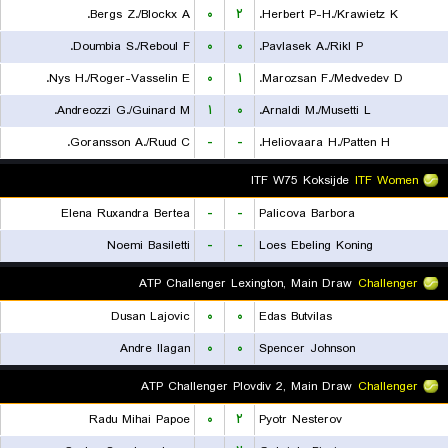
Bergs Z./Blockx A.
۰
۲
Herbert P-H./Krawietz K.
Doumbia S./Reboul F.
۰
۰
Pavlasek A./Rikl P.
Nys H./Roger-Vasselin E.
۰
۱
Marozsan F./Medvedev D.
Andreozzi G./Guinard M.
۱
۰
Arnaldi M./Musetti L.
Goransson A./Ruud C.
-
-
Heliovaara H./Patten H.
ITF W75 Koksijde
ITF Women
Elena Ruxandra Bertea
-
-
Palicova Barbora
Noemi Basiletti
-
-
Loes Ebeling Koning
ATP Challenger Lexington, Main Draw
Challenger
Dusan Lajovic
۰
۰
Edas Butvilas
Andre Ilagan
۰
۰
Spencer Johnson
ATP Challenger Plovdiv 2, Main Draw
Challenger
Radu Mihai Papoe
۰
۲
Pyotr Nesterov