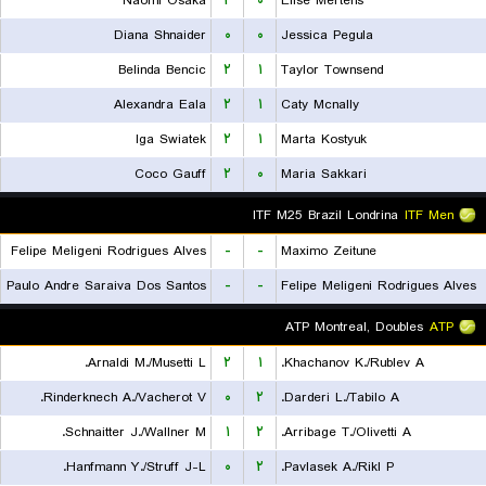
Naomi Osaka
۲
۰
Elise Mertens
Diana Shnaider
۰
۰
Jessica Pegula
Belinda Bencic
۲
۱
Taylor Townsend
Alexandra Eala
۲
۱
Caty Mcnally
Iga Swiatek
۲
۱
Marta Kostyuk
Coco Gauff
۲
۰
Maria Sakkari
ITF M25 Brazil Londrina
ITF Men
Felipe Meligeni Rodrigues Alves
-
-
Maximo Zeitune
Paulo Andre Saraiva Dos Santos
-
-
Felipe Meligeni Rodrigues Alves
ATP Montreal, Doubles
ATP
Arnaldi M./Musetti L.
۲
۱
Khachanov K./Rublev A.
Rinderknech A./Vacherot V.
۰
۲
Darderi L./Tabilo A.
Schnaitter J./Wallner M.
۱
۲
Arribage T./Olivetti A.
Hanfmann Y./Struff J-L.
۰
۲
Pavlasek A./Rikl P.