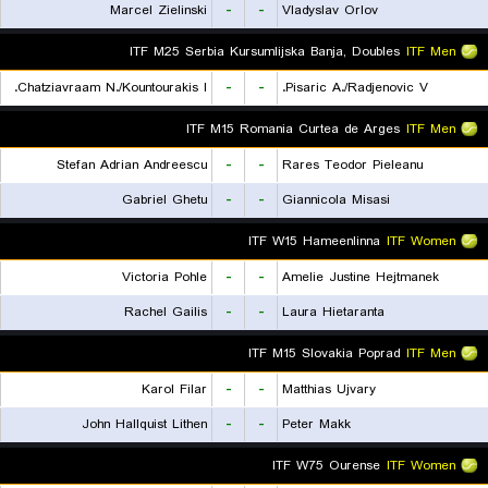
Marcel Zielinski
-
-
Vladyslav Orlov
ITF M25 Serbia Kursumlijska Banja, Doubles
ITF Men
Chatziavraam N./Kountourakis I.
-
-
Pisaric A./Radjenovic V.
ITF M15 Romania Curtea de Arges
ITF Men
Stefan Adrian Andreescu
-
-
Rares Teodor Pieleanu
Gabriel Ghetu
-
-
Giannicola Misasi
ITF W15 Hameenlinna
ITF Women
Victoria Pohle
-
-
Amelie Justine Hejtmanek
Rachel Gailis
-
-
Laura Hietaranta
ITF M15 Slovakia Poprad
ITF Men
Karol Filar
-
-
Matthias Ujvary
John Hallquist Lithen
-
-
Peter Makk
ITF W75 Ourense
ITF Women