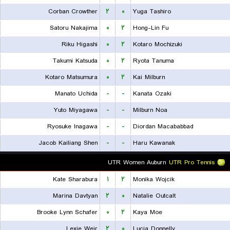
Corban Crowther
۲
۰
Yuga Tashiro
Satoru Nakajima
۰
۲
Hong-Lin Fu
Riku Higashi
۰
۲
Kotaro Mochizuki
Takumi Katsuda
۰
۲
Ryota Tanuma
Kotaro Matsumura
۰
۲
Kai Milburn
Manato Uchida
-
-
Kanata Ozaki
Yuto Miyagawa
-
-
Milburn Noa
Ryosuke Inagawa
-
-
Diordan Macababbad
Jacob Kailiang Shen
-
-
Haru Kawanak
UTR Women Auburn
UTR Pro Tennis
Kate Sharabura
۱
۲
Monika Wojcik
Marina Davtyan
۲
۰
Natalie Outcalt
Brooke Lynn Schafer
۰
۲
Kaya Moe
Lexie Weir
۲
۰
Lucia Donnelly