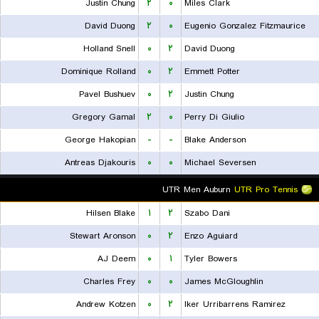
Justin Chung
۲
۰
Miles Clark
David Duong
۲
۰
Eugenio Gonzalez Fitzmaurice
Holland Snell
۰
۲
David Duong
Dominique Rolland
۰
۲
Emmett Potter
Pavel Bushuev
۰
۲
Justin Chung
Gregory Gamal
۲
۰
Perry Di Giulio
George Hakopian
-
-
Blake Anderson
Antreas Djakouris
۰
۰
Michael Seversen
UTR Men Auburn
UTR Pro Tennis
Hilsen Blake
۱
۲
Szabo Dani
Stewart Aronson
۰
۲
Enzo Aguiard
AJ Deem
۰
۱
Tyler Bowers
Charles Frey
۰
۰
James McGloughlin
Andrew Kotzen
۰
۲
Iker Urribarrens Ramirez