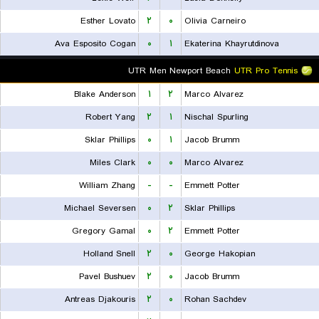
Esther Lovato
۲
۰
Olivia Carneiro
Ava Esposito Cogan
۰
۱
Ekaterina Khayrutdinova
UTR Men Newport Beach
UTR Pro Tennis
Blake Anderson
۱
۲
Marco Alvarez
Robert Yang
۲
۱
Nischal Spurling
Sklar Phillips
۰
۱
Jacob Brumm
Miles Clark
۰
۰
Marco Alvarez
William Zhang
-
-
Emmett Potter
Michael Seversen
۰
۲
Sklar Phillips
Gregory Gamal
۰
۲
Emmett Potter
Holland Snell
۲
۰
George Hakopian
Pavel Bushuev
۲
۰
Jacob Brumm
Antreas Djakouris
۲
۰
Rohan Sachdev