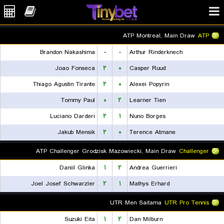
ATP Montreal, Main Draw
ATP
Brandon Nakashima
-
-
Arthur Rinderknech
Joao Fonseca
۲
۰
Casper Ruud
Thiago Agustin Tirante
۲
۰
Alexei Popyrin
Tommy Paul
۰
۲
Learner Tien
Luciano Darderi
۲
۱
Nuno Borges
Jakub Mensik
۲
۰
Terence Atmane
ATP Challenger Grodzisk Mazowiecki, Main Draw
Challenger
Daniil Glinka
۱
۲
Andrea Guerrieri
Joel Josef Schwarzler
۲
۱
Mathys Erhard
UTR Men Saitama
UTR Pro Tennis
Suzuki Eita
۱
۲
Dan Milburn