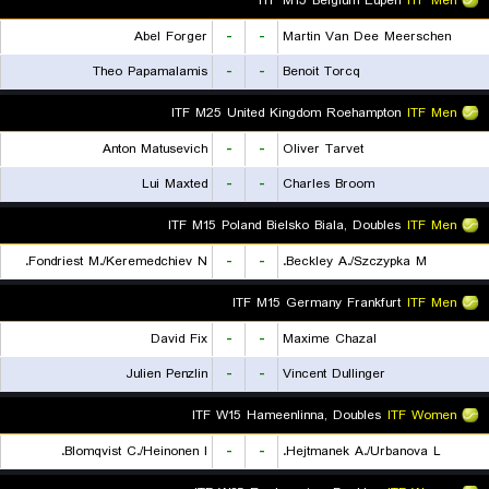
ITF M15 Belgium Eupen
ITF Men
Abel Forger
-
-
Martin Van Dee Meerschen
Theo Papamalamis
-
-
Benoit Torcq
ITF M25 United Kingdom Roehampton
ITF Men
Anton Matusevich
-
-
Oliver Tarvet
Lui Maxted
-
-
Charles Broom
ITF M15 Poland Bielsko Biala, Doubles
ITF Men
Fondriest M./Keremedchiev N.
-
-
Beckley A./Szczypka M.
ITF M15 Germany Frankfurt
ITF Men
David Fix
-
-
Maxime Chazal
Julien Penzlin
-
-
Vincent Dullinger
ITF W15 Hameenlinna, Doubles
ITF Women
Blomqvist C./Heinonen I.
-
-
Hejtmanek A./Urbanova L.