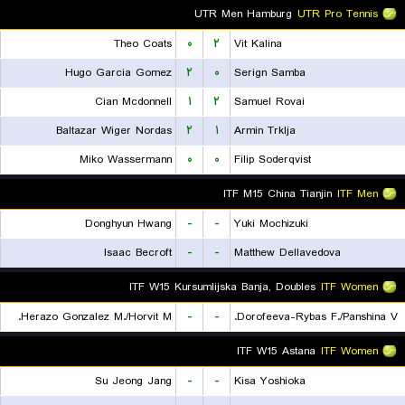
UTR Men Hamburg
UTR Pro Tennis
Theo Coats
۰
۲
Vit Kalina
Hugo Garcia Gomez
۲
۰
Serign Samba
Cian Mcdonnell
۱
۲
Samuel Rovai
Baltazar Wiger Nordas
۲
۱
Armin Trklja
Miko Wassermann
۰
۰
Filip Soderqvist
ITF M15 China Tianjin
ITF Men
Donghyun Hwang
-
-
Yuki Mochizuki
Isaac Becroft
-
-
Matthew Dellavedova
ITF W15 Kursumlijska Banja, Doubles
ITF Women
Herazo Gonzalez M./Horvit M.
-
-
Dorofeeva-Rybas F./Panshina V.
ITF W15 Astana
ITF Women
Su Jeong Jang
-
-
Kisa Yoshioka