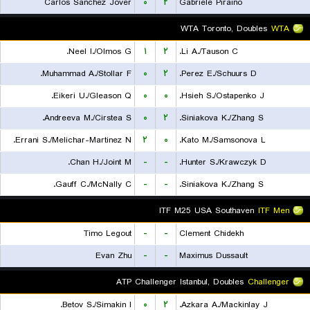
Carlos Sanchez Jover
۰
۲
Gabriele Piraino
WTA Toronto, Doubles
WTA
Neel I./Olmos G.
۱
۲
Li A./Tauson C.
Muhammad A./Stollar F.
۰
۲
Perez E./Schuurs D.
Eikeri U./Gleason Q.
۰
۰
Hsieh S./Ostapenko J.
Andreeva M./Cirstea S.
۰
۲
Siniakova K./Zhang S.
Errani S./Melichar-Martinez N.
۲
۰
Kato M./Samsonova L.
Chan H./Joint M.
-
-
Hunter S./Krawczyk D.
Gauff C./McNally C.
-
-
Siniakova K./Zhang S.
ITF M25 USA Southaven
ITF Men
Timo Legout
-
-
Clement Chidekh
Evan Zhu
-
-
Maximus Dussault
ATP Challenger Istanbul, Doubles
Challenger
Betov S./Simakin I.
۰
۲
Azkara A./Mackinlay J.