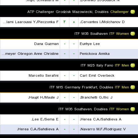
Vujic S./Walters M.
-
-
Dominko S./Godsick N.
ATP Challenger Grodzisk Mazowiecki, Doubles
Challenger
Lalami Laaroussi Y./Pieczonka F.
۲
۰
Cervantes I./Molchanov D.
ITF W35 Southaven
ITF Women
Dana Guzman
-
-
Eunhye Lee
Lutkemeyer Obregon Anne Christine
-
-
Penickova Annika
ITF M25 Italy Fano
ITF Men
Marcello Serafini
-
-
Carl Emil Overbeck
ITF M15 Germany Frankfurt, Doubles
ITF Men
Haupt H./Maute J.
-
-
Branchetti G./Ilic J.
ITF W35 Southaven, Doubles
ITF Women
Lee E./Sema E.
-
-
Herea C.A./Sahdiieva A.
Herea C.A./Sahdiieva A.
-
-
Navarro M.F./Rodriguez V.