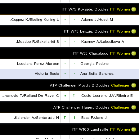
ITF W75 Koksijde, Doubles
ITF Women
Coppez K./Ebeling Koning L.
-
-
Adams J./Hoedt M.
ITF W75 Leipzig, Doubles
ITF Women
Mcadoo R./Sakellaridi S.
-
-
Kucmov A./Laboutkova A.
ITF W35 Chacabuco
ITF Women
Lucciana Perez Alarcon
-
-
Georgia Pedone
Victoria Bosio
-
-
Ana Sofia Sanchez
ATP Challenger Plovdiv 2 Doubles
Challenger
Radovanovic T./Rolland De Ravel C.
۰
۲
Couto Loureiro J.V./Ribeiro E.
ATP Challenger Hagen, Doubles
Challenger
Kalender A./Serdarusic N.
۲
۱
Bass F./Jans J.
ITF W100 Landisville
ITF Women