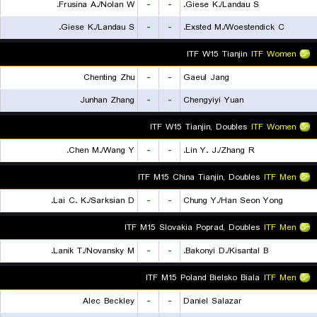
Frusina A./Nolan W.
-
-
Giese K./Landau S.
Giese K./Landau S.
-
-
Exsted M./Woestendick C.
ITF W15 Tianjin
ITF Women
Chenting Zhu
-
-
Gaeul Jang
Junhan Zhang
-
-
Chengyiyi Yuan
ITF W15 Tianjin, Doubles
ITF Women
Chen M./Wang Y.
-
-
Lin Y. J./Zhang R.
ITF M15 China Tianjin, Doubles
ITF Men
Lai C. K./Sarksian D.
-
-
Chung Y./Han Seon Yong
ITF M15 Slovakia Poprad, Doubles
ITF Men
Lanik T./Novansky M.
-
-
Bakonyi D./Kisantal B.
ITF M15 Poland Bielsko Biala
ITF Men
Alec Beckley
-
-
Daniel Salazar