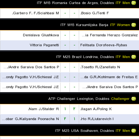
ITF M15 Romania Curtea de Arges, Doubles
ITF Men
Garbero F. F./Sciahbasi M.
-
-
Bosio G./Tenti F.
ITF W15 Kursumlijska Banja
ITF Women
Denislava Glushkova
-
-
Maria Fernanda Herazo Gonzalez
Vittoria Paganetti
-
-
Felitsata Dorofeeva-Rybas
ITF M25 Brazil Londrina, Doubles
ITF Men
Leite W./Andre Saraiva Dos Santos P.
-
-
Tosetto R./Zanellato N.
Remondy Pagotto V.H./Schiessl J.E.
-
-
de Almeida G.R./Kohlmann de Freitas E.
Remondy Pagotto V.H./Schiessl J.E.
-
-
Leite W./Andre Saraiva Dos Santos P.
ATP Challenger Lexington, Doubles
Challenger
Nam J./Stalder R.
۱
۲
Ilagan A./Poling K.
Escobar G./Kaliyanda Poonacha N.
۲
۱
Ho R./Liutarevich I.
ITF M25 USA Southaven, Doubles
ITF Men