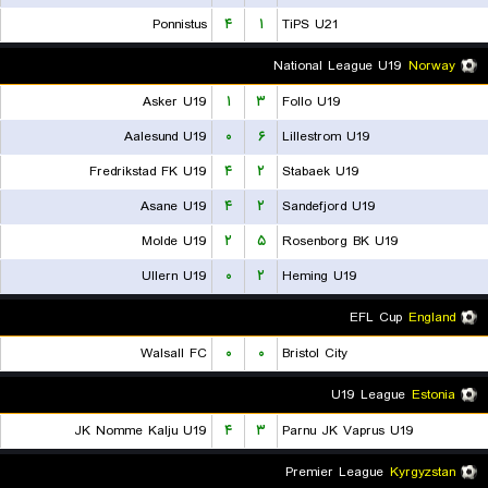
Ponnistus
۴
۱
TiPS U21
National League U19
Norway
Asker U19
۱
۳
Follo U19
Aalesund U19
۰
۶
Lillestrom U19
Fredrikstad FK U19
۴
۲
Stabaek U19
Asane U19
۴
۲
Sandefjord U19
Molde U19
۲
۵
Rosenborg BK U19
Ullern U19
۰
۲
Heming U19
EFL Cup
England
Walsall FC
۰
۰
Bristol City
U19 League
Estonia
JK Nomme Kalju U19
۴
۳
Parnu JK Vaprus U19
Premier League
Kyrgyzstan