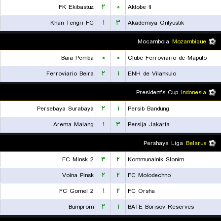
FK Ekibastuz
۲
۰
Aktobe II
Khan Tengri FC
۱
۳
Akademiya Ontyustik
Mocambola
Mozambique
Baia Pemba
۰
۰
Clube Ferroviario de Maputo
Ferroviario Beira
۲
۱
ENH de Vilankulo
President's Cup
Indonesia
Persebaya Surabaya
۲
۱
Persib Bandung
Arema Malang
۱
۳
Persija Jakarta
Pershaya Liga
Belarus
FC Minsk 2
۳
۲
Kommunalnik Slonim
Volna Pinsk
۲
۲
FC Molodechno
FC Gomel 2
۱
۲
FC Orsha
Bumprom
۲
۱
BATE Borisov Reserves