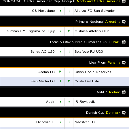
CONCACAF Central American Cup, Group B
North and Central America
CS Herediano
۰
۱
Alianza FC San Salvador
Primera Nacional
Argentina
Gimnasia Y Esgrima de Jujuy
۰
۲
Quilmes Atletico Club
Torneio Otavio Pinto Guimaraes U20
Brazil
Bangu AC U20
۰
۱
Botafogo RJ U20
Liga Prom
Panama
Udelas FC
۳
۱
Union Cocle Reserves
San Martin FC
۱
۲
Costa Del Este
1. Deild
Iceland
Aegir
۰
۰
IR Reykjavik
Danish Cup
Denmark
Hvidovre IF
۰
۱
Naestved BK