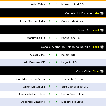
Asia Talas
۱
۱
Muras United FC
Calcutta 1st Division
India
Food Corp of India
۱
۰
Salkia Fds Asson
Copa Rio
Brazil
Madureira RJ
۱
۰
Portuguesa RJ
Copa Governo do Estado de Sergipe
Brazil
Aracaju FC
۰
۲
Falcon SE
AA Guarany SE
۰
۲
Lagarto AC
Copa Chile
Chile
San Marcos de Arica
۰
۱
Coquimbo Unido
Union La Calera
۴
۰
Santiago Wanderers
Universidad de Chile
۱
۰
Union San Felipe
Deportes Limache
۱
۳
Deportes Iquique