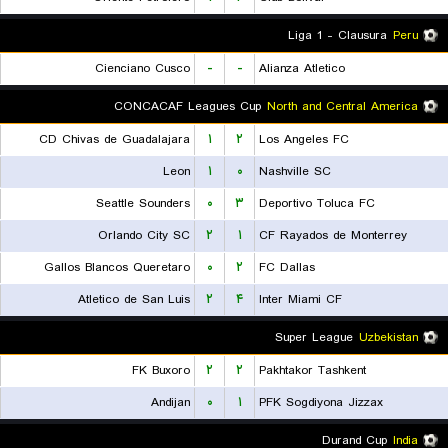
Liga 1 - Clausura
Peru
Cienciano Cusco
-
-
Alianza Atletico
CONCACAF Leagues Cup
North and Central America
CD Chivas de Guadalajara
۱
۲
Los Angeles FC
Leon
۱
۰
Nashville SC
Seattle Sounders
۰
۳
Deportivo Toluca FC
Orlando City SC
۲
۱
CF Rayados de Monterrey
Gallos Blancos Queretaro
۰
۲
FC Dallas
Atletico de San Luis
۲
۴
Inter Miami CF
Super League
Uzbekistan
FK Buxoro
۲
۲
Pakhtakor Tashkent
Andijan
۰
۱
PFK Sogdiyona Jizzax
Durand Cup
India