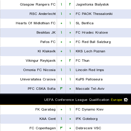
Glasgow Rangers FC
۱
۲
Jagiellonia Białystok
RSC Anderlecht
۱
۰
FC PAOK Thessaloniki
Hearts Of Midlothian FC
۰
۱
SL Benfica
Besiktas JK
۱
۰
FC Hradec Kralove
Pafos FC
۰
۰
FC Red Bull Salzburg
KI Klaksvík
۰
۱
KKS Lech Poznan
Vikingur Reykjavik
۰
۲
FC Thun
Omonia FC Nicosia
۱
۱
Lincoln Red Imps
Universitatea Craiova
۱
۱
KuPS Palloseura
PFC CSKA Sofia
۳
۰
Maccabi Tel-Aviv
UEFA Conference League Qualification
Europe
FK Qarabag
۰
۱
FC Dynamo Kiev
KAA Gent
۱
۰
IFK Goteborg
FC Copenhagen
۳
۰
Debreceni VSC