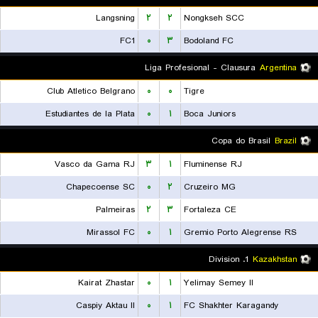
Langsning
۲
۲
Nongkseh SCC
FC1
۰
۳
Bodoland FC
Liga Profesional - Clausura
Argentina
Club Atletico Belgrano
۰
۰
Tigre
Estudiantes de la Plata
۰
۱
Boca Juniors
Copa do Brasil
Brazil
Vasco da Gama RJ
۳
۱
Fluminense RJ
Chapecoense SC
۰
۲
Cruzeiro MG
Palmeiras
۲
۳
Fortaleza CE
Mirassol FC
۰
۱
Gremio Porto Alegrense RS
1. Division
Kazakhstan
Kairat Zhastar
۰
۱
Yelimay Semey II
Caspiy Aktau II
۰
۱
FC Shakhter Karagandy