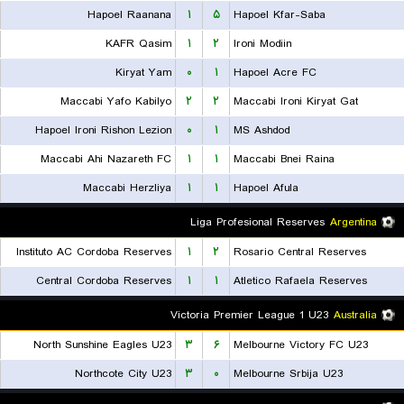
Hapoel Raanana
۱
۵
Hapoel Kfar-Saba
KAFR Qasim
۱
۲
Ironi Modiin
Kiryat Yam
۰
۱
Hapoel Acre FC
Maccabi Yafo Kabilyo
۲
۲
Maccabi Ironi Kiryat Gat
Hapoel Ironi Rishon Lezion
۰
۱
MS Ashdod
Maccabi Ahi Nazareth FC
۱
۱
Maccabi Bnei Raina
Maccabi Herzliya
۱
۱
Hapoel Afula
Liga Profesional Reserves
Argentina
Instituto AC Cordoba Reserves
۱
۲
Rosario Central Reserves
Central Cordoba Reserves
۱
۱
Atletico Rafaela Reserves
Victoria Premier League 1 U23
Australia
North Sunshine Eagles U23
۳
۶
Melbourne Victory FC U23
Northcote City U23
۳
۰
Melbourne Srbija U23