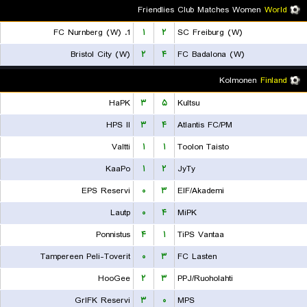
Friendlies Club Matches Women
World
1. FC Nurnberg (W)
۱
۲
SC Freiburg (W)
Bristol City (W)
۲
۴
FC Badalona (W)
Kolmonen
Finland
HaPK
۳
۵
Kultsu
HPS II
۳
۴
Atlantis FC/PM
Valtti
۱
۱
Toolon Taisto
KaaPo
۱
۲
JyTy
EPS Reservi
۰
۳
EIF/Akademi
Lautp
۰
۴
MiPK
Ponnistus
۴
۱
TiPS Vantaa
Tampereen Peli-Toverit
۰
۳
FC Lasten
HooGee
۲
۳
PPJ/Ruoholahti
GrIFK Reservi
۳
۰
MPS