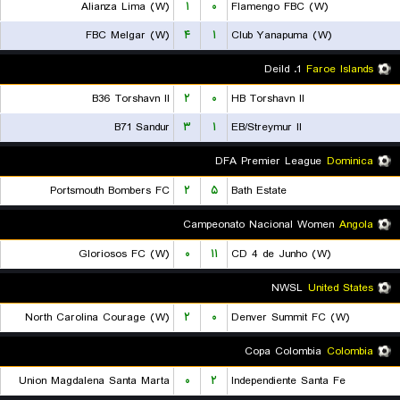
Alianza Lima (W)
۱
۰
Flamengo FBC (W)
FBC Melgar (W)
۴
۱
Club Yanapuma (W)
1. Deild
Faroe Islands
B36 Torshavn II
۲
۰
HB Torshavn II
B71 Sandur
۳
۱
EB/Streymur II
DFA Premier League
Dominica
Portsmouth Bombers FC
۲
۵
Bath Estate
Campeonato Nacional Women
Angola
Gloriosos FC (W)
۰
۱۱
CD 4 de Junho (W)
NWSL
United States
North Carolina Courage (W)
۲
۰
Denver Summit FC (W)
Copa Colombia
Colombia
Union Magdalena Santa Marta
۰
۲
Independiente Santa Fe