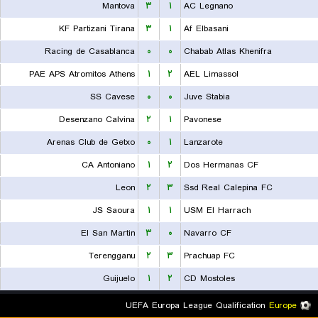
Mantova
۳
۱
AC Legnano
KF Partizani Tirana
۳
۱
Af Elbasani
Racing de Casablanca
۰
۰
Chabab Atlas Khenifra
PAE APS Atromitos Athens
۱
۲
AEL Limassol
SS Cavese
۰
۰
Juve Stabia
Desenzano Calvina
۲
۱
Pavonese
Arenas Club de Getxo
۰
۱
Lanzarote
CA Antoniano
۱
۲
Dos Hermanas CF
Leon
۲
۳
Ssd Real Calepina FC
JS Saoura
۱
۱
USM El Harrach
El San Martin
۳
۰
Navarro CF
Terengganu
۲
۳
Prachuap FC
Guijuelo
۱
۲
CD Mostoles
UEFA Europa League Qualification
Europe