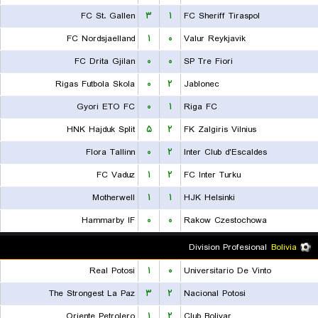
FC St. Gallen
۳
۱
FC Sheriff Tiraspol
FC Nordsjaelland
۱
۰
Valur Reykjavik
FC Drita Gjilan
۰
۰
SP Tre Fiori
Rigas Futbola Skola
۰
۲
Jablonec
Gyori ETO FC
۰
۱
Riga FC
HNK Hajduk Split
۵
۲
FK Zalgiris Vilnius
Flora Tallinn
۰
۲
Inter Club d'Escaldes
FC Vaduz
۱
۲
FC Inter Turku
Motherwell
۱
۱
HJK Helsinki
Hammarby IF
۰
۰
Rakow Czestochowa
Division Profesional
Bolivia
Real Potosi
۱
۰
Universitario De Vinto
The Strongest La Paz
۳
۲
Nacional Potosi
Oriente Petrolero
۱
۲
Club Bolivar