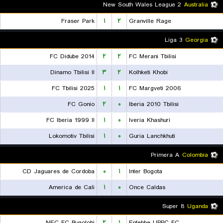
New South Wales League 2
Australia
Fraser Park
۱
۲
Granville Rage
Liga 3
Georgia
FC Didube 2014
۲
۲
FC Merani Tbilisi
Dinamo Tbilisi II
۳
۲
Kolhketi Khobi
FC Tbilisi 2025
۱
۱
FC Margveti 2006
FC Gonio
۲
۰
Iberia 2010 Tbilisi
FC Iberia 1999 II
۱
۰
Iveria Khashuri
Lokomotiv Tbilisi
۱
۰
Guria Lanchkhuti
Primera A
Colombia
CD Jaguares de Cordoba
۰
۱
Inter Bogota
America de Cali
۱
۰
Once Caldas
Super 8
Uganda
NEC FC Bugolobi
۲
۱
Entebbe UPPC FC