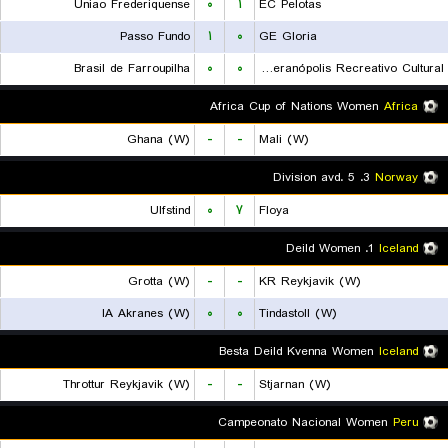
Uniao Frederiquense
۰
۱
EC Pelotas
Passo Fundo
۱
۰
GE Gloria
Brasil de Farroupilha
۰
۰
EC Veranópolis Recreativo Cultural
Africa Cup of Nations Women
Africa
Ghana (W)
-
-
Mali (W)
3. Division avd. 5
Norway
Ulfstind
۰
۷
Floya
1. Deild Women
Iceland
Grotta (W)
-
-
KR Reykjavik (W)
IA Akranes (W)
۰
۰
Tindastoll (W)
Besta Deild Kvenna Women
Iceland
Throttur Reykjavik (W)
-
-
Stjarnan (W)
Campeonato Nacional Women
Peru