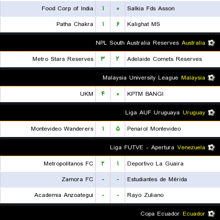
Food Corp of India
۱
۰
Salkia Fds Asson
Patha Chakra
۱
۶
Kalighat MS
NPL South Australia Reserves
Australia
Metro Stars Reserves
۳
۲
Adelaide Comets Reserves
Malaysia University League
Malaysia
UKM
۴
۰
KPTM BANGI
Liga AUF Uruguaya
Uruguay
Montevideo Wanderers
۱
۵
Penarol Montevideo
Liga FUTVE - Apertura
Venezuela
Metropolitanos FC
۲
۱
Deportivo La Guaira
Zamora FC
-
-
Estudiantes de Mérida
Academia Anzoategui
-
-
Rayo Zuliano
Copa Ecuador
Ecuador