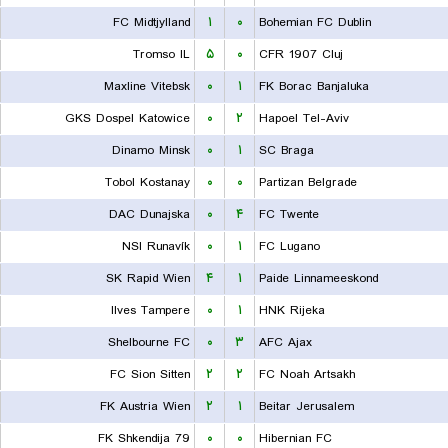
FC Midtjylland
۱
۰
Bohemian FC Dublin
Tromso IL
۵
۰
CFR 1907 Cluj
Maxline Vitebsk
۰
۱
FK Borac Banjaluka
GKS Dospel Katowice
۰
۲
Hapoel Tel-Aviv
Dinamo Minsk
۰
۱
SC Braga
Tobol Kostanay
۰
۰
Partizan Belgrade
DAC Dunajska
۰
۴
FC Twente
NSI Runavík
۰
۱
FC Lugano
SK Rapid Wien
۴
۱
Paide Linnameeskond
Ilves Tampere
۰
۱
HNK Rijeka
Shelbourne FC
۰
۳
AFC Ajax
FC Sion Sitten
۲
۲
FC Noah Artsakh
FK Austria Wien
۲
۱
Beitar Jerusalem
FK Shkendija 79
۰
۰
Hibernian FC