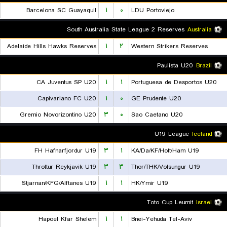
Barcelona SC Guayaquil
۱
۰
LDU Portoviejo
South Australia State League 2 Reserves
Australia
Adelaide Hills Hawks Reserves
۱
۲
Western Strikers Reserves
Paulista U20
Brazil
CA Juventus SP U20
۱
۱
Portuguesa de Desportos U20
Capivariano FC U20
۱
۰
GE Prudente U20
Gremio Novorizontino U20
۳
۰
Sao Caetano U20
U19 League
Iceland
FH Hafnarfjordur U19
۳
۱
KA/Da/KF/Hott/Ham U19
Throttur Reykjavik U19
۳
۳
Thor/THK/Volsungur U19
Stjarnan/KFG/Alftanes U19
۱
۱
HK/Ymir U19
Toto Cup Leumit
Israel
Hapoel Kfar Shelem
۱
۱
Bnei-Yehuda Tel-Aviv