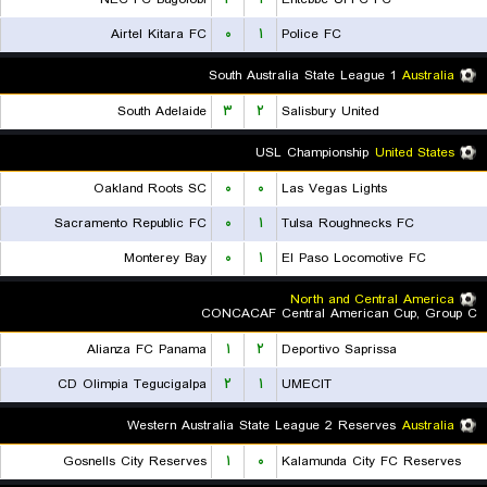
Airtel Kitara FC
۰
۱
Police FC
South Australia State League 1
Australia
South Adelaide
۳
۲
Salisbury United
USL Championship
United States
Oakland Roots SC
۰
۰
Las Vegas Lights
Sacramento Republic FC
۰
۱
Tulsa Roughnecks FC
Monterey Bay
۰
۱
El Paso Locomotive FC
North and Central America
CONCACAF Central American Cup, Group C
Alianza FC Panama
۱
۲
Deportivo Saprissa
CD Olimpia Tegucigalpa
۲
۱
UMECIT
Western Australia State League 2 Reserves
Australia
Gosnells City Reserves
۱
۰
Kalamunda City FC Reserves