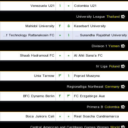
Venezuela U21
۱
۰
Colombia U21
University League
Thailand
Mahidol University
۲
۵
Kasetsart University
Rajamangala University of Technology Rattanakosin FC
۰
۱
Suan Sunandha Rajabhat University
Division 1
Yemen
Shaab Hadramout FC
۰
۰
Al Ahli Sana'a FC
IV Liga
Poland
Unia Tarnow
۳
۱
Poprad Muszyna
Regionalliga Northeast
Germany
BFC Dynamo Berlin
۲
۳
FC Erzgebirge Aue
Primera B
Colombia
Boca Juniors Cali
۰
۰
Real Soacha Cundinamarca
Central American and Caribbean Games Women
World