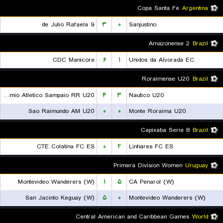
Copa Santa Fe
Argentina
9 de Julio Rafaela
۳
۰
Sanjustino
Amazonense 2
Brazil
CDC Manicore
۶
۱
Unidos da Alvorada EC
Roraimense U20
Brazil
Gremio Atletico Sampaio RR U20
۴
۳
Nautico U20
Sao Raimundo AM U20
۰
۰
Monte Roraima U20
Capixaba Serie B
Brazil
CTE Colatina FC ES
۰
۲
Linhares FC ES
Primera Division Women
Uruguay
Montevideo Wanderers (W)
۱
۵
CA Penarol (W)
San Jacinto Keguay (W)
۵
۰
Montevideo Wanderers (W)
Central American and Caribbean Games
World