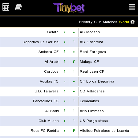
Friendly Club Matches
World
Getafe
۰
۰
AS Monaco
Deportivo La Coruna
۰
۱
AC Fiorentina
Andorra CF
۱
۰
Real Zaragoza
Al Arabi
۱
۲
Malaga CF
Cordoba
۱
۱
Real Jaen CF
Aguilas FC
۰
۰
CF Lorca Deportiva
U.D. Talavera
۲
۰
CD Villacanas
Panetolikos FC
۰
۱
Levadiakos
Al Sadd
۱
۱
Aris Limmasol
Club Milano
۰
۱
US Pergolettese
Reus FC Reddis
۰
۴
Atletico Petroleos de Luanda