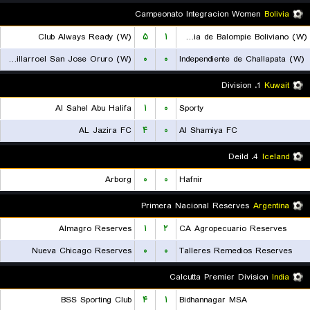
Campeonato Integracion Women
Bolivia
Club Always Ready (W)
۵
۱
Academia de Balompie Boliviano (W)
Gualberto Villarroel San Jose Oruro (W)
۰
۰
Independiente de Challapata (W)
1. Division
Kuwait
Al Sahel Abu Halifa
۱
۰
Sporty
AL Jazira FC
۴
۰
Al Shamiya FC
4. Deild
Iceland
Arborg
۰
۰
Hafnir
Primera Nacional Reserves
Argentina
Almagro Reserves
۱
۲
CA Agropecuario Reserves
Nueva Chicago Reserves
۰
۰
Talleres Remedios Reserves
Calcutta Premier Division
India
BSS Sporting Club
۴
۱
Bidhannagar MSA