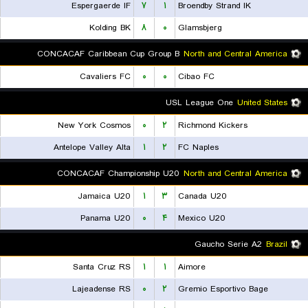
Espergaerde IF
۷
۱
Broendby Strand IK
Kolding BK
۸
۰
Glamsbjerg
CONCACAF Caribbean Cup Group B
North and Central America
Cavaliers FC
۰
۰
Cibao FC
USL League One
United States
New York Cosmos
۰
۲
Richmond Kickers
Antelope Valley Alta
۱
۲
FC Naples
CONCACAF Championship U20
North and Central America
Jamaica U20
۱
۳
Canada U20
Panama U20
۰
۴
Mexico U20
Gaucho Serie A2
Brazil
Santa Cruz RS
۱
۱
Aimore
Lajeadense RS
۰
۲
Gremio Esportivo Bage