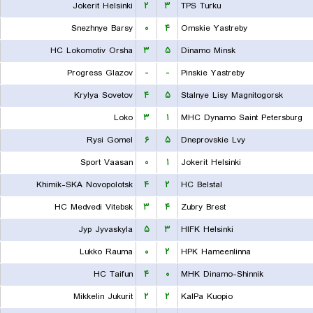
Jokerit Helsinki
۲
۳
TPS Turku
Snezhnye Barsy
۰
۴
Omskie Yastreby
HC Lokomotiv Orsha
۳
۵
Dinamo Minsk
Progress Glazov
-
-
Pinskie Yastreby
Krylya Sovetov
۴
۵
Stalnye Lisy Magnitogorsk
Loko
۳
۱
MHC Dynamo Saint Petersburg
Rysi Gomel
۶
۵
Dneprovskie Lvy
Sport Vaasan
۰
۱
Jokerit Helsinki
Khimik-SKA Novopolotsk
۴
۲
HC Belstal
HC Medvedi Vitebsk
۳
۴
Zubry Brest
Jyp Jyvaskyla
۵
۳
HIFK Helsinki
Lukko Rauma
۰
۲
HPK Hameenlinna
HC Taifun
۴
۰
MHK Dinamo-Shinnik
Mikkelin Jukurit
۲
۲
KalPa Kuopio