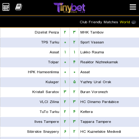
Club Friendly Matches
World
Dizelist Penza
۲
۳
MHK Tambov
TPS Turku
۰
۲
Sport Vaasan
Assat
۱
۱
Lukko Rauma
Tolpar
۰
۴
Reaktor Nizhnekamsk
HPK Hameenlinna
۰
۰
Assat
Kulager
۱
۵
Yuzhny Ural Orsk
Kristall Saratov
۳
۲
Buran Voronezh
VLCI Zilina
۲
۳
HC Dinamo Pardubice
TuTo Turku
۲
۴
Kettera
Ilves Tampere
۲
۳
Tappara Tampere
Sibirskie Snaypery
۶
۲
HC Kuznetskie Medvedi