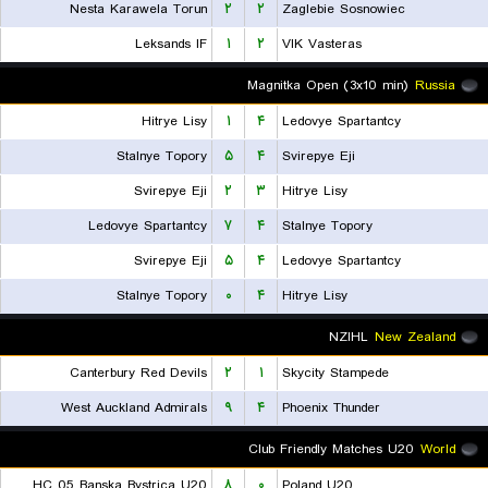
Nesta Karawela Torun
۲
۲
Zaglebie Sosnowiec
Leksands IF
۱
۲
VIK Vasteras
Magnitka Open (3x10 min)
Russia
Hitrye Lisy
۱
۴
Ledovye Spartantcy
Stalnye Topory
۵
۴
Svirepye Eji
Svirepye Eji
۲
۳
Hitrye Lisy
Ledovye Spartantcy
۷
۴
Stalnye Topory
Svirepye Eji
۵
۴
Ledovye Spartantcy
Stalnye Topory
۰
۴
Hitrye Lisy
NZIHL
New Zealand
Canterbury Red Devils
۲
۱
Skycity Stampede
West Auckland Admirals
۹
۴
Phoenix Thunder
Club Friendly Matches U20
World
HC 05 Banska Bystrica U20
۸
۰
Poland U20