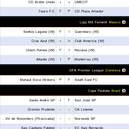
CD Arabe Unido
۰
۰
UMECIT
Tauro F.C.
۲
۳
CD Plaza Amador
Liga MX Femenil
Mexico
Santos Laguna (W)
۲
۱
Queretaro (W)
Cruz Azul (W)
۰
۱۰
Club America (W)
Unam Pumas (W)
۲
۱
Necaxa (W)
Atlante (W)
۱
۳
Monterrey (W)
DFA Premier League
Dominica
Mahaut Soca Strikers
۳
۲
South East FC
Copa Paulista
Brazil
Santo Andre SP
۰
۲
Sao Jose SP
Gremio Prudente
-
-
CA Linense
EC XV de Novembro (Piracicaba)
-
-
Noroeste SP
Sao Caetano Futebol
-
-
EC Sao Bernardo