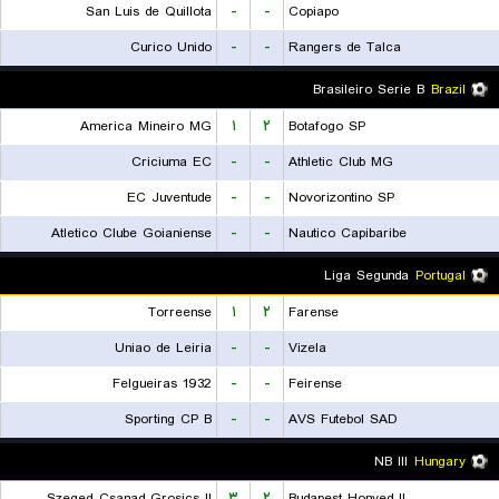
San Luis de Quillota
-
-
Copiapo
Curico Unido
-
-
Rangers de Talca
Brasileiro Serie B
Brazil
America Mineiro MG
۱
۲
Botafogo SP
Criciuma EC
-
-
Athletic Club MG
EC Juventude
-
-
Novorizontino SP
Atletico Clube Goianiense
-
-
Nautico Capibaribe
Liga Segunda
Portugal
Torreense
۱
۲
Farense
Uniao de Leiria
-
-
Vizela
Felgueiras 1932
-
-
Feirense
Sporting CP B
-
-
AVS Futebol SAD
NB III
Hungary
Szeged-Csanad Grosics II
۳
۲
Budapest Honved II