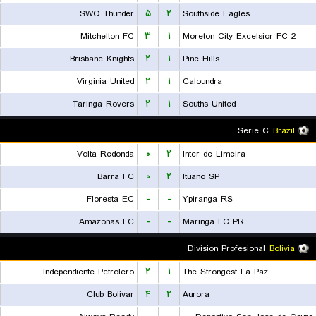
SWQ Thunder
۵
۲
Southside Eagles
Mitchelton FC
۳
۱
Moreton City Excelsior FC 2
Brisbane Knights
۲
۱
Pine Hills
Virginia United
۲
۱
Caloundra
Taringa Rovers
۲
۱
Souths United
Serie C
Brazil
Volta Redonda
۰
۲
Inter de Limeira
Barra FC
۰
۲
Ituano SP
Floresta EC
-
-
Ypiranga RS
Amazonas FC
-
-
Maringa FC PR
Division Profesional
Bolivia
Independiente Petrolero
۲
۱
The Strongest La Paz
Club Bolivar
۴
۲
Aurora