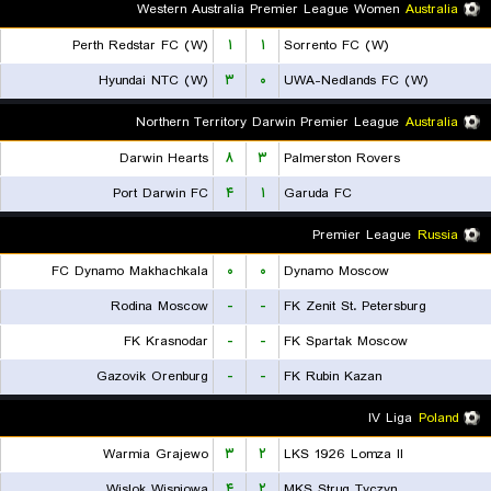
Western Australia Premier League Women
Australia
Perth Redstar FC (W)
۱
۱
Sorrento FC (W)
Hyundai NTC (W)
۳
۰
UWA-Nedlands FC (W)
Northern Territory Darwin Premier League
Australia
Darwin Hearts
۸
۳
Palmerston Rovers
Port Darwin FC
۴
۱
Garuda FC
Premier League
Russia
FC Dynamo Makhachkala
۰
۰
Dynamo Moscow
Rodina Moscow
-
-
FK Zenit St. Petersburg
FK Krasnodar
-
-
FK Spartak Moscow
Gazovik Orenburg
-
-
FK Rubin Kazan
IV Liga
Poland
Warmia Grajewo
۳
۲
LKS 1926 Lomza II
Wislok Wisniowa
۴
۲
MKS Strug Tyczyn