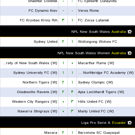
Shakhtar Donetsk
-
-
FC Epitsentr Dunayivtsi
FC Dynamo Kiev
-
-
Veres Rivne
FC Kryvbas Kriviy Rih
۳
۱
FC Zorya Luhansk
NPL New South Wales
Australia
Sydney United
۲
۱
Wollongong Wolves FC
NPL New South Wales Women
Australia
University of New South Wales (W)
۱
۰
Macarthur Rams (W)
Sydney University FC (W)
۱
۱
Bulls Northbridge FC Academy (W)
Northern Tigers (W)
۲
۱
Sydney Olympic (W)
Gladesville Ravens (W)
۲
۴
Apia Leichhardt Tigers (W)
Western City Rangers (W)
۰
۳
Hills United FC (W)
Illawarra Stingrays (W)
۰
۳
Manly United FC (W)
Liga Pro Serie A
Ecuador
Macara
۲
۱
Barcelona SC Guayaquil