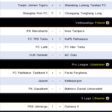
Tianjin Jinmen Tigers
۰
۰
Shandong Luneng Taishan FC
Shanghai Port FC
۲
۱
Chongqing Tongliang Long
Veikkausliiga
Finland
IFK Mariehamn
-
-
Ilves Tampere
FC TPS Turku
۰
۱
KuPS Palloseura
FC Lahti
-
-
FC Inter Turku
HJK Helsinki
-
-
AC Oulu
Pro League
Uzbekistan
FC Pakhtakor Tashkent II
۰
۰
Fardu Ferghana
Jayxun
-
-
Kattaqorgon
FK Gazalkent
-
-
Bukhoro Davlat Universiteti
II Lyga
Lithuania
FKS Ukmerge
۱
۰
Dainava II