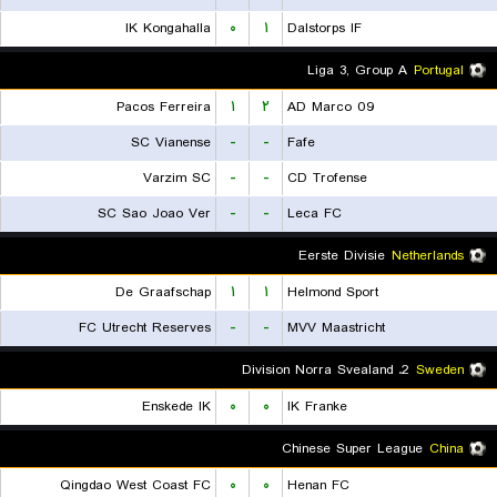
IK Kongahalla
۰
۱
Dalstorps IF
Liga 3, Group A
Portugal
Pacos Ferreira
۱
۲
AD Marco 09
SC Vianense
-
-
Fafe
Varzim SC
-
-
CD Trofense
SC Sao Joao Ver
-
-
Leca FC
Eerste Divisie
Netherlands
De Graafschap
۱
۱
Helmond Sport
FC Utrecht Reserves
-
-
MVV Maastricht
2. Division Norra Svealand
Sweden
Enskede IK
۰
۰
IK Franke
Chinese Super League
China
Qingdao West Coast FC
۰
۰
Henan FC