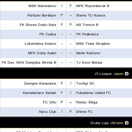
MSK Namestovo
۱
۲
MFK Ruzomberok B
Partizan Bardejov
۳
۰
Slavia TU Kosice
FK Slovan Duslo Sala
۲
۴
AS Trencin B
FK Cadca
-
-
FK Podkonice
Lokomotiva Kosice
-
-
MSK Tesla Stropkov
MFK Dolny Kubin
-
-
Banik Kalinovo
FK Dac 1904 Dunajska Streda B
-
-
TJ Kovo Belusa
J3 League
Japan
Zweigen Kanazawa
۲
۱
Tochigi SC
Kamatamare Sanuki
۲
۱
Fukushima United FC
FC Gifu
۳
۰
Reilac Shiga
Nara Club
۱
۴
Ehime FC
Druha Liga
Ukraine