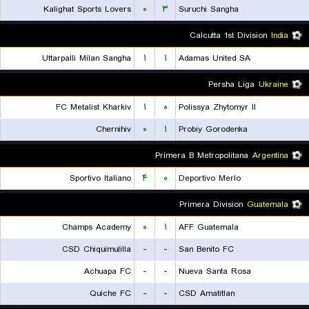
Kalighat Sports Lovers
۰
۳
Suruchi Sangha
Calcutta 1st Division
India
Uttarpalli Milan Sangha
۱
۱
Adamas United SA
Persha Liga
Ukraine
FC Metalist Kharkiv
۱
۰
Polissya Zhytomyr II
Chernihiv
۰
۱
Probiy Gorodenka
Primera B Metropolitana
Argentina
Sportivo Italiano
۴
۰
Deportivo Merlo
Primera Division
Guatemala
Champs Academy
۰
۱
AFF Guatemala
CSD Chiquimulilla
-
-
San Benito FC
Achuapa FC
-
-
Nueva Santa Rosa
Quiche FC
-
-
CSD Amatitlan