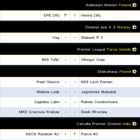
Kakkonen Women
Finland
EPS (W)
۳
۱
Heimo (W)
3. Division avd. 4
Norway
Vag
-
-
Stabaek IF II
Premier League
Faroe Islands
B68 Toftir
-
-
Víkingur Gota
Ekstraklasa
Poland
Piast Gliwice
-
-
KKS Lech Poznan
Widzew Lodz
-
-
Jagiellonia Białystok
Zaglebie Lubin
-
-
Rakow Czestochowa
MKS Cracovia Krakow
-
-
Slask Wroclaw
Calcutta Premier Division
India
ASOS Rainbow AC
۱
۲
Police AC