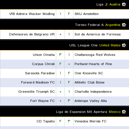
2. Liga
Austria
VfB Admira Wacker Modling
۱
۲
SKU Amstetten
Torneo Federal A
Argentina
Defensores de Belgrano VR
۰
۱
Sol de America de Formosa
USL League One
United States
Union Omaha
۳
۱
Chattanooga Red Wolves
Corpus Christi
۲
۰
Portland Hearts of Pine
Sarasota Paradise
۱
۲
One Knoxville SC
Forward Madison FC
۱
۲
Athletic Club Boise
Greenville Triumph SC
۰
۱
Charlotte Independence
Fort Wayne FC
۰
۳
Antelope Valley Alta
Liga de Expansion MX Apertura
Mexico
CD Tapatio
۲
۳
Venados Merida FC