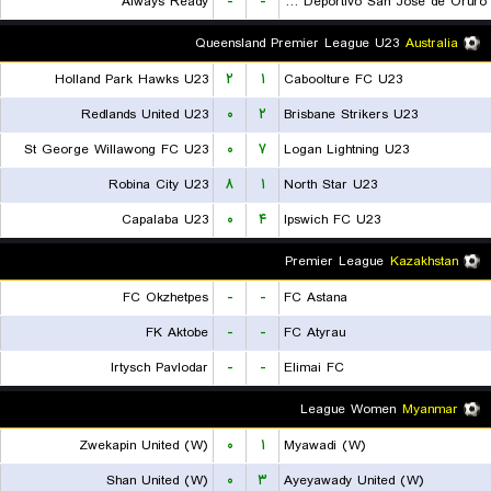
Always Ready
-
-
GV Club Deportivo San Jose de Oruro
Queensland Premier League U23
Australia
Holland Park Hawks U23
۲
۱
Caboolture FC U23
Redlands United U23
۰
۲
Brisbane Strikers U23
St George Willawong FC U23
۰
۷
Logan Lightning U23
Robina City U23
۸
۱
North Star U23
Capalaba U23
۰
۴
Ipswich FC U23
Premier League
Kazakhstan
FC Okzhetpes
-
-
FC Astana
FK Aktobe
-
-
FC Atyrau
Irtysch Pavlodar
-
-
Elimai FC
League Women
Myanmar
Zwekapin United (W)
۰
۱
Myawadi (W)
Shan United (W)
۰
۳
Ayeyawady United (W)