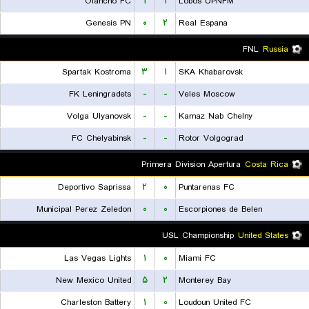
Olancho FC
۱
۱
Lobos UPNFM
Genesis PN
۰
۲
Real Espana
FNL
Russia
Spartak Kostroma
۳
۱
SKA Khabarovsk
FK Leningradets
-
-
Veles Moscow
Volga Ulyanovsk
-
-
Kamaz Nab Chelny
FC Chelyabinsk
-
-
Rotor Volgograd
Primera Division Apertura
Costa Rica
Deportivo Saprissa
۲
۰
Puntarenas FC
Municipal Perez Zeledon
۰
۰
Escorpiones de Belen
USL Championship
United States
Las Vegas Lights
۱
۰
Miami FC
New Mexico United
۵
۲
Monterey Bay
Charleston Battery
۱
۰
Loudoun United FC