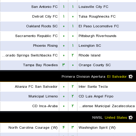
San Antonio FC
۱
۱
Louisville City FC
Detroit City FC
۱
۰
Tulsa Roughnecks FC
Oakland Roots SC
۰
۱
El Paso Locomotive FC
Sacramento Republic FC
۰
۰
Pittsburgh Riverhounds
Phoenix Rising
۰
۱
Lexington SC
Colorado Springs Switchbacks FC
۰
۲
Rhode Island
Tampa Bay Rowdies
۳
۰
Orange County SC
Primera Division Apertura
El Salvador
Alianza FC San Salvador
۰
۲
Inter Santa Tecla
Municipal Limeno
۰
۲
CD Luis Angel Firpo
CD Inca-Aruba
۰
۲
CD Platense Municipal Zacatecoluca
NWSL
United States
North Carolina Courage (W)
۴
۳
Washington Spirit (W)