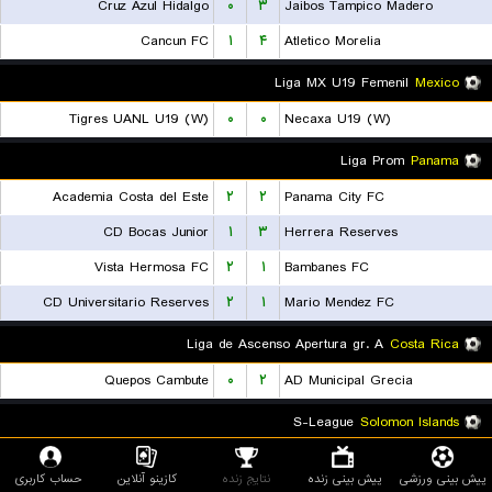
Cruz Azul Hidalgo
۰
۳
Jaibos Tampico Madero
Cancun FC
۱
۴
Atletico Morelia
Liga MX U19 Femenil
Mexico
Tigres UANL U19 (W)
۰
۰
Necaxa U19 (W)
Liga Prom
Panama
Academia Costa del Este
۲
۲
Panama City FC
CD Bocas Junior
۱
۳
Herrera Reserves
Vista Hermosa FC
۲
۱
Bambanes FC
CD Universitario Reserves
۲
۱
Mario Mendez FC
Liga de Ascenso Apertura gr. A
Costa Rica
Quepos Cambute
۰
۲
AD Municipal Grecia
S-League
Solomon Islands
Marist FC
۲
۱
Southern United Honiara
پیش بینی ورزشی
پیش بینی زنده
نتایج زنده
کازینو آنلاین
حساب کاربری