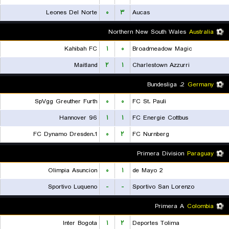
Leones Del Norte
۰
۳
Aucas
Northern New South Wales
Australia
Kahibah FC
۱
۰
Broadmeadow Magic
Maitland
۲
۱
Charlestown Azzurri
2. Bundesliga
Germany
SpVgg Greuther Furth
۰
۰
FC St. Pauli
Hannover 96
۱
۱
FC Energie Cottbus
1.FC Dynamo Dresden
۰
۲
FC Nurnberg
Primera Division
Paraguay
Olimpia Asuncion
۰
۱
2 de Mayo
Sportivo Luqueno
-
-
Sportivo San Lorenzo
Primera A
Colombia
Inter Bogota
۱
۲
Deportes Tolima