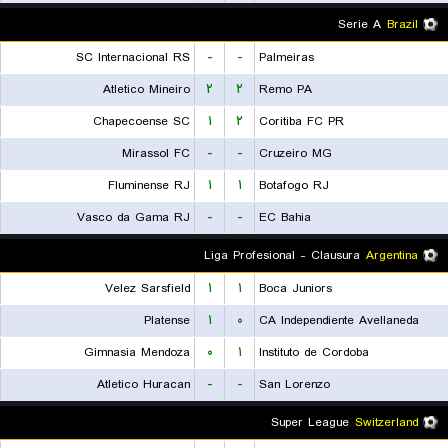
Serie A
Brazil
SC Internacional RS
-
-
Palmeiras
Atletico Mineiro
۲
۲
Remo PA
Chapecoense SC
۱
۲
Coritiba FC PR
Mirassol FC
-
-
Cruzeiro MG
Fluminense RJ
۱
۱
Botafogo RJ
Vasco da Gama RJ
-
-
EC Bahia
Liga Profesional - Clausura
Argentina
Velez Sarsfield
۱
۱
Boca Juniors
Platense
۱
۰
CA Independiente Avellaneda
Gimnasia Mendoza
۰
۱
Instituto de Cordoba
Atletico Huracan
-
-
San Lorenzo
Super League
Switzerland