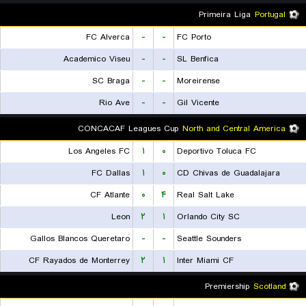
Primeira Liga
Portugal
FC Alverca
-
-
FC Porto
Academico Viseu
-
-
SL Benfica
SC Braga
-
-
Moreirense
Rio Ave
-
-
Gil Vicente
CONCACAF Leagues Cup
North and Central America
Los Angeles FC
۱
۰
Deportivo Toluca FC
FC Dallas
۱
۰
CD Chivas de Guadalajara
CF Atlante
۰
۴
Real Salt Lake
Leon
۲
۱
Orlando City SC
Gallos Blancos Queretaro
-
-
Seattle Sounders
CF Rayados de Monterrey
۲
۱
Inter Miami CF
Premiership
Scotland