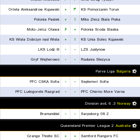
Orleta Aleksandrow Kujawski
۰
۳
KS Pomorzanin Torun
Polonia Paslek
۰
۱
Mlks Znicz Biala Piska
Moto-Jelcz Olawa
۶
۰
Polonia Sroda Slaska
KS Wisla Dobrzyn nad Wisla
۰
۱
KS Unia Solec Kujawski
LKS Lodz III
-
-
LZS Justynow
Gryf Wejherowo
-
-
Radunia Stezyca
Parva Liga
Bulgaria
PFC CSKA Sofia
-
-
Septemvri Sofia
PFC Ludogorets Razgrad
-
-
PFC Cherno More Varna
3. Division avd. 6
Norway
Brumunddal
-
-
Sarpsborg 08 2
Queensland Premier League 2
Australia
Grange Thistle SC
۰
۰
Samford Rangers FC