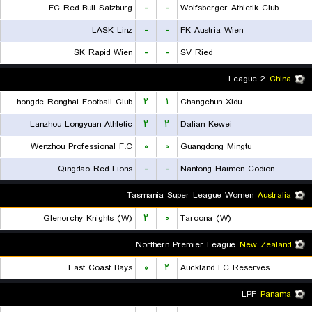
FC Red Bull Salzburg
-
-
Wolfsberger Athletik Club
LASK Linz
-
-
FK Austria Wien
SK Rapid Wien
-
-
SV Ried
League 2
China
Shanxi Chongde Ronghai Football Club
۲
۱
Changchun Xidu
Lanzhou Longyuan Athletic
۲
۲
Dalian Kewei
Wenzhou Professional F.C
۰
۰
Guangdong Mingtu
Qingdao Red Lions
-
-
Nantong Haimen Codion
Tasmania Super League Women
Australia
Glenorchy Knights (W)
۲
۰
Taroona (W)
Northern Premier League
New Zealand
East Coast Bays
۰
۲
Auckland FC Reserves
LPF
Panama