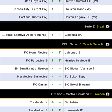
Utah Royals (W)
۱
۲
Denver Summit FC (W)
Kansas City Current (W)
۱
۱
Houston Dash (W)
Portland Thorns (W)
-
-
Boston Legacy FC (W)
Serie D
Brazil
ASA (Agremiação Sportiva Arapiraquense)
۰
۰
Goiatuba EC
CFL, Group B
Czech Republic
FK Horni Redice
۰
۲
Jablonec B
FK Pardubice B
۱
۲
Hradec Kralove B
SK Benatky nad Jizerou
-
-
SK Slovan Varnsdorf
Neratovice Byskovice
-
-
TJ Sokol Zapy
FK Caslav
-
-
SK Sokol Brozany
2. Division - Vastra Gotaland
Sweden
Torslanda IK
۵
۰
BK Astrio
Landvetter IS
۱
۲
Jonsereds IF