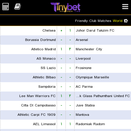
Friendly Club Matches
World
Chelsea
۰
۱
Johor Darul Takzim FC
Borussia Dortmund
-
-
Arsenal
Atletico Madrid
۱
۲
Manchester City
AS Monaco
-
-
Liverpool
SS Lazio
-
-
Frosinone
Athletic Bilbao
-
-
Olympique Marseille
Sampdoria
-
-
AC Parma
Lee Man Warriors FC
۱
۲
Bangkok Glass Pathumthani United FC
Citta DI Campobasso
-
-
Juve Stabia
Athletic Carpi FC 1909
-
-
Mantova
AEL Limassol
۱
۱
Radomiak Radom