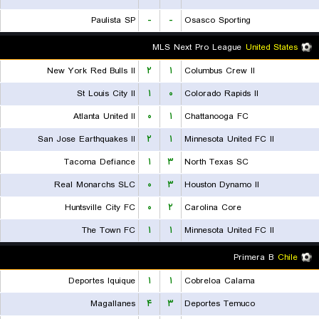
Paulista SP
-
-
Osasco Sporting
MLS Next Pro League
United States
New York Red Bulls II
۲
۱
Columbus Crew II
St Louis City II
۱
۰
Colorado Rapids II
Atlanta United II
۰
۱
Chattanooga FC
San Jose Earthquakes II
۲
۱
Minnesota United FC II
Tacoma Defiance
۱
۳
North Texas SC
Real Monarchs SLC
۰
۳
Houston Dynamo II
Huntsville City FC
۰
۲
Carolina Core
The Town FC
۱
۱
Minnesota United FC II
Primera B
Chile
Deportes Iquique
۱
۱
Cobreloa Calama
Magallanes
۴
۳
Deportes Temuco