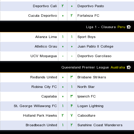
Deportivo Cali
۲
۰
Deportivo Pasto
Cucuta Deportivo
۰
۲
Fortaleza FC
Liga 1 - Clausura
Peru
Alianza Lima
۱
۱
Sport Boys
Atletico Grau
۰
۰
Juan Pablo II College
UCV Moquegua
-
-
Deportivo Garcilaso
Queensland Premier League
Australia
Redlands United
۰
۳
Brisbane Strikers
Robina City FC
۰
۱
North Star
Capalaba
۰
۳
Ipswich FC
St. George Willawong FC
۱
۴
Logan Lightning
Holland Park Hawks
۲
۷
Caboolture
Broadbeach United
۱
۲
Sunshine Coast Wanderers