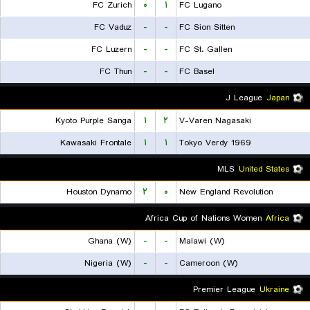
FC Zurich
۰
۱
FC Lugano
FC Vaduz
-
-
FC Sion Sitten
FC Luzern
-
-
FC St. Gallen
FC Thun
-
-
FC Basel
J League
Japan
Kyoto Purple Sanga
۱
۲
V-Varen Nagasaki
Kawasaki Frontale
۱
۱
Tokyo Verdy 1969
MLS
United States
Houston Dynamo
۲
۰
New England Revolution
Africa Cup of Nations Women
Africa
Ghana (W)
-
-
Malawi (W)
Nigeria (W)
-
-
Cameroon (W)
Premier League
Ukraine