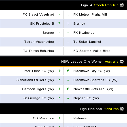
4. Liga
Czech Republic
FK Slavoj Vysehrad
۰
۱
FK Meteor Praha VIII
SK Prostejov B
۴
۱
Brumov
Bzenec
-
-
FK Kozlovice
Tatran Vsechovice
-
-
TJ Sokol Lanzhot
TJ Tatran Bohunice
-
-
FC Spartak Velka Bites
NSW League One Women
Australia
Inter Lions FC (W)
۶
۳
Blacktown City FC (W)
Sutherland Strikers (W)
۲
۰
Blacktown Spartans FC (W)
Camden Tigers (W)
۱
۲
Newcastle Jets NPL (W)
St George FC (W)
۲
۰
Nepean FC (W)
Liga Nacional
Honduras
CD Marathon
۱
۱
Platense