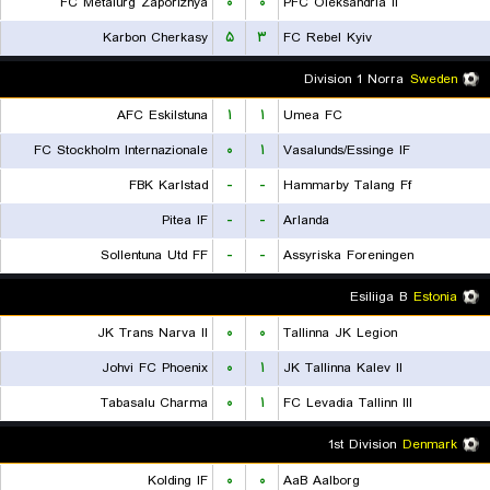
FC Metalurg Zaporizhya
۰
۰
PFC Oleksandria II
Karbon Cherkasy
۵
۳
FC Rebel Kyiv
Division 1 Norra
Sweden
AFC Eskilstuna
۱
۱
Umea FC
FC Stockholm Internazionale
۰
۱
Vasalunds/Essinge IF
FBK Karlstad
-
-
Hammarby Talang Ff
Pitea IF
-
-
Arlanda
Sollentuna Utd FF
-
-
Assyriska Foreningen
Esiliiga B
Estonia
JK Trans Narva II
۰
۰
Tallinna JK Legion
Johvi FC Phoenix
۰
۱
JK Tallinna Kalev II
Tabasalu Charma
۰
۱
FC Levadia Tallinn III
1st Division
Denmark
Kolding IF
۰
۰
AaB Aalborg