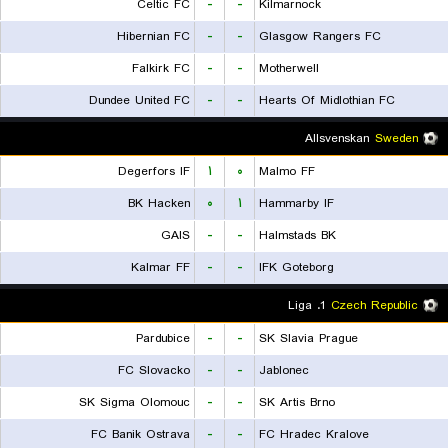
Celtic FC
-
-
Kilmarnock
Hibernian FC
-
-
Glasgow Rangers FC
Falkirk FC
-
-
Motherwell
Dundee United FC
-
-
Hearts Of Midlothian FC
Allsvenskan
Sweden
Degerfors IF
۱
۰
Malmo FF
BK Hacken
۰
۱
Hammarby IF
GAIS
-
-
Halmstads BK
Kalmar FF
-
-
IFK Goteborg
1. Liga
Czech Republic
Pardubice
-
-
SK Slavia Prague
FC Slovacko
-
-
Jablonec
SK Sigma Olomouc
-
-
SK Artis Brno
FC Banik Ostrava
-
-
FC Hradec Kralove