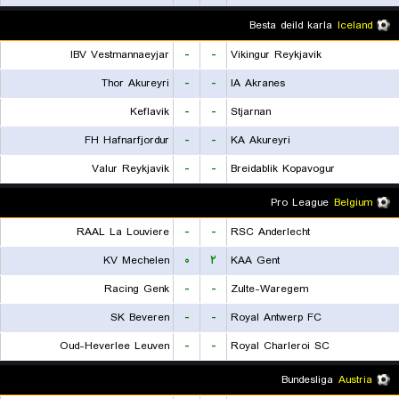
Besta deild karla
Iceland
IBV Vestmannaeyjar
-
-
Vikingur Reykjavik
Thor Akureyri
-
-
IA Akranes
Keflavik
-
-
Stjarnan
FH Hafnarfjordur
-
-
KA Akureyri
Valur Reykjavik
-
-
Breidablik Kopavogur
Pro League
Belgium
RAAL La Louviere
-
-
RSC Anderlecht
KV Mechelen
۰
۲
KAA Gent
Racing Genk
-
-
Zulte-Waregem
SK Beveren
-
-
Royal Antwerp FC
Oud-Heverlee Leuven
-
-
Royal Charleroi SC
Bundesliga
Austria