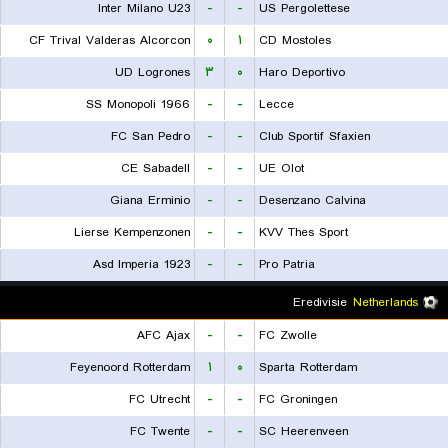
Inter Milano U23
-
-
US Pergolettese
CF Trival Valderas Alcorcon
۰
۱
CD Mostoles
UD Logrones
۳
۰
Haro Deportivo
SS Monopoli 1966
-
-
Lecce
FC San Pedro
-
-
Club Sportif Sfaxien
CE Sabadell
-
-
UE Olot
Giana Erminio
-
-
Desenzano Calvina
Lierse Kempenzonen
-
-
KVV Thes Sport
Asd Imperia 1923
-
-
Pro Patria
Eredivisie
Netherlands
AFC Ajax
-
-
FC Zwolle
Feyenoord Rotterdam
۱
۰
Sparta Rotterdam
FC Utrecht
-
-
FC Groningen
FC Twente
-
-
SC Heerenveen