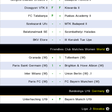
Diosgyori VTK II
۲
۲
Kisvarda II
FC Tatabanya
۴
۰
Puskas Academy II
Szekszardi Ufc
-
-
MTK Budapest II
Balatonalmadi SE
-
-
Szombathelyi Haladas
BKV Elore
-
-
III Keruleti Tue Upe
Friendlies Club Matches Women
World
Granada (W)
۰
۱
Tottenham (W)
Paris Saint Germain (W)
۱
۰
Brighton & Hove Albion (W)
Inter Milano (W)
-
-
1. Union Berlin (W)
Paris FC (W)
-
-
FC Bayern Munchen (W)
Bundesliga U19
Germany
Unterhaching U19
۰
۴
Bayern Munich U19
3. Liga
Slovakia