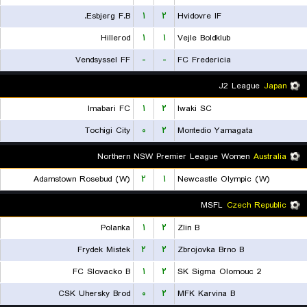
Esbjerg F.B.
۱
۲
Hvidovre IF
Hillerod
۱
۱
Vejle Boldklub
Vendsyssel FF
-
-
FC Fredericia
J2 League
Japan
Imabari FC
۱
۲
Iwaki SC
Tochigi City
۰
۲
Montedio Yamagata
Northern NSW Premier League Women
Australia
Adamstown Rosebud (W)
۲
۱
Newcastle Olympic (W)
MSFL
Czech Republic
Polanka
۱
۲
Zlin B
Frydek Mistek
۲
۲
Zbrojovka Brno B
FC Slovacko B
۱
۲
SK Sigma Olomouc 2
CSK Uhersky Brod
۰
۲
MFK Karvina B