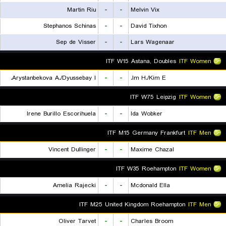
Martin Riu
-
-
Melvin Vix
Stephanos Schinas
-
-
David Tixhon
Sep de Visser
-
-
Lars Wagenaar
ITF W15 Astana, Doubles
ITF Women
Arystanbekova A./Dyussebay I.
-
-
Im H./Kim E.
ITF W75 Leipzig
ITF Women
Irene Burillo Escorihuela
-
-
Ida Wobker
ITF M15 Germany Frankfurt
ITF Men
Vincent Dullinger
-
-
Maxime Chazal
ITF W35 Roehampton
ITF Women
Amelia Rajecki
-
-
Mcdonald Ella
ITF M25 United Kingdom Roehampton
ITF Men
Oliver Tarvet
-
-
Charles Broom