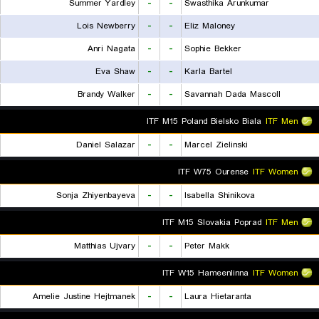
Summer Yardley
-
-
Swasthika Arunkumar
Lois Newberry
-
-
Eliz Maloney
Anri Nagata
-
-
Sophie Bekker
Eva Shaw
-
-
Karla Bartel
Brandy Walker
-
-
Savannah Dada Mascoll
ITF M15 Poland Bielsko Biala
ITF Men
Daniel Salazar
-
-
Marcel Zielinski
ITF W75 Ourense
ITF Women
Sonja Zhiyenbayeva
-
-
Isabella Shinikova
ITF M15 Slovakia Poprad
ITF Men
Matthias Ujvary
-
-
Peter Makk
ITF W15 Hameenlinna
ITF Women
Amelie Justine Hejtmanek
-
-
Laura Hietaranta