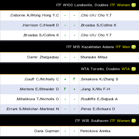
ITF W100 Landisville, Doubles
ITF Women
Osborne A./Wong Hong Y.C.
-
-
Cho I.H./ Cho Y.T.
Harrison C./Hewitt D.
-
-
Broadus S./Collins K.
Broadus S./Collins K.
-
-
Cho I.H./ Cho Y.T.
ITF M15 Kazakhstan Astana
ITF Men
Damir Zhalgasbay
-
-
Shunsuke Mitsui
WTA Toronto, Doubles
WTA
Gauff C./McNally C.
۰
۲
Siniakova K./Zhang S.
Mertens E./Shnaider D.
۲
۰
Jiang X./Wu F-H.
Mihalikova T./Nicholls O.
-
-
Routliffe E./Sutjiadi A.
Errani S./Melichar-Martinez N.
-
-
Perez E./Schuurs D.
ITF W35 Southaven
ITF Women
Dana Guzman
-
-
Penickova Annika