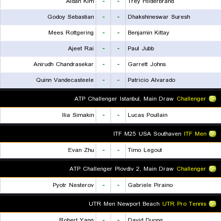
Aidan Kim
-
-
Trey Hilderbrand
Godoy Sebastian
-
-
Dhakshineswar Suresh
Mees Rottgering
-
-
Benjamin Kittay
Ajeet Rai
-
-
Paul Jubb
Anirudh Chandrasekar
-
-
Garrett Johns
Quinn Vandecasteele
-
-
Patricio Alvarado
ATP Challenger Istanbul, Main Draw
Challenger
Ilia Simakin
-
-
Lucas Poullain
ITF M25 USA Southaven
ITF Men
Evan Zhu
-
-
Timo Legout
ATP Challenger Plovdiv 2, Main Draw
Challenger
Pyotr Nesterov
-
-
Gabriele Piraino
UTR Men Newport Beach
UTR Pro Tennis
Robert Yang
-
-
David Duong