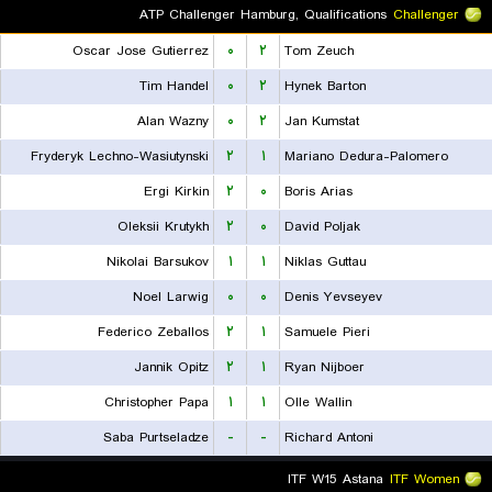
ATP Challenger Hamburg, Qualifications
Challenger
Oscar Jose Gutierrez
۰
۲
Tom Zeuch
Tim Handel
۰
۲
Hynek Barton
Alan Wazny
۰
۲
Jan Kumstat
Fryderyk Lechno-Wasiutynski
۲
۱
Mariano Dedura-Palomero
Ergi Kirkin
۲
۰
Boris Arias
Oleksii Krutykh
۲
۰
David Poljak
Nikolai Barsukov
۱
۱
Niklas Guttau
Noel Larwig
۰
۰
Denis Yevseyev
Federico Zeballos
۲
۱
Samuele Pieri
Jannik Opitz
۲
۱
Ryan Nijboer
Christopher Papa
۱
۱
Olle Wallin
Saba Purtseladze
-
-
Richard Antoni
ITF W15 Astana
ITF Women