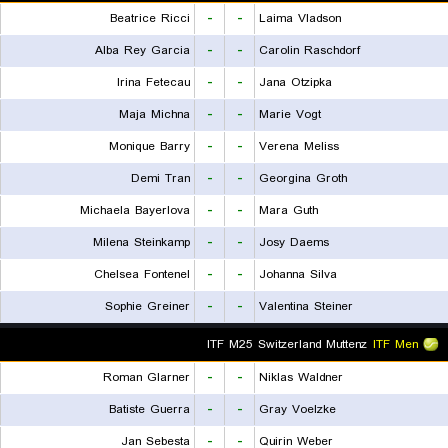
Beatrice Ricci
-
-
Laima Vladson
Alba Rey Garcia
-
-
Carolin Raschdorf
Irina Fetecau
-
-
Jana Otzipka
Maja Michna
-
-
Marie Vogt
Monique Barry
-
-
Verena Meliss
Demi Tran
-
-
Georgina Groth
Michaela Bayerlova
-
-
Mara Guth
Milena Steinkamp
-
-
Josy Daems
Chelsea Fontenel
-
-
Johanna Silva
Sophie Greiner
-
-
Valentina Steiner
ITF M25 Switzerland Muttenz
ITF Men
Roman Glarner
-
-
Niklas Waldner
Batiste Guerra
-
-
Gray Voelzke
Jan Sebesta
-
-
Quirin Weber