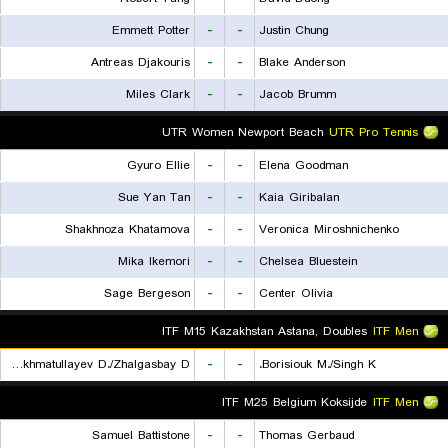
Emmett Potter
-
-
Justin Chung
Antreas Djakouris
-
-
Blake Anderson
Miles Clark
-
-
Jacob Brumm
UTR Women Newport Beach
UTR Pro Tennis
Gyuro Ellie
-
-
Elena Goodman
Sue Yan Tan
-
-
Kaia Giribalan
Shakhnoza Khatamova
-
-
Veronica Miroshnichenko
Mika Ikemori
-
-
Chelsea Bluestein
Sage Bergeson
-
-
Center Olivia
ITF M15 Kazakhstan Astana, Doubles
ITF Men
Rakhmatullayev D./Zhalgasbay D.
-
-
Borisiouk M./Singh K.
ITF M25 Belgium Koksijde
ITF Men
Samuel Battistone
-
-
Thomas Gerbaud