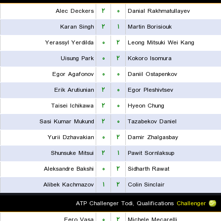
Alec Deckers
۲
۰
Danial Rakhmatullayev
Karan Singh
۲
۱
Martin Borisiouk
Yerassyl Yerdilda
۰
۲
Leong Mitsuki Wei Kang
Uisung Park
۰
۲
Kokoro Isomura
Egor Agafonov
۰
۰
Daniil Ostapenkov
Erik Arutiunian
۲
۰
Egor Pleshivtsev
Taisei Ichikawa
۲
۰
Hyeon Chung
Sasi Kumar Mukund
۲
۰
Tazabekov Daniel
Yurii Dzhavakian
۰
۲
Damir Zhalgasbay
Shunsuke Mitsui
۲
۱
Pawit Sornlaksup
Aleksandre Bakshi
۰
۲
Sidharth Rawat
Alibek Kachmazov
۱
۲
Colin Sinclair
ATP Challenger Todi, Qualifications
Challenger
Eero Vasa
۰
۲
Michele Mecarelli