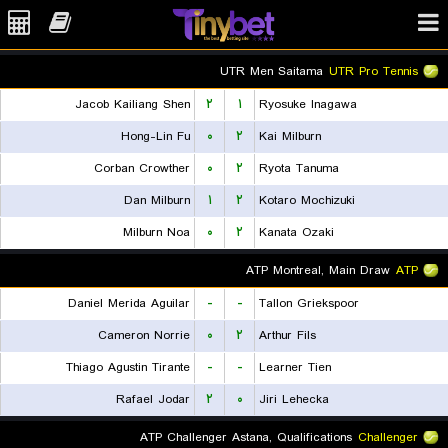
UTR Men Saitama
UTR Pro Tennis
Jacob Kailiang Shen
۲
۱
Ryosuke Inagawa
Hong-Lin Fu
۰
۲
Kai Milburn
Corban Crowther
۰
۲
Ryota Tanuma
Dan Milburn
۱
۲
Kotaro Mochizuki
Milburn Noa
۰
۲
Kanata Ozaki
ATP Montreal, Main Draw
ATP
Daniel Merida Aguilar
-
-
Tallon Griekspoor
Cameron Norrie
۰
۲
Arthur Fils
Thiago Agustin Tirante
-
-
Learner Tien
Rafael Jodar
۲
۰
Jiri Lehecka
ATP Challenger Astana, Qualifications
Challenger