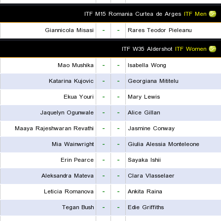
ITF M15 Romania Curtea de Arges
ITF Men
Giannicola Misasi
-
-
Rares Teodor Pieleanu
ITF W35 Aldershot
ITF Women
Mao Mushika
-
-
Isabella Wong
Katarina Kujovic
-
-
Georgiana Mititelu
Ekua Youri
-
-
Mary Lewis
Jaquelyn Ogunwale
-
-
Alice Gillan
Maaya Rajeshwaran Revathi
-
-
Jasmine Conway
Mia Wainwright
-
-
Giulia Alessia Monteleone
Erin Pearce
-
-
Sayaka Ishii
Aleksandra Mateva
-
-
Clara Vlasselaer
Leticia Romanova
-
-
Ankita Raina
Tegan Bush
-
-
Edie Griffiths