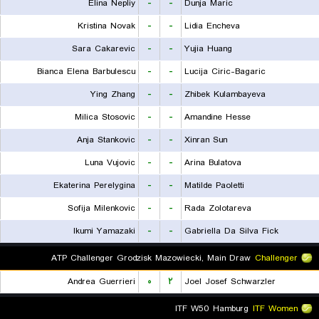
Elina Nepliy
-
-
Dunja Maric
Kristina Novak
-
-
Lidia Encheva
Sara Cakarevic
-
-
Yujia Huang
Bianca Elena Barbulescu
-
-
Lucija Ciric-Bagaric
Ying Zhang
-
-
Zhibek Kulambayeva
Milica Stosovic
-
-
Amandine Hesse
Anja Stankovic
-
-
Xinran Sun
Luna Vujovic
-
-
Arina Bulatova
Ekaterina Perelygina
-
-
Matilde Paoletti
Sofija Milenkovic
-
-
Rada Zolotareva
Ikumi Yamazaki
-
-
Gabriella Da Silva Fick
ATP Challenger Grodzisk Mazowiecki, Main Draw
Challenger
Andrea Guerrieri
۰
۲
Joel Josef Schwarzler
ITF W50 Hamburg
ITF Women