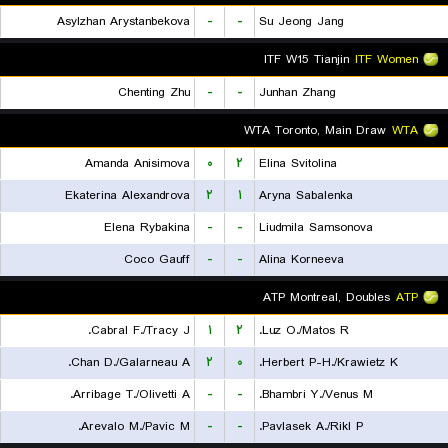
Asylzhan Arystanbekova
-
-
Su Jeong Jang
ITF W15 Tianjin
ITF Women
Chenting Zhu
-
-
Junhan Zhang
WTA Toronto, Main Draw
WTA
Amanda Anisimova
۰
۲
Elina Svitolina
Ekaterina Alexandrova
۲
۱
Aryna Sabalenka
Elena Rybakina
-
-
Liudmila Samsonova
Coco Gauff
-
-
Alina Korneeva
ATP Montreal, Doubles
ATP
Cabral F./Tracy J.
۱
۲
Luz O./Matos R.
Chan D./Galarneau A.
۲
۰
Herbert P-H./Krawietz K.
Arribage T./Olivetti A.
-
-
Bhambri Y./Venus M.
Arevalo M./Pavic M.
-
-
Pavlasek A./Rikl P.