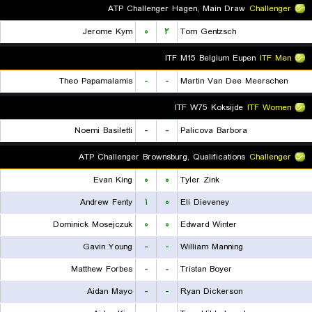
ATP Challenger Hagen, Main Draw
Challenger
Jerome Kym
۰
۲
Tom Gentzsch
ITF M15 Belgium Eupen
ITF Men
Theo Papamalamis
-
-
Martin Van Dee Meerschen
ITF W75 Koksijde
ITF Women
Noemi Basiletti
-
-
Palicova Barbora
ATP Challenger Brownsburg, Qualifications
Challenger
Evan King
۰
۰
Tyler Zink
Andrew Fenty
۱
۰
Eli Dieveney
Dominick Mosejczuk
۰
۰
Edward Winter
Gavin Young
-
-
William Manning
Matthew Forbes
-
-
Tristan Boyer
Aidan Mayo
-
-
Ryan Dickerson