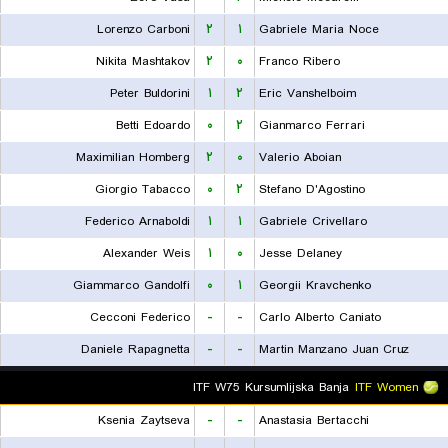
Lorenzo Carboni
۲
۱
Gabriele Maria Noce
Nikita Mashtakov
۲
۰
Franco Ribero
Peter Buldorini
۱
۲
Eric Vanshelboim
Betti Edoardo
۰
۲
Gianmarco Ferrari
Maximilian Homberg
۲
۰
Valerio Aboian
Giorgio Tabacco
۰
۲
Stefano D'Agostino
Federico Arnaboldi
۱
۱
Gabriele Crivellaro
Alexander Weis
۱
۰
Jesse Delaney
Giammarco Gandolfi
۰
۱
Georgii Kravchenko
Cecconi Federico
-
-
Carlo Alberto Caniato
Daniele Rapagnetta
-
-
Martin Manzano Juan Cruz
ITF W75 Kursumlijska Banja
ITF Women
Ksenia Zaytseva
-
-
Anastasia Bertacchi