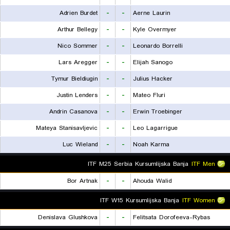
Adrien Burdet
-
-
Aerne Laurin
Arthur Bellegy
-
-
Kyle Overmyer
Nico Sommer
-
-
Leonardo Borrelli
Lars Aregger
-
-
Elijah Sanogo
Tymur Bieldiugin
-
-
Julius Hacker
Justin Lenders
-
-
Mateo Fluri
Andrin Casanova
-
-
Erwin Troebinger
Mateya Stanisavljevic
-
-
Leo Lagarrigue
Luc Wieland
-
-
Noah Karma
ITF M25 Serbia Kursumlijska Banja
ITF Men
Bor Artnak
-
-
Ahouda Walid
ITF W15 Kursumlijska Banja
ITF Women
Denislava Glushkova
-
-
Felitsata Dorofeeva-Rybas