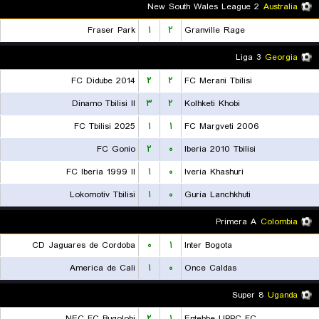
New South Wales League 2
Australia
Fraser Park
۱
۲
Granville Rage
Liga 3
Georgia
FC Didube 2014
۲
۲
FC Merani Tbilisi
Dinamo Tbilisi II
۳
۲
Kolhketi Khobi
FC Tbilisi 2025
۱
۱
FC Margveti 2006
FC Gonio
۲
۰
Iberia 2010 Tbilisi
FC Iberia 1999 II
۱
۰
Iveria Khashuri
Lokomotiv Tbilisi
۱
۰
Guria Lanchkhuti
Primera A
Colombia
CD Jaguares de Cordoba
۰
۱
Inter Bogota
America de Cali
۱
۰
Once Caldas
Super 8
Uganda
NEC FC Bugolobi
۲
۱
Entebbe UPPC FC