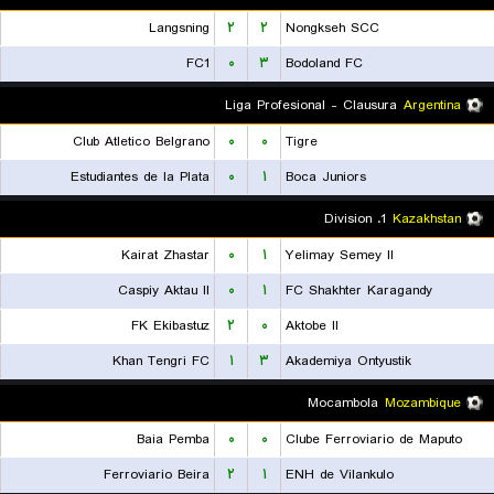
Langsning
۲
۲
Nongkseh SCC
FC1
۰
۳
Bodoland FC
Liga Profesional - Clausura
Argentina
Club Atletico Belgrano
۰
۰
Tigre
Estudiantes de la Plata
۰
۱
Boca Juniors
1. Division
Kazakhstan
Kairat Zhastar
۰
۱
Yelimay Semey II
Caspiy Aktau II
۰
۱
FC Shakhter Karagandy
FK Ekibastuz
۲
۰
Aktobe II
Khan Tengri FC
۱
۳
Akademiya Ontyustik
Mocambola
Mozambique
Baia Pemba
۰
۰
Clube Ferroviario de Maputo
Ferroviario Beira
۲
۱
ENH de Vilankulo