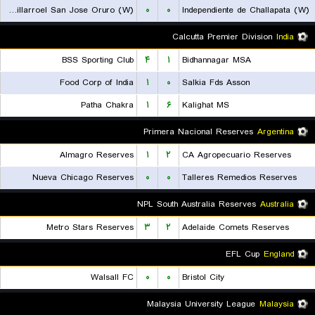
Gualberto Villarroel San Jose Oruro (W)
۰
۰
Independiente de Challapata (W)
Calcutta Premier Division
India
BSS Sporting Club
۴
۱
Bidhannagar MSA
Food Corp of India
۱
۰
Salkia Fds Asson
Patha Chakra
۱
۶
Kalighat MS
Primera Nacional Reserves
Argentina
Almagro Reserves
۱
۲
CA Agropecuario Reserves
Nueva Chicago Reserves
۰
۰
Talleres Remedios Reserves
NPL South Australia Reserves
Australia
Metro Stars Reserves
۳
۲
Adelaide Comets Reserves
EFL Cup
England
Walsall FC
۰
۰
Bristol City
Malaysia University League
Malaysia