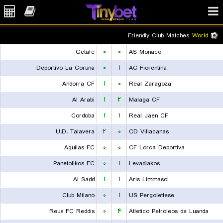
Friendly Club Matches
World
Getafe
۰
۰
AS Monaco
Deportivo La Coruna
۰
۱
AC Fiorentina
Andorra CF
۱
۰
Real Zaragoza
Al Arabi
۱
۲
Malaga CF
Cordoba
۱
۱
Real Jaen CF
U.D. Talavera
۲
۰
CD Villacanas
Aguilas FC
۰
۰
CF Lorca Deportiva
Panetolikos FC
۰
۱
Levadiakos
Al Sadd
۱
۱
Aris Limmasol
Club Milano
۰
۱
US Pergolettese
Reus FC Reddis
۰
۴
Atletico Petroleos de Luanda