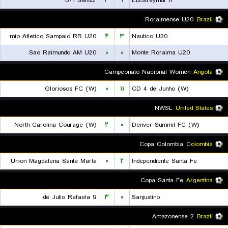
B71 Sandur
۳
۱
EB/Streymur II
Roraimense U20
Brazil
Gremio Atletico Sampaio RR U20
۴
۳
Nautico U20
Sao Raimundo AM U20
۰
۰
Monte Roraima U20
Campeonato Nacional Women
Angola
Gloriosos FC (W)
۰
۱۱
CD 4 de Junho (W)
NWSL
United States
North Carolina Courage (W)
۲
۰
Denver Summit FC (W)
Copa Colombia
Colombia
Union Magdalena Santa Marta
۰
۲
Independiente Santa Fe
Copa Santa Fe
Argentina
9 de Julio Rafaela
۳
۰
Sanjustino
Amazonense 2
Brazil