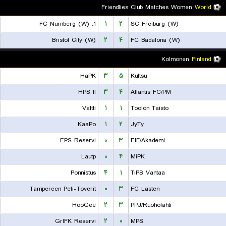
Friendlies Club Matches Women
World
1. FC Nurnberg (W)
۱
۲
SC Freiburg (W)
Bristol City (W)
۲
۴
FC Badalona (W)
Kolmonen
Finland
HaPK
۳
۵
Kultsu
HPS II
۳
۴
Atlantis FC/PM
Valtti
۱
۱
Toolon Taisto
KaaPo
۱
۲
JyTy
EPS Reservi
۰
۳
EIF/Akademi
Lautp
۰
۴
MiPK
Ponnistus
۴
۱
TiPS Vantaa
Tampereen Peli-Toverit
۰
۳
FC Lasten
HooGee
۲
۳
PPJ/Ruoholahti
GrIFK Reservi
۲
۰
MPS