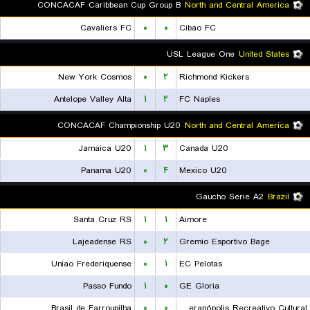
CONCACAF Caribbean Cup Group B
North and Central America
Cavaliers FC
۰
۰
Cibao FC
USL League One
United States
New York Cosmos
۰
۲
Richmond Kickers
Antelope Valley Alta
۱
۲
FC Naples
CONCACAF Championship U20
North and Central America
Jamaica U20
۱
۳
Canada U20
Panama U20
۰
۴
Mexico U20
Gaucho Serie A2
Brazil
Santa Cruz RS
۱
۱
Aimore
Lajeadense RS
۰
۲
Gremio Esportivo Bage
Uniao Frederiquense
۰
۱
EC Pelotas
Passo Fundo
۱
۰
GE Gloria
Brasil de Farroupilha
۰
۰
EC Veranópolis Recreativo Cultural