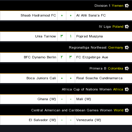
Division 1
Yemen
Shaab Hadramout FC
۰
۰
Al Ahli Sana'a FC
IV Liga
Poland
Unia Tarnow
۳
۱
Poprad Muszyna
Regionalliga Northeast
Germany
BFC Dynamo Berlin
۲
۳
FC Erzgebirge Aue
Primera B
Colombia
Boca Juniors Cali
۰
۰
Real Soacha Cundinamarca
Africa Cup of Nations Women
Africa
Ghana (W)
-
-
Mali (W)
Central American and Caribbean Games Women
World
El Salvador (W)
-
-
Venezuela (W)