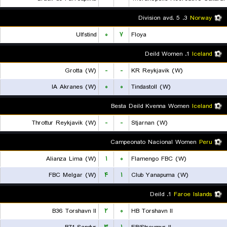
3. Division avd. 5
Norway
Ulfstind
۰
۷
Floya
1. Deild Women
Iceland
Grotta (W)
-
-
KR Reykjavik (W)
IA Akranes (W)
۰
۰
Tindastoll (W)
Besta Deild Kvenna Women
Iceland
Throttur Reykjavik (W)
-
-
Stjarnan (W)
Campeonato Nacional Women
Peru
Alianza Lima (W)
۱
۰
Flamengo FBC (W)
FBC Melgar (W)
۴
۱
Club Yanapuma (W)
1. Deild
Faroe Islands
B36 Torshavn II
۲
۰
HB Torshavn II