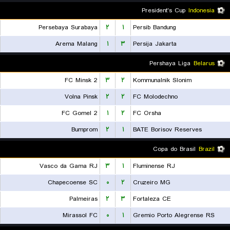
President's Cup
Indonesia
Persebaya Surabaya
۲
۱
Persib Bandung
Arema Malang
۱
۳
Persija Jakarta
Pershaya Liga
Belarus
FC Minsk 2
۳
۲
Kommunalnik Slonim
Volna Pinsk
۲
۲
FC Molodechno
FC Gomel 2
۱
۲
FC Orsha
Bumprom
۲
۱
BATE Borisov Reserves
Copa do Brasil
Brazil
Vasco da Gama RJ
۳
۱
Fluminense RJ
Chapecoense SC
۰
۲
Cruzeiro MG
Palmeiras
۲
۳
Fortaleza CE
Mirassol FC
۰
۱
Gremio Porto Alegrense RS