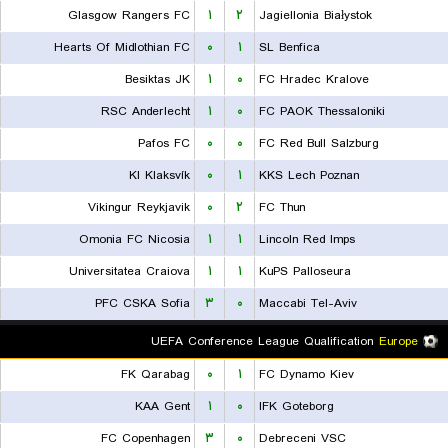
Glasgow Rangers FC
۱
۲
Jagiellonia Białystok
Hearts Of Midlothian FC
۰
۱
SL Benfica
Besiktas JK
۱
۰
FC Hradec Kralove
RSC Anderlecht
۱
۰
FC PAOK Thessaloniki
Pafos FC
۰
۰
FC Red Bull Salzburg
KI Klaksvík
۰
۱
KKS Lech Poznan
Vikingur Reykjavik
۰
۲
FC Thun
Omonia FC Nicosia
۱
۱
Lincoln Red Imps
Universitatea Craiova
۱
۱
KuPS Palloseura
PFC CSKA Sofia
۳
۰
Maccabi Tel-Aviv
UEFA Conference League Qualification
Europe
FK Qarabag
۰
۱
FC Dynamo Kiev
KAA Gent
۱
۰
IFK Goteborg
FC Copenhagen
۳
۰
Debreceni VSC