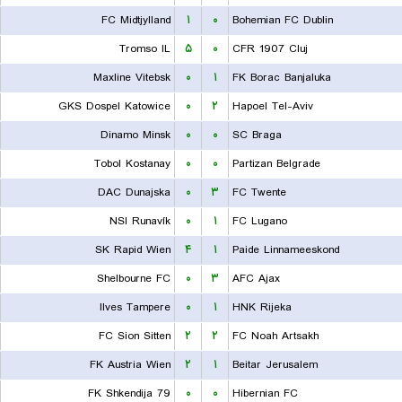
FC Midtjylland
۱
۰
Bohemian FC Dublin
Tromso IL
۵
۰
CFR 1907 Cluj
Maxline Vitebsk
۰
۱
FK Borac Banjaluka
GKS Dospel Katowice
۰
۲
Hapoel Tel-Aviv
Dinamo Minsk
۰
۰
SC Braga
Tobol Kostanay
۰
۰
Partizan Belgrade
DAC Dunajska
۰
۳
FC Twente
NSI Runavík
۰
۱
FC Lugano
SK Rapid Wien
۴
۱
Paide Linnameeskond
Shelbourne FC
۰
۳
AFC Ajax
Ilves Tampere
۰
۱
HNK Rijeka
FC Sion Sitten
۲
۲
FC Noah Artsakh
FK Austria Wien
۲
۱
Beitar Jerusalem
FK Shkendija 79
۰
۰
Hibernian FC