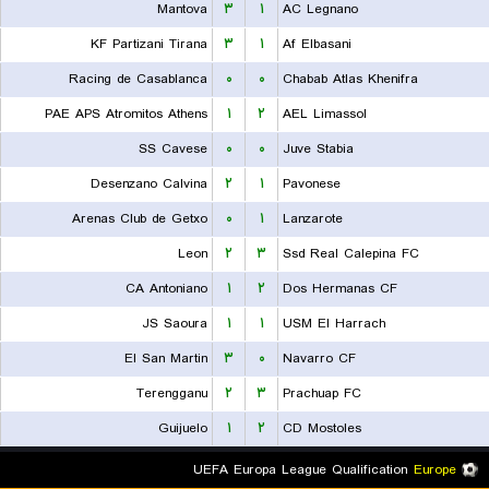
Mantova
۳
۱
AC Legnano
KF Partizani Tirana
۳
۱
Af Elbasani
Racing de Casablanca
۰
۰
Chabab Atlas Khenifra
PAE APS Atromitos Athens
۱
۲
AEL Limassol
SS Cavese
۰
۰
Juve Stabia
Desenzano Calvina
۲
۱
Pavonese
Arenas Club de Getxo
۰
۱
Lanzarote
Leon
۲
۳
Ssd Real Calepina FC
CA Antoniano
۱
۲
Dos Hermanas CF
JS Saoura
۱
۱
USM El Harrach
El San Martin
۳
۰
Navarro CF
Terengganu
۲
۳
Prachuap FC
Guijuelo
۱
۲
CD Mostoles
UEFA Europa League Qualification
Europe