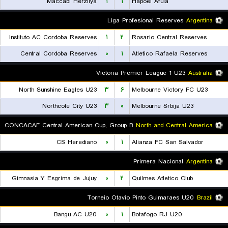
Maccabi Herzliya
۱
۱
Hapoel Afula
Liga Profesional Reserves
Argentina
Instituto AC Cordoba Reserves
۱
۲
Rosario Central Reserves
Central Cordoba Reserves
۰
۱
Atletico Rafaela Reserves
Victoria Premier League 1 U23
Australia
North Sunshine Eagles U23
۳
۶
Melbourne Victory FC U23
Northcote City U23
۳
۰
Melbourne Srbija U23
CONCACAF Central American Cup, Group B
North and Central America
CS Herediano
۰
۱
Alianza FC San Salvador
Primera Nacional
Argentina
Gimnasia Y Esgrima de Jujuy
۰
۲
Quilmes Atletico Club
Torneio Otavio Pinto Guimaraes U20
Brazil
Bangu AC U20
۰
۱
Botafogo RJ U20