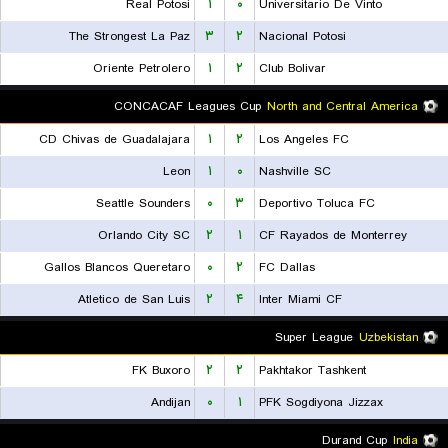
Real Potosi
۱
۰
Universitario De Vinto
The Strongest La Paz
۳
۲
Nacional Potosi
Oriente Petrolero
۱
۲
Club Bolivar
CONCACAF Leagues Cup
North and Central America
CD Chivas de Guadalajara
۱
۲
Los Angeles FC
Leon
۱
۰
Nashville SC
Seattle Sounders
۰
۳
Deportivo Toluca FC
Orlando City SC
۲
۱
CF Rayados de Monterrey
Gallos Blancos Queretaro
۰
۲
FC Dallas
Atletico de San Luis
۲
۴
Inter Miami CF
Super League
Uzbekistan
FK Buxoro
۲
۲
Pakhtakor Tashkent
Andijan
۰
۱
PFK Sogdiyona Jizzax
Durand Cup
India