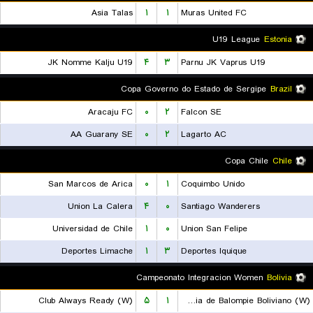
Asia Talas
۱
۱
Muras United FC
U19 League
Estonia
JK Nomme Kalju U19
۴
۳
Parnu JK Vaprus U19
Copa Governo do Estado de Sergipe
Brazil
Aracaju FC
۰
۲
Falcon SE
AA Guarany SE
۰
۲
Lagarto AC
Copa Chile
Chile
San Marcos de Arica
۰
۱
Coquimbo Unido
Union La Calera
۴
۰
Santiago Wanderers
Universidad de Chile
۱
۰
Union San Felipe
Deportes Limache
۱
۳
Deportes Iquique
Campeonato Integracion Women
Bolivia
Club Always Ready (W)
۵
۱
Academia de Balompie Boliviano (W)