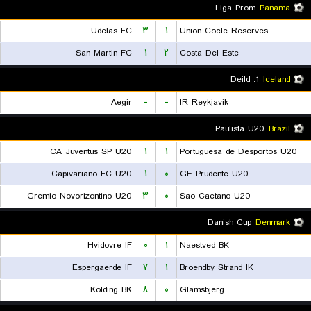
Liga Prom
Panama
Udelas FC
۳
۱
Union Cocle Reserves
San Martin FC
۱
۲
Costa Del Este
1. Deild
Iceland
Aegir
-
-
IR Reykjavik
Paulista U20
Brazil
CA Juventus SP U20
۱
۱
Portuguesa de Desportos U20
Capivariano FC U20
۱
۰
GE Prudente U20
Gremio Novorizontino U20
۳
۰
Sao Caetano U20
Danish Cup
Denmark
Hvidovre IF
۰
۱
Naestved BK
Espergaerde IF
۷
۱
Broendby Strand IK
Kolding BK
۸
۰
Glamsbjerg