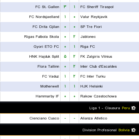
FC St. Gallen
۳
۱
FC Sheriff Tiraspol
FC Nordsjaelland
۱
۰
Valur Reykjavik
FC Drita Gjilan
۰
۰
SP Tre Fiori
Rigas Futbola Skola
۰
۲
Jablonec
Gyori ETO FC
۰
۱
Riga FC
HNK Hajduk Split
۵
۲
FK Zalgiris Vilnius
Flora Tallinn
۰
۲
Inter Club d'Escaldes
FC Vaduz
۱
۲
FC Inter Turku
Motherwell
۱
۱
HJK Helsinki
Hammarby IF
۰
۰
Rakow Czestochowa
Liga 1 - Clausura
Peru
Cienciano Cusco
-
-
Alianza Atletico
Division Profesional
Bolivia