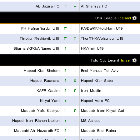
AL Jazira FC
۴
۰
Al Shamiya FC
U19 League
Iceland
FH Hafnarfjordur U19
۳
۱
KA/Da/KF/Hott/Ham U19
Throttur Reykjavik U19
۳
۳
Thor/THK/Volsungur U19
Stjarnan/KFG/Alftanes U19
۱
۱
HK/Ymir U19
Toto Cup Leumit
Israel
Hapoel Kfar Shelem
۱
۱
Bnei-Yehuda Tel-Aviv
Hapoel Raanana
۱
۵
Hapoel Kfar-Saba
KAFR Qasim
۱
۲
Ironi Modiin
Kiryat Yam
۰
۱
Hapoel Acre FC
Maccabi Yafo Kabilyo
۲
۲
Maccabi Ironi Kiryat Gat
Hapoel Ironi Rishon Lezion
۰
۱
MS Ashdod
Maccabi Ahi Nazareth FC
۱
۱
Maccabi Bnei Raina