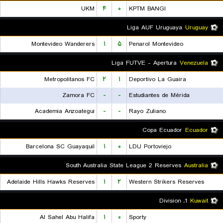
UKM
۴
۰
KPTM BANGI
Liga AUF Uruguaya
Uruguay
Montevideo Wanderers
۱
۵
Penarol Montevideo
Liga FUTVE - Apertura
Venezuela
Metropolitanos FC
۲
۱
Deportivo La Guaira
Zamora FC
-
-
Estudiantes de Mérida
Academia Anzoategui
-
-
Rayo Zuliano
Copa Ecuador
Ecuador
Barcelona SC Guayaquil
۱
۰
LDU Portoviejo
South Australia State League 2 Reserves
Australia
Adelaide Hills Hawks Reserves
۱
۲
Western Strikers Reserves
1. Division
Kuwait
Al Sahel Abu Halifa
۱
۰
Sporty