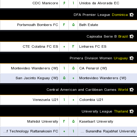
CDC Manicore
۶
۱
Unidos da Alvorada EC
DFA Premier League
Dominica
Portsmouth Bombers FC
۲
۵
Bath Estate
Capixaba Serie B
Brazil
CTE Colatina FC ES
۰
۲
Linhares FC ES
Primera Division Women
Uruguay
Montevideo Wanderers (W)
۱
۵
CA Penarol (W)
San Jacinto Keguay (W)
۵
۰
Montevideo Wanderers (W)
Central American and Caribbean Games
World
Venezuela U21
۱
۰
Colombia U21
University League
Thailand
Mahidol University
۲
۵
Kasetsart University
Rajamangala University of Technology Rattanakosin FC
۰
۱
Suan Sunandha Rajabhat University