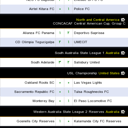
Airtel Kitara FC
۰
۱
Police FC
North and Central America
CONCACAF Central American Cup, Group C
Alianza FC Panama
۱
۲
Deportivo Saprissa
CD Olimpia Tegucigalpa
۲
۱
UMECIT
South Australia State League 1
Australia
South Adelaide
۳
۲
Salisbury United
USL Championship
United States
Oakland Roots SC
۰
۰
Las Vegas Lights
Sacramento Republic FC
۰
۱
Tulsa Roughnecks FC
Monterey Bay
۰
۱
El Paso Locomotive FC
Western Australia State League 2 Reserves
Australia
Gosnells City Reserves
۱
۰
Kalamunda City FC Reserves