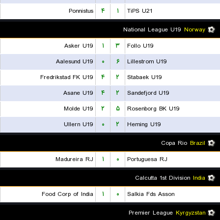
Ponnistus
۴
۱
TiPS U21
National League U19
Norway
Asker U19
۱
۳
Follo U19
Aalesund U19
۰
۶
Lillestrom U19
Fredrikstad FK U19
۴
۲
Stabaek U19
Asane U19
۴
۲
Sandefjord U19
Molde U19
۲
۵
Rosenborg BK U19
Ullern U19
۰
۲
Heming U19
Copa Rio
Brazil
Madureira RJ
۱
۰
Portuguesa RJ
Calcutta 1st Division
India
Food Corp of India
۱
۰
Salkia Fds Asson
Premier League
Kyrgyzstan