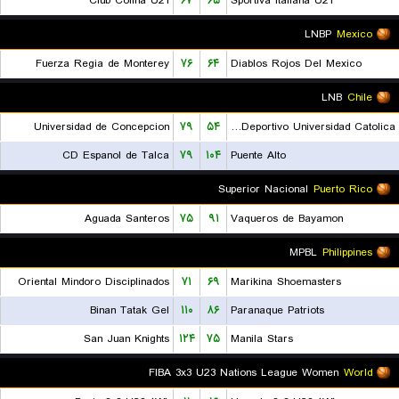
Club Colina U21
۶۷
۶۵
Sportiva Italiana U21
LNBP
Mexico
Fuerza Regia de Monterey
۷۶
۶۴
Diablos Rojos Del Mexico
LNB
Chile
Universidad de Concepcion
۷۹
۵۴
Club Deportivo Universidad Catolica
CD Espanol de Talca
۷۹
۱۰۴
Puente Alto
Superior Nacional
Puerto Rico
Aguada Santeros
۷۵
۹۱
Vaqueros de Bayamon
MPBL
Philippines
Oriental Mindoro Disciplinados
۷۱
۶۹
Marikina Shoemasters
Binan Tatak Gel
۱۱۰
۸۶
Paranaque Patriots
San Juan Knights
۱۲۴
۷۵
Manila Stars
FIBA 3x3 U23 Nations League Women
World