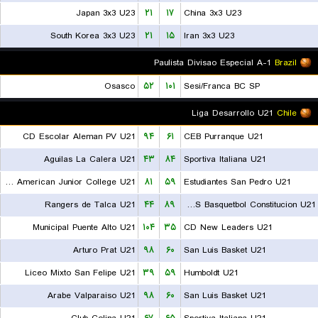
Japan 3x3 U23
۲۱
۱۷
China 3x3 U23
South Korea 3x3 U23
۲۱
۱۵
Iran 3x3 U23
Paulista Divisao Especial A-1
Brazil
Osasco
۵۲
۱۰۱
Sesi/Franca BC SP
Liga Desarrollo U21
Chile
CD Escolar Aleman PV U21
۹۴
۶۱
CEB Purranque U21
Aguilas La Calera U21
۴۳
۸۴
Sportiva Italiana U21
CD American Junior College U21
۸۱
۵۹
Estudiantes San Pedro U21
Rangers de Talca U21
۴۴
۸۹
CDS Basquetbol Constitucion U21
Municipal Puente Alto U21
۱۰۴
۳۵
CD New Leaders U21
Arturo Prat U21
۹۸
۶۰
San Luis Basket U21
Liceo Mixto San Felipe U21
۳۹
۵۹
Humboldt U21
Arabe Valparaiso U21
۹۸
۶۰
San Luis Basket U21