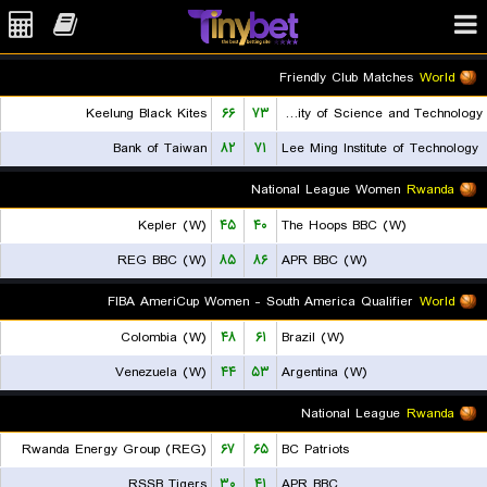
Friendly Club Matches
World
Keelung Black Kites
۶۶
۷۳
Chien Hsin University of Science and Technology
Bank of Taiwan
۸۲
۷۱
Lee Ming Institute of Technology
National League Women
Rwanda
Kepler (W)
۴۵
۴۰
The Hoops BBC (W)
REG BBC (W)
۸۵
۸۶
APR BBC (W)
FIBA AmeriCup Women - South America Qualifier
World
Colombia (W)
۴۸
۶۱
Brazil (W)
Venezuela (W)
۴۴
۵۳
Argentina (W)
National League
Rwanda
Rwanda Energy Group (REG)
۶۷
۶۵
BC Patriots
RSSB Tigers
۳۰
۴۱
APR BBC