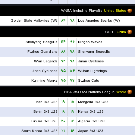
WNBA Including Playoffs
United States
Golden State Valkyries (W)
۸۴
۷۸
Los Angeles Sparks (W)
CDBL
China
Shenyang Seagulls
۱۱۴
۹۶
Ningbo Waves
Fuzhou Guardians
۸۸
۹۸
Shenyang Seagulls
Xi'an Legends
۹۲
۹۸
Jinan Cyclones
Jinan Cyclones
۹۵
۱۰۴
Wuhan Lightnings
Kunming Monks
۹۵
۹۷
Suzhou Cats
FIBA 3x3 U23 Nations League
World
Iran 3x3 U23
۱۹
۱۵
Mongolia 3x3 U23
Benin 3x3 U23
۱۸
۱۹
Kenya 3x3 U23
Tunisia 3x3 U23
۲۰
۱۷
Algeria 3x3 U23
South Korea 3x3 U23
۲۱
۱۶
Japan 3x3 U23