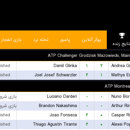
پوکر آنلاین
پاسور
تخته نرد
بازی انفجار
تایج زنده
ATP Challenger Grodzisk Mazowiecki, Mai
nished
Daniil Glinka
۱
۲
Andrea Gu
nished
Joel Josef Schwarzler
۲
۱
Mathys E
ATP Montreal
Luciano Darderi
-
-
Nuno Bor
Brandon Nakashima
-
-
Arthur Ri
nished
Joao Fonseca
۲
۰
Casper R
nished
Thiago Agustin Tirante
۲
۰
Alexei Po