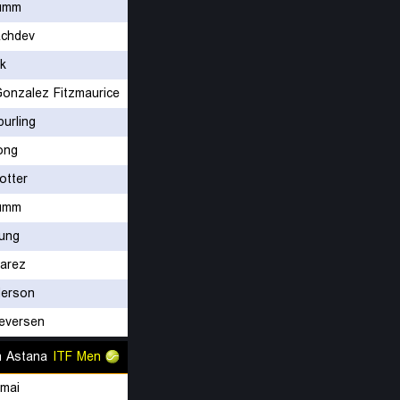
umm
chdev
rk
purling
ong
otter
umm
hung
varez
derson
Seversen
n Astana
ITF Men
Imai