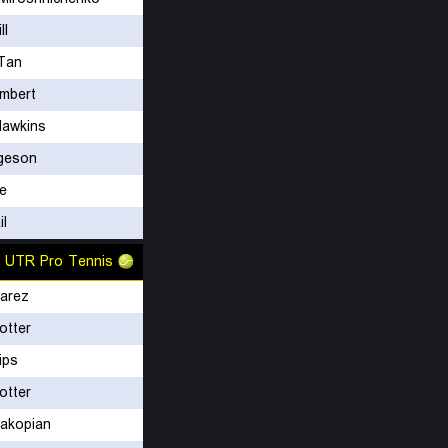
ll
Tan
ambert
awkins
geson
ie
il
UTR Pro Tennis
varez
otter
lips
otter
akopian