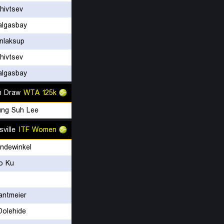
hivtsev
algasbay
nlaksup
hivtsev
algasbay
n Draw
WTA 125k
ung Suh Lee
ville
ITF Women
ndewinkel
o Ku
antmeier
Dolehide