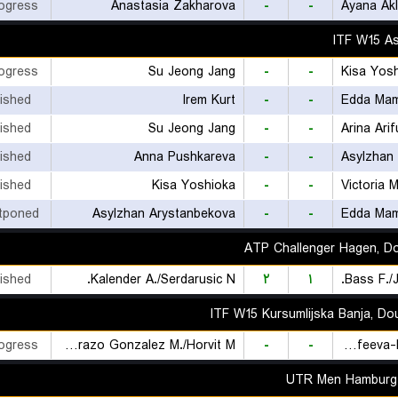
rogress
Anastasia Zakharova
-
-
Ayana Akl
ITF W15 A
rogress
Su Jeong Jang
-
-
Kisa Yos
nished
Irem Kurt
-
-
Edda Ma
nished
Su Jeong Jang
-
-
Arina Arif
nished
Anna Pushkareva
-
-
Asylzhan
nished
Kisa Yoshioka
-
-
Victoria 
tponed
Asylzhan Arystanbekova
-
-
Edda Ma
ATP Challenger Hagen, D
nished
Kalender A./Serdarusic N.
۲
۱
Bass F./J
ITF W15 Kursumlijska Banja, Do
rogress
Herazo Gonzalez M./Horvit M.
-
-
Dorofeeva-Rybas F./Panshina V.
UTR Men Hamburg