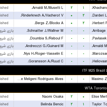
nished
Arnaldi M./Musetti L.
۲
۱
Khachano
nished
Rinderknech A./Vacherot V.
۰
۲
Darderi L
nished
Bergs Z./Blockx A.
۰
۲
Herbert P
Schnaitter J./Wallner M.
-
-
Arribage T
Doumbia S./Reboul F.
-
-
Pavlasek 
Andreozzi G./Guinard M.
-
-
Arnaldi M
Nys H./Roger-Vasselin E.
-
-
Marozsan
Goransson A./Ruud C.
-
-
Heliovaar
ITF M25 Brazil 
nished
Felipe Meligeni Rodrigues Alves
-
-
Maximo Z
WTA Toronto,
nished
Naomi Osaka
۲
۰
Elise Mer
nished
Belinda Bencic
۲
۱
Taylor T