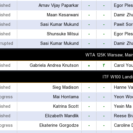
nished
Arnav Vijay Paparkar
-
-
Egor Ples
nished
Maan Kesarwani
-
-
Damir Zh
nished
Sasi Kumar Mukund
-
-
Pawit Sor
nished
Shunsuke Mitsui
-
-
Egor Ples
rrupted
Sasi Kumar Mukund
-
-
Damir Zh
WTA 125K Warsaw, Mai
nished
Gabriela Andrea Knutson
۰
۲
Carol Yo
ITF W100 Landis
nished
Sieg Madison
-
-
Hanne Va
rogress
Mai Hontama
-
-
Yeon Wo
nished
Katrina Scott
-
-
Yexin Ma
nished
Elizabeth Mandlik
-
-
Reese Br
rogress
Ekaterine Gorgodze
-
-
Caroline 