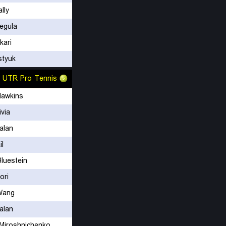
lly
egula
kari
styuk
UTR Pro Tennis
awkins
ivia
balan
il
luestein
ori
Wang
balan
 Miroshnichenko