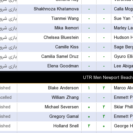
Shakhnoza Khatamova
-
-
Calla Mcgi
Tianmei Wang
-
-
Sue Yan 
Mika Ikemori
-
-
Marley L
Chelsea Bluestein
-
-
Hudson H
Camille Kiss
-
-
Sage Ber
Camilia Samel Druz
-
-
Gyuro Ell
Elena Goodman
-
-
Lee Abiga
UTR Men Newport Beach
nished
Blake Anderson
۱
۲
Marco Al
celled
William Zhang
-
-
Emmett P
nished
Michael Seversen
۰
۲
Sklar Phil
nished
Gregory Gamal
۰
۲
Emmett P
nished
Holland Snell
۲
۰
George H