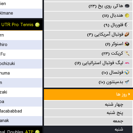
ien
هاکی روی یخ
(۲۳)
Atmane
هندبال
(۱۸)
UTR Pro Tennis
فلوربال
(۹)
فوتبال آمریکایی
rn
(۳)
اسنوکر
hiro
(۶)
کریکت
 Fu
(۲۳)
لیگ فوتبال استرالیایی
ochizuki
(۱۶)
فوتسال
anuma
(۱۰)
بدمینتون
rn
(۱۰)
zaki
روز ها
oa
چهار شنبه
Macababbad
پنج شنبه
anak
جمعه
شنبه
al, Doubles
ATP