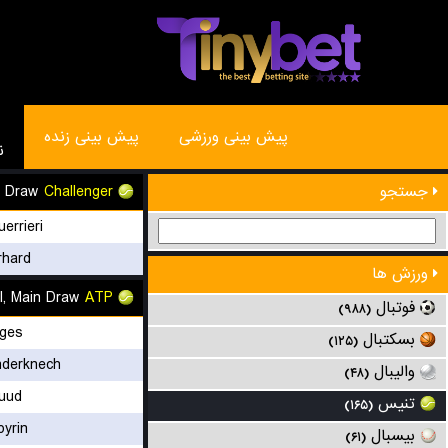
پیش بینی ورزشی
پیش بینی زنده
ن
n Draw
Challenger
جستجو
errieri
rhard
ورزش ها
, Main Draw
ATP
فوتبال
(۹۸۸)
ges
بسکتبال
(۱۲۵)
nderknech
والیبال
(۴۸)
uud
تنیس
(۱۶۵)
pyrin
بیسبال
(۶۱)