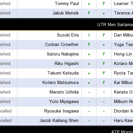
nished
Tommy Paul
۰
۲
Learner T
nished
Jakub Mensik
۲
۰
Terence 
UTR Men Saitama
nished
Suzuki Eita
۱
۲
Dan Milbu
nished
Corban Crowther
۲
۰
Yuga Tas
nished
Satoru Nakajima
۰
۲
Hong-Lin
nished
Riku Higashi
۰
۲
Kotaro M
nished
Takumi Katsuda
۰
۲
Ryota T
nished
Kotaro Matsumura
۰
۲
Kai Milbu
nished
Manato Uchida
-
-
Kanata O
nished
Yuto Miyagawa
-
-
Milburn N
celled
Ryosuke Inagawa
-
-
Diordan 
celled
Jacob Kailiang Shen
-
-
Haru Kaw
ATP Montre