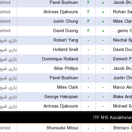
nished
Pavel Bushuev
۲
۰
Jacob Br
nished
Antreas Djakouris
۲
۰
Rohan Sa
nished
Justin Chung
۲
۰
Miles Cla
nished
David Duong
۲
۰
Eugenio Gonzalez Fitzmaurice
Robert Yang
-
-
Nischal S
Holland Snell
-
-
David Du
Dominique Rolland
-
-
Emmett P
Sklar Phillips
-
-
Jacob Br
Pavel Bushuev
-
-
Justin C
Miles Clark
-
-
Marco Al
George Hakopian
-
-
Blake An
Antreas Djakouris
-
-
Michael 
ITF M15 Kazakhsta
nished
Shunsuke Mitsui
-
-
Shintaro 