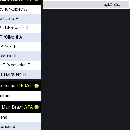
یک شنبه
v K./Rublev A.
./Tabilo A.
-H./Krawietz K.
./Olivetti A.
A./Rikl P.
./Musetti L.
 F./Medvedev D.
a H./Patten H.
Londrina
ITF Men
eitune
 Main Draw
WTA
tens
ownsend