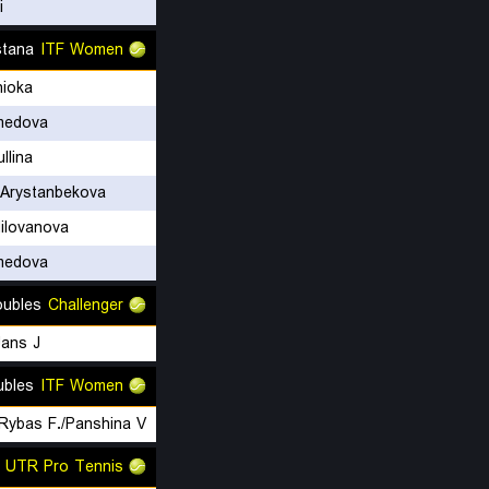
i
stana
ITF Women
hioka
medova
ullina
 Arystanbekova
Milovanova
medova
oubles
Challenger
ans J.
ubles
ITF Women
UTR Pro Tennis