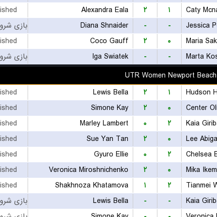
nished
Alexandra Eala
۲
۱
Caty Mcna
Diana Shnaider
-
-
Jessica P
nished
Coco Gauff
۲
۰
Maria Sak
Iga Swiatek
-
-
Marta Ko
UTR Women Newport Beach
nished
Lewis Bella
۲
۱
Hudson H
nished
Simone Kay
۲
۰
Center Ol
nished
Marley Lambert
۰
۲
Kaia Giri
nished
Sue Yan Tan
۲
۰
Lee Abiga
nished
Gyuro Ellie
۰
۲
Chelsea B
nished
Veronica Miroshnichenko
۲
۰
Mika Ikem
nished
Shakhnoza Khatamova
۱
۲
Tianmei 
Lewis Bella
-
-
Kaia Giri
Simone Kay
-
-
Veronica