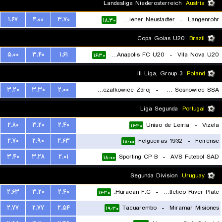
Landesliga Niederosterreich
Austria
۱.۶۷
۴.۰۰
۳.۷۰
SC Wiener Neustadter
-
Langenrohr
۱۸:۳۰
Copa Goias U20
Brazil
۵.۰۰
۳.۴۰
۱.۶۱
Gremio Esportivo Anapolis FC U20
-
Vila Nova U20
۱۶:۳۰
III Liga, Group 3
Poland
۳.۲۰
۳.۳۰
۲.۰۰
LKS Goczalkowice Zdroj
-
Zaglebie Sosnowiec SSA
۱۸:۳۰
Liga Segunda
Portugal
۲.۸۰
۳.۲۰
۲.۴۰
Uniao de Leiria
-
Vizela
۱۶:۳۰
۲.۷۰
۲.۹۰
۲.۶۳
Felgueiras 1932
-
Feirense
۱۸:۰۰
۳.۴۰
۳.۲۸
۲.۰۱
Sporting CP B
-
AVS Futebol SAD
۱۸:۰۰
Segunda Division
Uruguay
۲.۶۳
۳.۲۰
۲.۴۰
Huracan F.C.
-
Club Atletico River Plate
۱۶:۳۰
۲.۷۷
۲.۷۷
۲.۵۴
Tacuarembo
-
Miramar Misiones
۱۹:۳۰