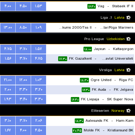
۴.۰۰
۴.۵۰
۱.۵۳
Vag
-
Stabaek IF II
۱۶:۳۰
1. Liga
Latvia
۱۳.۰۰
۸.۵۰
۱.۰۹
FK Tukums 2000/Tss II
-
Beitar/Riga Mariners
۱۷:۳۰
Pro League
Uzbekistan
۴.۷۵
۳.۷۰
۱.۵۷
Jayxun
-
Kattaqorgon
۱۸:۰۰
۱.۵۶
۳.۷۰
۴.۷۵
FK Gazalkent
-
Bukhoro Davlat Universiteti
۱۷:۳۰
Virsliga
Latvia
۲۱.۰۰
۱۲.۰۰
۱.۰۳
Ogre United
-
Riga FC
۱۸:۳۰
۲.۰۰
۳.۳۰
۳.۲۰
FK Auda
-
FK Jelgava
۱۶:۳۰
۱.۹۳
۳.۴۰
۳.۳۰
FK Liepaja
-
SK Super Nova
۱۶:۳۰
Eliteserien
Norway
۳.۱۰
۳.۷۰
۲.۰۶
Aalesunds FK
-
Ham-Kam
۱۸:۳۰
۱.۶۷
۴.۰۰
۴.۵۰
Molde FK
-
Kristiansund BK
۲۰:۴۵