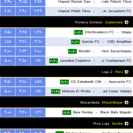
۲.۴۰
۳.۰۵
۲.۶۸
Hapoel Ramat Gan
-
Maccabi Petach Tikva
۲.۸۰
۲.۹۰
۲.۳۹
Hapoel Petah Tikva
-
Hapoel Jerusalem FC
۲۰:۳۰
۲۰:۳۰
Primera Division
Guatemala
۶.۵۰
۴.۲۵
۱.۳۸
Chichicasteco FC
-
Iztapa
۲۰:۳۰
۱.۸۸
۳.۲۰
۳.۷۰
Quiche FC
-
CSD Amatitlan
۲۰:۳۰
۴.۰۰
۲.۷۳
۲.۰۰
Mictlán
-
CS Deportivo Sacachispas
۲۰:۳۰
۵.۰۰
۳.۵۰
۱.۶۱
Juventud Copalera
-
Deportivo Coatepeque FC
۲۱:۳۰
Liga 2
Peru
۴.۵۰
۳.۷۰
۱.۵۹
CD Estudiantil CNI
-
Ayacucho FC
۱۹:۳۰
۵.۰۰
۳.۷۰
۱.۵۱
Molinos El Pirata
-
Universidad Cesar Vallejo
۲۱:۴۵
Mocambola
Mozambique
۹.۰۰
۴.۲۰
۱.۳۱
Baia Pemba
-
Black Bulls Maputo
۱۹:۳۰
Prva Liga
Serbia