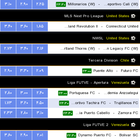
۳.۱۰
۲.۹۰
۲.۲۵
Millonarios (W)
-
Asociacion Deportivo Cali (W)
۲۳:۳۰
۲۳:۳۰
MLS Next Pro League
United States
۳.۴۰
۳.۶۰
۱.۸۵
New England Revolution II
-
Connecticut United
۲۳:۳۰
NWSL
United States
۲.۷۳
۳.۴۰
۲.۱۶
Portland Thorns (W)
-
Boston Legacy FC (W)
۲۳:۳۰
Tercera Division
Chile
۲.۹۰
۳.۳۰
۲.۰۹
Puente Alto
-
Futuro FC
۲۳:۰۰
Liga FUTVE - Apertura
Venezuela
۲.۸۰
۳.۰۰
۲.۴۰
Portuguesa FC
-
Academia Anzoategui
۲۳:۰۰
۱.۷۳
۳.۲۰
۴.۵۰
Deportivo Tachira FC
-
Trujillanos FC
۲۳:۳۰
۲.۳۳
۲.۸۰
۳.۱۰
Academia Puerto Cabello
-
Zamora FC
۲۳:۳۰
Liga FUTVE 2
Venezuela
۳.۶۰
۲.۹۰
۲.۰۱
Dynamo Puerto FC
-
Bolivar SC
۲۲:۳۰