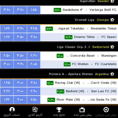
Superettan
Sweden
۳.۷۰
۳.۷۰
۱.۸۵
Sandvikens IF
-
Varbergs BoIS FC
۱۶:۳۰
Erovnuli Liga
Georgia
۱.۶۹
۳.۴۰
۴.۲۵
FC Samgurali Tskaltubo
-
Meshakhte Tkibuli
۱۶:۳۰
۱.۷۷
۳.۵۰
۳.۸۰
Dinamo Tbilisi
-
FC Spaeri
۱۹:۳۰
1. Liga Classic Grp. 2
Switzerland
۲.۵۰
۳.۵۰
۲.۳۰
FC Concordia Basel
-
Munsingen
۱۶:۰۰
۳.۰۰
۳.۴۰
۲.۰۵
FC Wohlen
-
FC Courtetelle
۱۶:۰۰
Primera A - Apertura Women
Argentina
۱.۹۵
۳.۰۰
۳.۸۰
Racing Club (W)
-
Ferro Carril Oeste (W)
۱۶:۰۰
۲.۲۷
۳.۰۰
۲.۹۰
Banfield (W)
-
San Luis FC (W)
۲۱:۳۰
۱.۴۲
۴.۰۰
۶.۵۰
River Plate (W)
-
Union Santa Fe (W)
۲۱:۳۰
Super League
Malawi
پیش بینی ورزشی
پیش بینی زنده
نتایج زنده
کازینو آنلاین
حساب کاربری