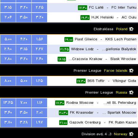
۳.۱۵
۳.۲۰
۲.۲۵
FC Lahti
-
FC Inter Turku
۱۷:۳۰
۲.۰۴
۳.۵۰
۳.۲۰
HJK Helsinki
-
AC Oulu
۱۹:۳۰
Ekstraklasa
Poland
۵.۰۰
۴.۲۰
۱.۵۶
Piast Gliwice
-
KKS Lech Poznan
۱۹:۰۰
۲.۹۰
۳.۱۵
۲.۲۷
Widzew Lodz
-
Jagiellonia Białystok
۲۱:۴۵
۲.۸۰
۳.۲۰
۲.۴۰
MKS Cracovia Krakow
-
Slask Wroclaw
۱۶:۱۵
Premier League
Faroe Islands
۸.۰۰
۵.۰۰
۱.۲۵
B68 Toftir
-
Víkingur Gota
۱۷:۳۰
Premier League
Russia
۱۳.۲۵
۷.۰۰
۱.۱۶
Rodina Moscow
-
FK Zenit St. Petersburg
۱۷:۳۰
۳.۴۰
۳.۵۰
۲.۰۱
FK Krasnodar
-
FK Spartak Moscow
۲۰:۳۰
۳.۷۰
۳.۲۸
۱.۹۷
Gazovik Orenburg
-
FK Rubin Kazan
۲۱:۰۰
3. Division avd. 4
Norway