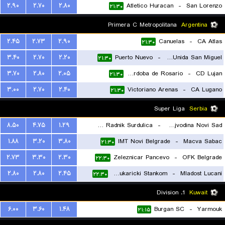
۲.۹۰
۲.۷۰
۲.۸۰
Atletico Huracan
-
San Lorenzo
۲۱:۳۰
Primera C Metropolitana
Argentina
۲.۴۵
۲.۷۳
۲.۹۰
Canuelas
-
CA Atlas
۲۱:۳۰
۳.۴۰
۲.۷۰
۲.۲۰
Puerto Nuevo
-
Juventud Unida San Miguel
۲۱:۳۰
۳.۷۰
۲.۸۰
۲.۰۵
Central Cordoba de Rosario
-
CD Lujan
۲۱:۳۰
۳.۰۰
۲.۷۰
۲.۴۰
Victoriano Arenas
-
CA Lugano
۲۱:۳۰
Super Liga
Serbia
۸.۵۰
۴.۷۵
۱.۲۹
FK Radnik Surdulica
-
FK Vojvodina Novi Sad
۱.۸۸
۳.۲۰
۳.۸۰
IMT Novi Belgrade
-
Macva Sabac
۲۱:۳۰
۲۱:۳۰
۲.۷۳
۳.۳۰
۲.۳۰
Zeleznicar Pancevo
-
OFK Belgrade
۲۲:۳۰
۲.۸۰
۲.۸۰
۲.۴۵
FK Cukaricki Stankom
-
Mladost Lucani
۲۲:۳۰
1. Division
Kuwait
۶.۰۰
۳.۶۰
۱.۴۸
Burgan SC
-
Yarmouk
۲۱:۱۵