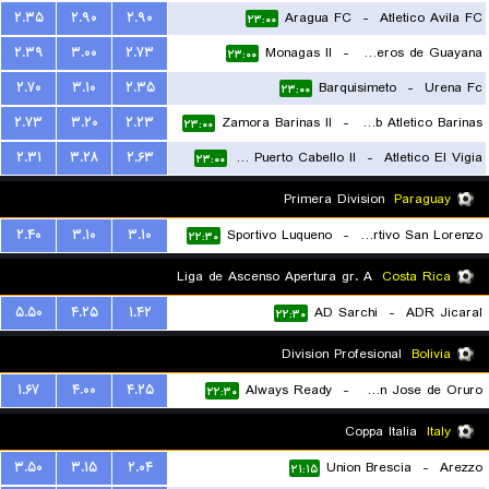
۲.۳۵
۲.۹۰
۲.۹۰
Aragua FC
-
Atletico Avila FC
۲۳:۰۰
۲.۳۹
۳.۰۰
۲.۷۳
Monagas II
-
Mineros de Guayana
۲۳:۰۰
۲.۷۰
۳.۱۰
۲.۳۵
Barquisimeto
-
Urena Fc
۲۳:۰۰
۲.۷۳
۳.۲۰
۲.۲۳
Zamora Barinas II
-
Club Atletico Barinas
۲۳:۰۰
۲.۳۱
۳.۲۸
۲.۶۳
Academia Puerto Cabello II
-
Atletico El Vigia
۲۳:۰۰
Primera Division
Paraguay
۲.۴۰
۳.۱۰
۳.۱۰
Sportivo Luqueno
-
Sportivo San Lorenzo
۲۲:۳۰
Liga de Ascenso Apertura gr. A
Costa Rica
۵.۵۰
۴.۲۵
۱.۴۲
AD Sarchi
-
ADR Jicaral
۲۲:۳۰
Division Profesional
Bolivia
۱.۶۷
۴.۰۰
۴.۲۵
Always Ready
-
GV Club Deportivo San Jose de Oruro
۲۲:۳۰
Coppa Italia
Italy
۳.۵۰
۳.۱۵
۲.۰۴
Union Brescia
-
Arezzo
۲۱:۱۵