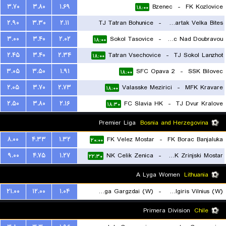
۳.۷۰
۳.۸۰
۱.۶۹
Bzenec
-
FK Kozlovice
۱۸:۰۰
۲.۹۰
۳.۳۰
۲.۱۱
TJ Tatran Bohunice
-
FC Spartak Velka Bites
۳.۰۰
۳.۴۰
۲.۰۲
Sokol Tasovice
-
SK Zdirec Nad Doubravou
۱۸:۰۰
۱۸:۰۰
۲.۴۵
۳.۴۰
۲.۳۴
Tatran Vsechovice
-
TJ Sokol Lanzhot
۱۸:۰۰
۳.۰۵
۳.۵۰
۱.۹۱
SFC Opava 2
-
SSK Bilovec
۱۸:۰۰
۲.۰۵
۳.۷۰
۲.۷۳
Valasske Mezirici
-
MFK Kravare
۱۸:۰۰
۲.۵۰
۳.۸۰
۲.۱۶
FC Slavia HK
-
TJ Dvur Kralove
۱۸:۳۰
Premier Liga
Bosnia and Herzegovina
۸.۰۰
۴.۳۳
۱.۳۲
FK Velez Mostar
-
FK Borac Banjaluka
۲۰:۰۰
۹.۰۰
۴.۷۵
۱.۲۷
NK Celik Zenica
-
HSK Zrinjski Mostar
۲۲:۳۰
A Lyga Women
Lithuania
۲۱.۰۰
۱۲.۰۰
۱.۰۴
FK Banga Gargzdai (W)
-
FK Zalgiris Vilnius (W)
۱۹:۳۰
Primera Division
Chile