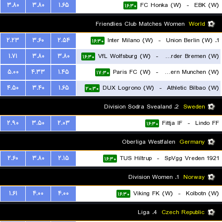
۳.۸۰
۳.۸۰
۱.۶۵
FC Honka (W)
-
EBK (W)
۱۶:۳۰
Friendlies Club Matches Women
World
۲.۲۳
۳.۶۰
۲.۵۴
Inter Milano (W)
-
1. Union Berlin (W)
۱۶:۳۰
۱.۷۱
۳.۸۰
۳.۸۰
VfL Wolfsburg (W)
-
Werder Bremen (W)
۱۶:۳۰
۵.۰۰
۴.۳۳
۱.۴۵
Paris FC (W)
-
FC Bayern Munchen (W)
۱۷:۳۰
۴.۵۰
۳.۴۰
۱.۶۵
DUX Logrono (W)
-
Athletic Bilbao (W)
۲۰:۳۰
2. Division Sodra Svealand
Sweden
۲.۹۰
۳.۵۰
۲.۰۳
Fittja IF
-
Lindo FF
۱۶:۳۰
Oberliga Westfalen
Germany
۲.۶۰
۳.۸۰
۲.۱۵
TUS Hiltrup
-
SpVgg Vreden 1921
۱۶:۳۰
1. Division Women
Norway
۱.۶۱
۴.۰۰
۴.۰۰
Viking FK (W)
-
Kolbotn (W)
۱۶:۳۰
4. Liga
Czech Republic