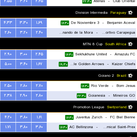
۲.۵۵
۳.۲۰
۲.۴۵
Atenas
-
Club Oriental
۲۲:۳۰
Division Intermedia
Paraguay
۴.۳۳
۳.۳۰
۱.۶۹
3 De Noviembre
-
Benjamin Aceval
۱۶:۳۰
۲.۶۰
۳.۲۰
۲.۴۰
Fernando de la Mora
-
Club Sportivo Carapegua
۱۶:۳۰
MTN 8 Cup
South Africa
۲.۹۰
۳.۰۰
۲.۴۵
Sekhukhune United
-
Amazulu FC
۱۶:۳۰
۵.۰۰
۳.۴۰
۱.۶۷
Lamontville Golden Arrows
-
Kaizer Chiefs
۱۹:۳۰
Goiano 2
Brazil
۲.۵۰
۲.۸۰
۲.۷۰
Rio Verde
-
Bom Jesus
۱۶:۳۰
۲.۳۸
۲.۹۰
۲.۸۰
Goianesia
-
Mineiros GO
۲۲:۳۰
Promotion League
Switzerland
۴.۲۰
۳.۸۰
۱.۶۱
Juventus Zurich
-
FC Biel Bienne
۱۶:۳۰
۱.۷۱
۳.۸۰
۳.۶۰
AC Bellinzona
-
FC Amical Saint-Prex
۱۶:۳۰