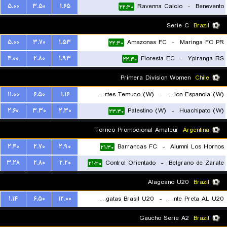
۵.۰۰
۳.۵۰
۱.۶۵
Ravenna Calcio
-
Benevento
۲۲:۳۰
Serie C
Brazil
۵.۰۰
۳.۷۰
۱.۵۳
Amazonas FC
-
Maringa FC PR
۲۲:۳۰
۴.۰۰
۲.۸۰
۱.۹۳
Floresta EC
-
Ypiranga RS
۲۲:۳۰
Primera Division Women
Chile
۱۱.۰۰
۶.۵۰
۱.۱۶
Deportes Temuco (W)
-
Union Espanola (W)
۲.۶۰
۳.۳۰
۲.۳۰
Palestino (W)
-
Huachipato (W)
۲۲:۰۰
۲۳:۳۰
Torneo Promocional Amateur
Argentina
۲.۴۰
۲.۷۰
۲.۹۰
Barrancas FC
-
Alumni Los Hornos
۲۱:۳۰
۳.۲۸
۲.۸۰
۲.۲۰
Control Orientado
-
Belgrano de Zarate
۲۱:۳۰
Alagoano U20
Brazil
۱.۱۴
۶.۵۰
۱۲.۰۰
Clube de Regatas Brasil U20
-
Ponte Preta AL U20
۲۱:۳۰
Gaucho Serie A2
Brazil