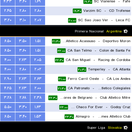
۴.۳۳
۳.۴۰
۱.۶۹
SC Vianense
-
Fafe
۱۹:۳۰
۲.۴۵
۲.۸۰
۲.۸۰
Varzim SC
-
CD Trofense
۱۹:۳۰
۳.۲۰
۳.۱۰
۲.۰۷
SC Sao Joao Ver
-
Leca FC
۲۰:۰۰
Primera Nacional
Argentina
۶.۵۰
۳.۵۰
۱.۵۱
Club Atletico Acassuso
-
Deportivo Moron
۲۱:۳۰
۶.۵۰
۳.۶۰
۱.۵۱
CA San Telmo
-
Colon de Santa Fe
۲۲:۰۰
۴.۰۰
۲.۷۳
۲.۰۵
CA San Miguel
-
Racing de Cordoba
۲۲:۳۰
۴.۰۰
۲.۸۰
۲.۰۲
Temperley
-
CA Atlanta
۲۰:۳۰
۲.۹۰
۲.۷۳
۲.۶۳
Ferro Carril Oeste
-
CA Los Andes
۲۱:۰۰
۴.۲۵
۲.۷۳
۲.۰۰
CA Patronato
-
Club Atletico Colegiales
۲۱:۳۰
۳.۲۸
۲.۶۸
۲.۳۸
CA Defensores de Belgrano
-
Club Atletico Mitre
۲۲:۳۰
۵.۵۰
۳.۳۰
۱.۶۳
CA Chaco For Ever
-
Godoy Cruz
۲۳:۰۰
۶.۵۰
۳.۴۰
۱.۵۳
Almagro
-
Quilmes Atletico Club
۲۳:۳۰
Super Liga
Slovakia