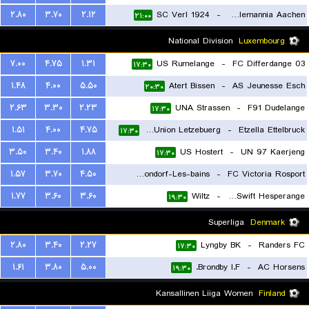
۲.۸۰
۳.۷۰
۲.۱۲
SC Verl 1924
-
TSV Alemannia Aachen
۲۱:۰۰
National Division
Luxembourg
۷.۰۰
۴.۷۵
۱.۳۱
US Rumelange
-
FC Differdange 03
۱۷:۳۰
۱.۴۸
۴.۰۰
۵.۵۰
Atert Bissen
-
AS Jeunesse Esch
۲۰:۳۰
۲.۶۳
۳.۳۰
۲.۲۳
UNA Strassen
-
F91 Dudelange
۱۷:۳۰
۱.۵۱
۴.۰۰
۴.۷۵
Racing FC Union Letzebuerg
-
Etzella Ettelbruck
۱۷:۳۰
۳.۵۰
۳.۴۰
۱.۸۸
US Hostert
-
UN 97 Kaerjeng
۱۷:۳۰
۱.۵۷
۳.۷۰
۴.۵۰
US Mondorf-Les-bains
-
FC Victoria Rosport
۱.۷۷
۳.۶۰
۳.۶۰
Wiltz
-
FC Swift Hesperange
۱۷:۳۰
۱۹:۳۰
Superliga
Denmark
۲.۸۰
۳.۴۰
۲.۲۷
Lyngby BK
-
Randers FC
۱۷:۳۰
۱.۶۱
۳.۸۰
۵.۰۰
Brondby I.F.
-
AC Horsens
۱۹:۳۰
Kansallinen Liiga Women
Finland