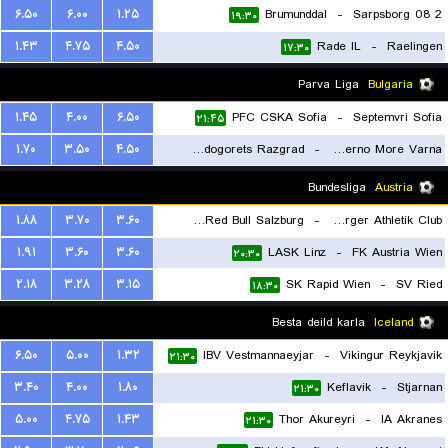
۶.۵۰
۶.۰۰
۱.۲۵
Brumunddal
-
Sarpsborg 08 2
۱۹:۳۰
۱.۴۳
۴.۷۵
۴.۵۰
Rade IL
-
Raelingen
۱۷:۳۰
Parva Liga
Bulgaria
۱.۴۵
۴.۰۰
۶.۵۰
PFC CSKA Sofia
-
Septemvri Sofia
۲۱:۴۵
۱.۷۰
۳.۵۰
۴.۵۰
PFC Ludogorets Razgrad
-
PFC Cherno More Varna
۱۹:۳۰
Bundesliga
Austria
۱.۸۸
۳.۷۰
۳.۶۰
FC Red Bull Salzburg
-
Wolfsberger Athletik Club
۱.۹۱
۳.۶۰
۳.۶۰
LASK Linz
-
FK Austria Wien
۱۸:۳۰
۲۰:۳۰
۲.۱۸
۳.۲۸
۳.۱۵
SK Rapid Wien
-
SV Ried
۱۸:۳۰
Besta deild karla
Iceland
۶.۵۰
۵.۰۰
۱.۳۲
IBV Vestmannaeyjar
-
Vikingur Reykjavik
۲۱:۳۰
۳.۴۰
۴.۰۰
۱.۸۰
Keflavik
-
Stjarnan
۲۱:۳۰
۵.۰۰
۴.۷۵
۱.۴۳
Thor Akureyri
-
IA Akranes
۲۱:۳۰