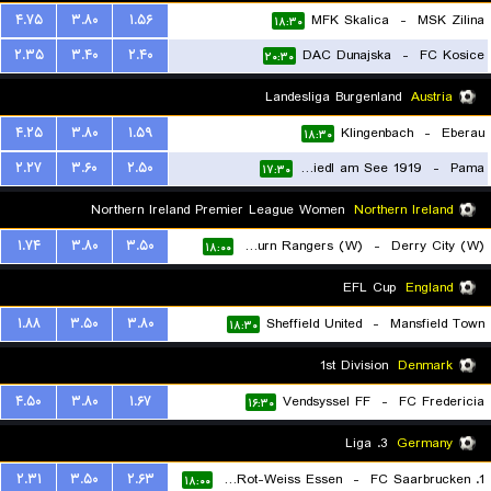
۴.۷۵
۳.۸۰
۱.۵۶
MFK Skalica
-
MSK Zilina
۱۸:۳۰
۲.۳۵
۳.۴۰
۲.۴۰
DAC Dunajska
-
FC Kosice
۲۰:۳۰
Landesliga Burgenland
Austria
۴.۲۵
۳.۸۰
۱.۵۹
Klingenbach
-
Eberau
۱۸:۳۰
۲.۲۷
۳.۶۰
۲.۵۰
SC Neusiedl am See 1919
-
Pama
۱۷:۳۰
Northern Ireland Premier League Women
Northern Ireland
۱.۷۴
۳.۸۰
۳.۵۰
Lisburn Rangers (W)
-
Derry City (W)
۱۸:۰۰
EFL Cup
England
۱.۸۸
۳.۵۰
۳.۸۰
Sheffield United
-
Mansfield Town
۱۸:۳۰
1st Division
Denmark
۴.۵۰
۳.۸۰
۱.۶۷
Vendsyssel FF
-
FC Fredericia
۱۶:۳۰
3. Liga
Germany
۲.۳۱
۳.۵۰
۲.۶۳
SC Rot-Weiss Essen
-
1. FC Saarbrucken
۱۸:۰۰