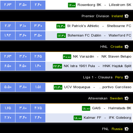
۲.۶۳
۳.۵۰
۲.۴۰
Rosenborg BK
-
Lillestrom SK
۱۶:۰۰
Premier Division
Ireland
۲.۱۲
۳.۱۰
۳.۳۰
St Patrick's Athletic
-
Shelbourne FC
۱۹:۳۰
۱.۹۲
۳.۶۰
۳.۵۰
Bohemian FC Dublin
-
Waterford FC
۱۷:۳۰
HNL
Croatia
۲.۶۳
۳.۲۰
۲.۴۵
NK Varazdin
-
NK Slaven Belupo
۲۰:۰۰
۶.۵۰
۴.۵۰
۱.۴۰
NK Istra 1961 Pula
-
HNK Hajduk Split
۲۲:۳۰
Liga 1 - Clausura
Peru
۵.۵۰
۳.۸۰
۱.۵۱
UCV Moquegua
-
Deportivo Garcilaso
۲۱:۳۰
Allsvenskan
Sweden
۱.۶۵
۳.۸۰
۴.۷۵
GAIS
-
Halmstads BK
۱۸:۰۰
۲.۷۰
۳.۴۰
۲.۴۰
Kalmar FF
-
IFK Goteborg
۱۸:۰۰
FNL
Russia