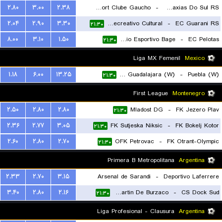
۲.۸۰
۳.۰۰
۲.۳۸
Sport Clube Gaucho
-
APAFUT Caxias Do Sul RS
۲.۰۴
۲.۹۰
۳.۳۰
EC Veranópolis Recreativo Cultural
-
EC Guarani RS
۲۱:۳۰
۲۱:۳۰
۸.۰۰
۳.۱۰
۱.۵۰
Gremio Esportivo Bage
-
EC Pelotas
۲۱:۳۰
Liga MX Femenil
Mexico
۱.۱۸
۶.۰۰
۱۳.۲۵
CD Chivas Guadalajara (W)
-
Puebla (W)
۲۱:۳۰
First League
Montenegro
۲.۵۰
۲.۸۰
۲.۸۰
Mladost DG
-
FK Jezero Plav
۲۱:۳۰
۲.۳۶
۲.۷۷
۳.۰۵
FK Sutjeska Niksic
-
FK Bokelj Kotor
۲۱:۳۰
۲.۶۰
۲.۸۰
۲.۷۰
OFK Petrovac
-
FK Otrant-Olympic
۲۱:۳۰
Primera B Metropolitana
Argentina
۲.۳۳
۲.۷۰
۳.۱۵
Arsenal de Sarandi
-
Deportivo Laferrere
۳.۴۰
۲.۸۰
۲.۱۶
San Martin De Burzaco
-
CS Dock Sud
۲۱:۳۰
۲۱:۳۰
Liga Profesional - Clausura
Argentina