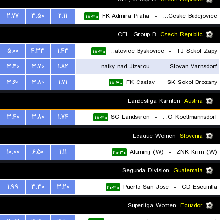
۲.۷۷
۳.۵۰
۲.۱۱
FK Admira Praha
-
Dynamo Ceske Budejovice
۱۸:۳۰
CFL, Group B
Czech Republic
۵.۰۰
۴.۳۳
۱.۴۳
Neratovice Byskovice
-
TJ Sokol Zapy
۱۸:۳۰
۳.۴۰
۳.۷۰
۱.۸۲
SK Benatky nad Jizerou
-
SK Slovan Varnsdorf
۳.۶۰
۳.۸۰
۱.۷۱
FK Caslav
-
SK Sokol Brozany
۱۸:۳۰
۱۸:۳۰
Landesliga Karnten
Austria
۳.۴۰
۳.۸۰
۱.۷۴
SC Landskron
-
ASKO Koettmannsdorf
۱۸:۳۰
League Women
Slovenia
۱۰.۰۰
۶.۵۰
۱.۱۱
Aluminij (W)
-
ZNK Krim (W)
۲۰:۳۰
Segunda Division
Guatemala
۱.۹۹
۳.۳۰
۳.۲۰
Puerto San Jose
-
CD Escuintla
۲۰:۳۰
Superliga Women
Ecuador