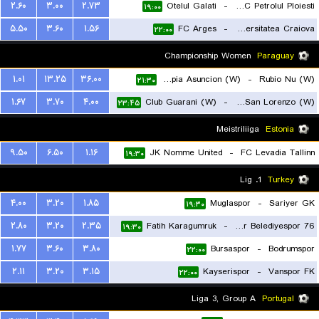
۲.۶۰
۳.۰۰
۲.۷۳
Otelul Galati
-
SC FC Petrolul Ploiesti
۱۹:۰۰
۵.۵۰
۳.۶۰
۱.۵۶
FC Arges
-
Universitatea Craiova
۲۲:۰۰
Championship Women
Paraguay
۱.۰۱
۱۳.۲۵
۳۶.۰۰
Olimpia Asuncion (W)
-
Rubio Nu (W)
۲۱:۳۰
۱.۶۷
۳.۷۰
۴.۰۰
Club Guarani (W)
-
Sportivo San Lorenzo (W)
۲۳:۴۵
Meistriliiga
Estonia
۹.۵۰
۶.۵۰
۱.۱۶
JK Nomme United
-
FC Levadia Tallinn
۱۹:۳۰
1. Lig
Turkey
۴.۰۰
۳.۲۰
۱.۸۵
Muglaspor
-
Sariyer GK
۱۹:۳۰
۲.۸۰
۳.۲۰
۲.۳۵
Fatih Karagumruk
-
76 Igdir Belediyespor
۱۹:۳۰
۱.۷۷
۳.۶۰
۳.۸۰
Bursaspor
-
Bodrumspor
۲۲:۰۰
۲.۱۱
۳.۲۰
۳.۱۵
Kayserispor
-
Vanspor FK
۲۲:۰۰
Liga 3, Group A
Portugal