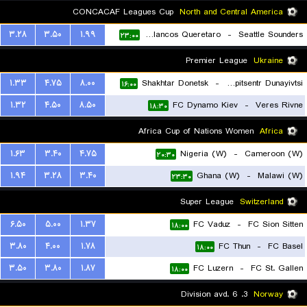
CONCACAF Leagues Cup
North and Central America
۳.۲۸
۳.۵۰
۱.۹۹
Gallos Blancos Queretaro
-
Seattle Sounders
۲۳:۰۰
Premier League
Ukraine
۱.۳۳
۴.۷۵
۸.۰۰
Shakhtar Donetsk
-
FC Epitsentr Dunayivtsi
۱۶:۰۰
۱.۳۲
۴.۵۰
۸.۵۰
FC Dynamo Kiev
-
Veres Rivne
۱۸:۳۰
Africa Cup of Nations Women
Africa
۱.۶۳
۳.۴۰
۴.۷۵
Nigeria (W)
-
Cameroon (W)
۲۰:۳۰
۱.۹۴
۳.۲۸
۳.۴۰
Ghana (W)
-
Malawi (W)
۲۳:۳۰
Super League
Switzerland
۶.۵۰
۵.۰۰
۱.۳۷
FC Vaduz
-
FC Sion Sitten
۱۸:۰۰
۳.۸۰
۴.۰۰
۱.۷۸
FC Thun
-
FC Basel
۱۸:۰۰
۳.۵۰
۳.۸۰
۱.۸۷
FC Luzern
-
FC St. Gallen
۱۸:۰۰
3. Division avd. 6
Norway