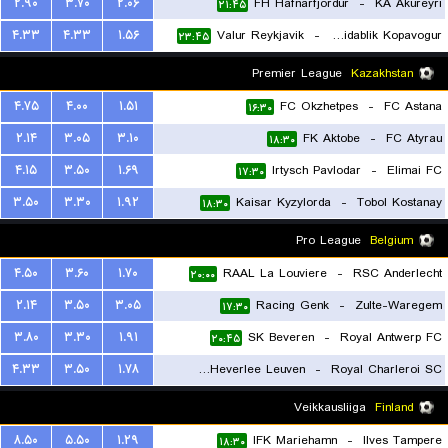
۲.۹۰
۳.۷۰
۲.۰۶
FH Hafnarfjordur
-
KA Akureyri
۲۱:۴۵
۴.۳۳
۴.۳۳
۱.۵۶
Valur Reykjavik
-
Breidablik Kopavogur
۲۳:۴۵
Premier League
Kazakhstan
۴.۷۵
۴.۰۰
۱.۵۱
FC Okzhetpes
-
FC Astana
۱۶:۳۰
۲.۱۴
۳.۰۵
۳.۱۰
FK Aktobe
-
FC Atyrau
۱۸:۳۰
۴.۱۵
۳.۵۰
۱.۶۹
Irtysch Pavlodar
-
Elimai FC
۱۷:۳۰
۳.۵۰
۳.۳۰
۱.۹۲
Kaisar Kyzylorda
-
Tobol Kostanay
۱۸:۳۰
Pro League
Belgium
۴.۵۰
۳.۶۰
۱.۷۰
RAAL La Louviere
-
RSC Anderlecht
۲۰:۰۰
۲.۱۴
۳.۵۰
۳.۰۵
Racing Genk
-
Zulte-Waregem
۱۷:۳۰
۳.۸۰
۳.۳۰
۱.۹۱
SK Beveren
-
Royal Antwerp FC
۲۰:۴۵
۴.۳۳
۳.۵۰
۱.۷۸
Oud-Heverlee Leuven
-
Royal Charleroi SC
۱۷:۳۰
Veikkausliiga
Finland
۸.۵۰
۵.۵۰
۱.۲۹
IFK Mariehamn
-
Ilves Tampere
۱۸:۳۰