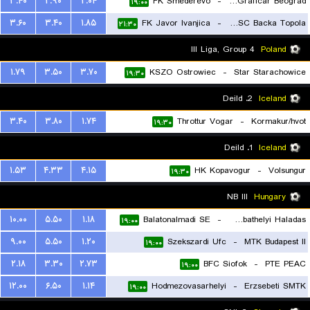
۳.۴۰
۲.۹۰
۲.۰۴
FK Smederevo
-
FK Graficar Beograd
۱۹:۰۰
۳.۶۰
۳.۴۰
۱.۸۵
FK Javor Ivanjica
-
FK TSC Backa Topola
۲۱:۳۰
III Liga, Group 4
Poland
۱.۷۹
۳.۵۰
۳.۷۰
KSZO Ostrowiec
-
Star Starachowice
۱۹:۳۰
2. Deild
Iceland
۳.۴۰
۳.۸۰
۱.۷۴
Throttur Vogar
-
Kormakur/hvot
۱۹:۳۰
1. Deild
Iceland
۱.۵۳
۴.۳۳
۴.۱۵
HK Kopavogur
-
Volsungur
۱۹:۳۰
NB III
Hungary
۱۰.۰۰
۵.۵۰
۱.۱۸
Balatonalmadi SE
-
Szombathelyi Haladas
۱۹:۰۰
۹.۰۰
۵.۵۰
۱.۲۰
Szekszardi Ufc
-
MTK Budapest II
۱۹:۰۰
۲.۱۸
۳.۳۰
۲.۷۳
BFC Siofok
-
PTE PEAC
۱۹:۰۰
۱۲.۰۰
۶.۵۰
۱.۱۴
Hodmezovasarhelyi
-
Erzsebeti SMTK
۱۹:۰۰