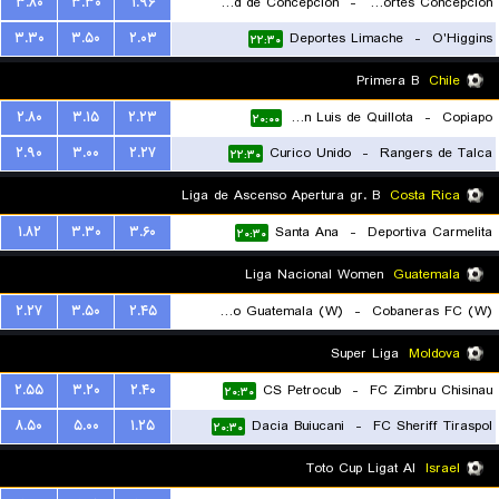
۳.۸۰
۳.۳۰
۱.۹۶
C.D. Universidad de Concepcion
-
Deportes Concepcion
۳.۳۰
۳.۵۰
۲.۰۳
Deportes Limache
-
O'Higgins
۲۰:۰۰
۲۲:۳۰
Primera B
Chile
۲.۸۰
۳.۱۵
۲.۲۳
San Luis de Quillota
-
Copiapo
۲۰:۰۰
۲.۹۰
۳.۰۰
۲.۲۷
Curico Unido
-
Rangers de Talca
۲۲:۳۰
Liga de Ascenso Apertura gr. B
Costa Rica
۱.۸۲
۳.۳۰
۳.۶۰
Santa Ana
-
Deportiva Carmelita
۲۰:۳۰
Liga Nacional Women
Guatemala
۲.۲۷
۳.۵۰
۲.۴۵
Deportivo Guatemala (W)
-
Cobaneras FC (W)
۲۰:۰۰
Super Liga
Moldova
۲.۵۵
۳.۲۰
۲.۴۰
CS Petrocub
-
FC Zimbru Chisinau
۲۰:۳۰
۸.۵۰
۵.۰۰
۱.۲۵
Dacia Buiucani
-
FC Sheriff Tiraspol
۲۰:۳۰
Toto Cup Ligat Al
Israel