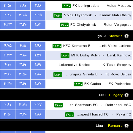
۳.۵۰
۲.۸۰
۲.۱۸
FK Leningradets
-
Veles Moscow
۱۹:۳۰
۲.۸۰
۳.۰۵
۲.۴۵
Volga Ulyanovsk
-
Kamaz Nab Chelny
۱۷:۳۰
۴.۳۳
۳.۲۰
۱.۸۲
FC Chelyabinsk
-
Rotor Volgograd
۱۹:۰۰
3. Liga
Slovakia
۴.۷۵
۴.۱۵
۱.۴۸
KFC Komarno B
-
TJ Druzstevnik Velke Ludince
۱۸:۳۰
۴.۳۳
۳.۸۰
۱.۵۷
MFK Dolny Kubin
-
Banik Kalinovo
۱۸:۳۰
۴.۰۰
۳.۶۰
۱.۶۹
Lokomotiva Kosice
-
MSK Tesla Stropkov
۳.۶۰
۳.۵۰
۱.۸۰
FK Dac 1904 Dunajska Streda B
-
TJ Kovo Belusa
۱۸:۳۰
۱۸:۳۰
۳.۳۰
۳.۶۰
۱.۸۷
FK Cadca
-
FK Podkonice
۱۸:۳۰
NB I
Hungary
۲.۸۰
۳.۳۰
۲.۲۷
Nyiregyhaza Spartacus FC
-
Debreceni VSC
۱۹:۰۰
۳.۵۰
۳.۷۰
۱.۸۸
Budapest Honved FC
-
Paksi FC
۱۷:۰۰
Liga I
Romania