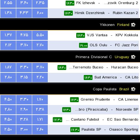
۲.۵۵
۳.۴۰
۲.۳۵
FK Izhevsk
-
Gazovik Orenburg 2
۱۶:۳۰
۱.۳۸
۴.۳۳
۶.۰۰
Himik Dzerzhinsk
-
Rubin Kazan 2
۱۶:۳۰
Ykkonen
Finland
۱.۳۷
۴.۷۵
۵.۵۰
VJS Vantaa
-
KPV Kokkola
۱۶:۳۰
۲.۱۲
۳.۷۰
۲.۷۰
OLS Oulu
-
FC Jazz Pori
۱۹:۰۰
Primera Divisional C
Uruguay
۱.۸۷
۳.۳۰
۳.۷۰
CA Terremoto Buceo
-
Huracan Buceo
۱۶:۳۰
۲.۸۰
۳.۱۵
۲.۲۰
Sud America
-
CA Lito
۱۶:۳۰
Copa Paulista
Brazil
۴.۵۰
۳.۳۰
۱.۷۰
Gremio Prudente
-
CA Linense
۱۶:۳۰
۲.۸۰
۲.۹۰
۲.۳۸
EC XV de Novembro (Piracicaba)
-
Noroeste SP
۱۶:۳۰
۴.۵۰
۳.۲۸
۱.۷۱
Sao Caetano Futebol
-
EC Sao Bernardo
۱۷:۳۰
۲.۵۰
۳.۰۰
۲.۶۰
Paulista SP
-
Osasco Sporting
۱۷:۳۰