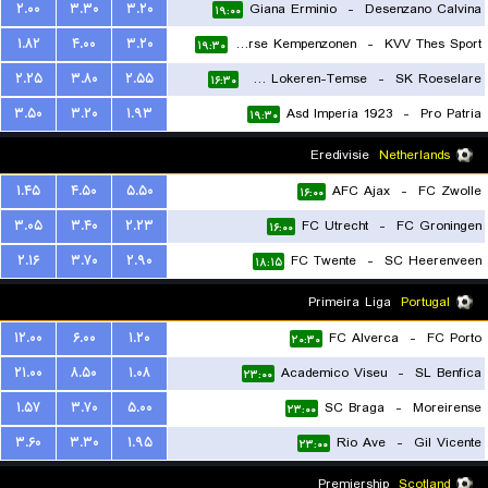
۲.۰۰
۳.۳۰
۳.۲۰
Giana Erminio
-
Desenzano Calvina
۱۹:۰۰
۱.۸۲
۴.۰۰
۳.۲۰
Lierse Kempenzonen
-
KVV Thes Sport
۱۹:۳۰
۲.۲۵
۳.۸۰
۲.۵۵
KSC Lokeren-Temse
-
SK Roeselare
۱۶:۳۰
۳.۵۰
۳.۲۰
۱.۹۳
Asd Imperia 1923
-
Pro Patria
۱۹:۳۰
Eredivisie
Netherlands
۱.۴۵
۴.۵۰
۵.۵۰
AFC Ajax
-
FC Zwolle
۱۶:۰۰
۳.۰۵
۳.۴۰
۲.۲۳
FC Utrecht
-
FC Groningen
۱۶:۰۰
۲.۱۶
۳.۷۰
۲.۹۰
FC Twente
-
SC Heerenveen
۱۸:۱۵
Primeira Liga
Portugal
۱۲.۰۰
۶.۰۰
۱.۲۰
FC Alverca
-
FC Porto
۲۰:۳۰
۲۱.۰۰
۸.۵۰
۱.۰۸
Academico Viseu
-
SL Benfica
۲۳:۰۰
۱.۵۷
۳.۷۰
۵.۰۰
SC Braga
-
Moreirense
۲۳:۰۰
۳.۶۰
۳.۳۰
۱.۹۵
Rio Ave
-
Gil Vicente
۲۳:۰۰
Premiership
Scotland