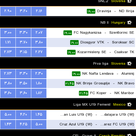
2.SNL
Slovenia
۲.۹۰
۳.۲۰
۲.۱۶
Dravinja
-
ND Ilirija
۱۹:۰۰
NB II
Hungary
۳.۰۰
۳.۳۰
۲.۰۷
FC Nagykanizsa
-
Szentlorinc SE
۱۹:۰۰
۱.۷۱
۳.۷۰
۳.۸۰
Diosgyor VTK
-
Soroksar SC
۱۹:۰۰
۲.۷۳
۳.۱۵
۲.۲۷
Kozarmisleny SE
-
Csakvar TK
۱۹:۰۰
Prva liga
Slovenia
۲.۷۳
۳.۳۰
۲.۳۰
NK Nafta Lendava
-
Aluminij
۱۹:۰۰
۳.۸۰
۳.۵۰
۱.۸۰
NK Brinje Grosuplje
-
NK Bravo
۲۱:۴۵
۳.۶۰
۳.۶۰
۱.۸۲
FC Koper
-
NK Maribor
۲۱:۴۵
Liga MX U19 Femenil
Mexico
۵.۰۰
۴.۲۰
۱.۴۵
Atletico San Luis U19 (W)
-
Atlas Guadalajara U19 (W)
۱.۴۳
۴.۲۵
۵.۰۰
Cruz Azul U19 (W)
-
Juarez FC U19 (W)
۱۸:۳۰
۱۸:۳۰
CFL, Group A
Czech Republic