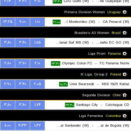
۲.۰۳
۳.۳۰
۳.۱۰
LDU Quito (W)
-
Barcelona Guayaquil (W)
۲۳:۳۰
Primera Division Women
Uruguay
۱۳.۲۵
۷.۰۰
۱.۱۰
Liverpool Montevideo (W)
-
CA Penarol (W)
۲۱:۰۰
Brasileiro A3 Women
Brazil
۳.۶۰
۳.۴۰
۱.۸۵
FC Pantanal Saf MS (W)
-
Planalto EC GO (W)
۲۲:۳۰
Liga Prom
Panama
۲.۸۰
۳.۷۰
۲.۱۰
Olympic Colon FC
-
FC Panama Norte
۲۳:۳۰
III Liga, Group 2
Poland
۲.۹۰
۳.۴۰
۲.۰۵
Unia Swarzedz
-
KKS 1925 Kalisz
۱۸:۳۰
Segunda Division
Chile
۳.۸۰
۳.۶۰
۱.۷۴
Santiago City
-
Colchagua CD
۲۳:۳۰
Liga Femenina
Colombia
۸.۰۰
۴.۳۳
۱.۳۲
CD Real Santander (W)
-
Internacional de Bogota (W)