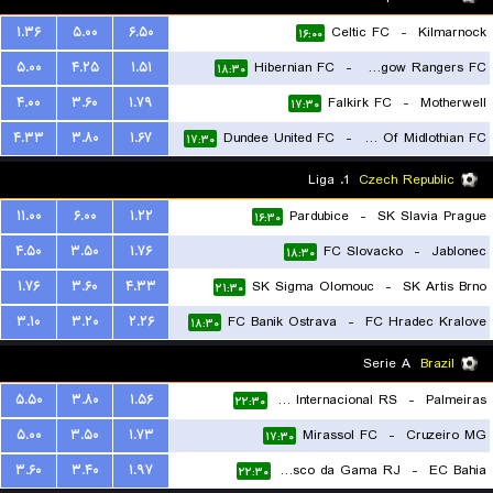
۱.۳۶
۵.۰۰
۶.۵۰
Celtic FC
-
Kilmarnock
۱۶:۰۰
۵.۰۰
۴.۲۵
۱.۵۱
Hibernian FC
-
Glasgow Rangers FC
۱۸:۳۰
۴.۰۰
۳.۶۰
۱.۷۹
Falkirk FC
-
Motherwell
۱۷:۳۰
۴.۳۳
۳.۸۰
۱.۶۷
Dundee United FC
-
Hearts Of Midlothian FC
۱۷:۳۰
1. Liga
Czech Republic
۱۱.۰۰
۶.۰۰
۱.۲۲
Pardubice
-
SK Slavia Prague
۱۶:۳۰
۴.۵۰
۳.۵۰
۱.۷۶
FC Slovacko
-
Jablonec
۱۸:۳۰
۱.۷۶
۳.۶۰
۴.۳۳
SK Sigma Olomouc
-
SK Artis Brno
۲۱:۳۰
۳.۱۰
۳.۲۰
۲.۲۶
FC Banik Ostrava
-
FC Hradec Kralove
۱۸:۳۰
Serie A
Brazil
۵.۵۰
۳.۸۰
۱.۵۶
SC Internacional RS
-
Palmeiras
۲۲:۳۰
۵.۰۰
۳.۵۰
۱.۷۳
Mirassol FC
-
Cruzeiro MG
۱۷:۳۰
۳.۶۰
۳.۴۰
۱.۹۷
Vasco da Gama RJ
-
EC Bahia
۲۲:۳۰