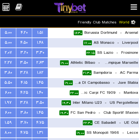
Friendly Club Matches
World
۵.۰۰
۴.۲۰
۱.۵۱
Borussia Dortmund
-
Arsenal
۱۶:۳۰
۵.۰۰
۴.۵۰
۱.۴۸
AS Monaco
-
Liverpool
۱۷:۰۰
۲.۰۷
۳.۲۰
۳.۳۰
SS Lazio
-
Frosinone
۲۲:۱۵
۲.۲۷
۳.۵۰
۲.۶۳
Athletic Bilbao
-
Olympique Marseille
۱۹:۰۰
۳.۸۰
۳.۲۸
۱.۸۲
Sampdoria
-
AC Parma
۲۱:۳۰
۵.۵۰
۴.۱۵
۱.۴۵
Citta DI Campobasso
-
Juve Stabia
۱۹:۰۰
۶.۰۰
۴.۲۵
۱.۴۰
Athletic Carpi FC 1909
-
Mantova
۲۲:۰۰
۱.۹۷
۳.۲۸
۳.۵۰
Inter Milano U23
-
US Pergolettese
۱۹:۳۰
۶.۰۰
۳.۸۰
۱.۴۵
FC San Pedro
-
Club Sportif Sfaxien
۱۹:۳۰
۱.۵۹
۳.۷۰
۴.۷۵
CE Sabadell
-
UE Olot
۲۲:۳۰
۸.۰۰
۴.۷۵
۱.۳۱
SS Monopoli 1966
-
Lecce
۱۹:۰۰