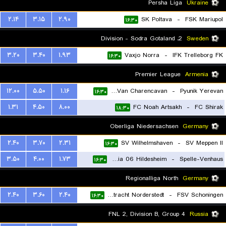
Persha Liga
Ukraine
۲.۱۴
۳.۱۵
۲.۹۰
SK Poltava
-
FSK Mariupol
۱۶:۳۰
2. Division - Sodra Gotaland
Sweden
۳.۲۰
۳.۴۰
۱.۹۳
Vaxjo Norra
-
IFK Trelleborg FK
۱۶:۳۰
Premier League
Armenia
۱۲.۰۰
۵.۵۰
۱.۱۶
FC Van Charencavan
-
Pyunik Yerevan
۱۶:۳۰
۱.۳۱
۴.۵۰
۸.۰۰
FC Noah Artsakh
-
FC Shirak
۱۸:۳۰
Oberliga Niedersachsen
Germany
۲.۴۰
۳.۷۰
۲.۳۱
SV Wilhelmshaven
-
SV Meppen II
۱۶:۳۰
۳.۵۰
۴.۰۰
۱.۷۳
VfV Borussia 06 Hildesheim
-
Spelle-Venhaus
۱۶:۳۰
Regionalliga North
Germany
۲.۴۰
۳.۶۰
۲.۴۰
Eintracht Norderstedt
-
FSV Schoningen
۱۶:۳۰
FNL 2, Division B, Group 4
Russia