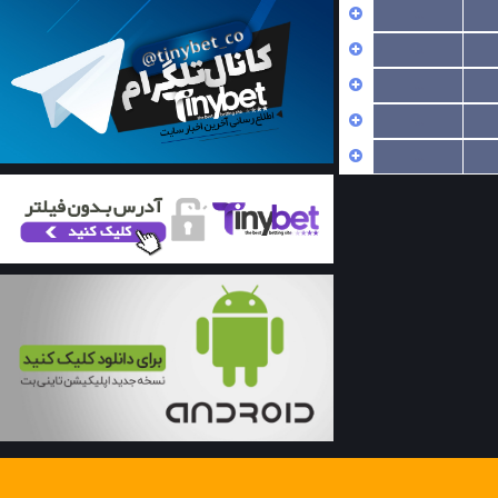
...
...
...
...
...