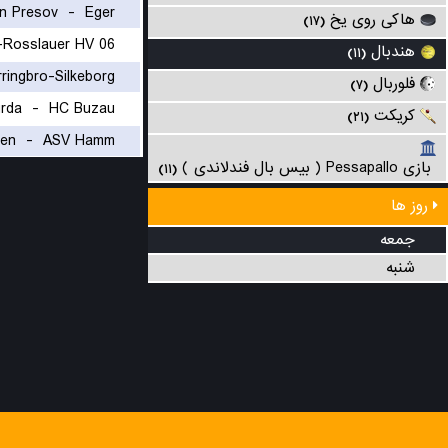
n Presov
-
Eger
هاکی روی یخ
(۱۷)
Rosslauer HV 06
هندبال
(۱۱)
rringbro-Silkeborg
فلوربال
(۷)
urda
-
HC Buzau
کریکت
(۲۱)
en
-
ASV Hamm
بازی Pessapallo ( بیس بال فندلاندی )
(۱۱)
روز ها
جمعه
شنبه