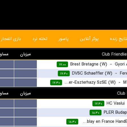
تایج زنده
پوکر آنلاین
پاسور
تخته نرد
بازی انفجار
میزبان
مساو
Brest Bretagne (W)
-
Gyori
...
...
۱۷:۰۰
DVSC Schaeffler (W)
-
Fer
...
...
۱۷:۳۰
Eger-Eszterhazy SzSE (W)
-
M
...
...
۱۷:۳۰
میزبان
مساو
HC Vaslui
...
...
۱۷:۳۰
PLER Budap
...
...
۱۸:۳۰
Tremblay en France HandBall
...
...
۱۸:۳۰