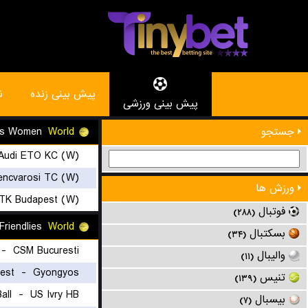
پیش بینی زنده
ن
پیش بینی ورزشی
Club Friendlies Women
World
جستجو
 Audi ETO KC (W)
encvarosi TC (W)
ورزش ها
TK Budapest (W)
فوتبال
(۲۸۸)
Club Friendlies
World
بسکتبال
(۳۴)
-
CSM Bucuresti
والیبال
(۱۱)
est
-
Gyongyos
تنیس
(۱۳۹)
-
US Ivry HB
بیسبال
(۷)