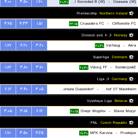
۴.۰۰
۳.۵۰
۱.۷۰
Real Sociedad B (W)
-
Osasuna (W)
۲۰:۳۰
Premiership
Northern Ireland
۴.۷۵
۴.۳۳
۱.۵۱
Crusaders FC
-
Cliftonville FC
۲۲:۱۵
3. Division avd. 4
Norway
۱.۷۷
۴.۲۰
۳.۲۰
Varhaug
-
Akra
۲۰:۳۰
Superliga
Denmark
۱.۸۲
۳.۸۰
۳.۷۰
Viborg FF
-
SonderjyskE
۲۰:۳۰
3. Liga
Germany
۲.۱۲
۳.۴۰
۳.۰۵
TSV Fortuna Dusseldorf
-
SV Waldhof 07 Mannheim
۲۰:۳۰
Vysshaya Liga
Belarus
۳.۰۵
۳.۱۵
۲.۱۲
Dnepr Mogilev
-
Slavia Mozyr
۲۰:۱۵
FNL
Czech Republic
۱.۷۰
۳.۵۰
۴.۲۵
MFK Karvina
-
Prostejov
۱۹:۳۰