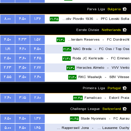
Parva Liga
Bulgaria
۸.۰۰
۴.۵۰
۱.۳۶
PFC Lokomotiv Plovdiv 1936
-
PFC Levski Sofia
۲۱:۴۵
Eerste Divisie
Netherlands
۴.۵۰
۴.۳۳
۱.۵۷
Ajax Amsterdam Reserves
-
FC Dordrecht
۲۱:۳۰
۱.۶۱
۴.۲۰
۴.۵۰
NAC Breda
-
FC Oss / Top Oss
۲۱:۳۰
۲.۵۰
۳.۶۰
۲.۴۵
Roda JC Kerkrade
-
FC Emmen
۲۱:۳۰
۲.۲۳
۳.۵۰
۲.۷۷
Heracles Almelo
-
VVV Venlo
۲۱:۳۰
۲.۵۵
۳.۵۰
۲.۴۰
RKC Waalwijk
-
SBV Vitesse
۲۱:۳۰
Primeira Liga
Portugal
۲.۴۰
۳.۱۵
۲.۸۰
Famalicao
-
Estoril Praia
۲۲:۴۵
Challenge League
Switzerland
۶.۵۰
۴.۵۰
۱.۳۶
Stade Nyonnais
-
FC Aarau
۲۱:۴۵
۵.۰۰
۴.۵۰
۱.۴۵
FC Rapperswil Jona
-
FC Stade Lausanne Ouchy