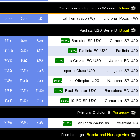
Campeonato Integracion Women
Bolivia
۱۰.۰۰
۶.۰۰
۱.۱۶
Real Tomayapo (W)
-
Nacional Potosi (W)
۲۱:۳۰
Paulista U20 Serie B
Brazil
۱.۲۰
۵.۰۰
۹.۰۰
Barretos SP U20
-
Olimpia SP U20
۲۱:۳۰
۱۳.۲۵
۵.۵۰
۱.۱۳
Paulinia FC U20
-
Paulista U20
۲۱:۳۰
۴.۷۵
۴.۱۵
۱.۴۸
Uniao Mogi das Cruzes FC U20
-
Jacarei FC U20
۲۱:۳۰
۳.۱۵
۳.۲۰
۲.۰۸
Sao Jose Esporte Clube U20
-
Guaratingueta SP U20
۳.۶۰
۳.۰۵
۲.۰۰
Centro Olimpico U20
-
Nacional SP U20
۲۱:۳۰
۲۱:۳۰
۱.۹۶
۳.۲۰
۳.۵۰
Real Soccer U20
-
Barcelona EC U20
۲۱:۳۰
۲.۰۲
۳.۵۰
۳.۱۰
I9 FC SP U20
-
Comercial SP U20
۲۱:۳۰
Primera Division B
Paraguay
۲.۴۵
۳.۲۰
۲.۴۰
River Plate Asuncion
-
Atlantida SC
۲۱:۳۰
Premier Liga
Bosnia and Herzegovina