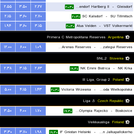
۲.۵۵
۳.۵۰
۲.۲۷
FSC Eggendorf Hartberg II
-
Gleisdorf
۲۰:۳۰
۲.۱۵
۳.۶۰
۲.۷۰
SC Kalsdorf
-
SU Tillmitsch
۲۰:۳۰
۱.۹۴
۳.۶۰
۳.۱۵
Atus Velden
-
VST Volkermarkt
۲۰:۳۰
Primera C Metropolitana Reserves
Argentina
۱۲.۰۰
۶.۰۰
۱.۰۹
Victoriano Arenas Reserves
-
Berazategui Reserves
۲۰:۳۰
2.SNL
Slovenia
۲.۳۸
۳.۱۵
۲.۶۳
NK Emmi Bistrica
-
NK Krka
۱۹:۳۰
III Liga, Group 2
Poland
۵.۰۰
۴.۱۵
۱.۴۳
Victoria Wrzesnia
-
Polonia Sroda Wielkopolska
۲۰:۳۰
5. Liga
Czech Republic
۳.۵۰
۴.۰۰
۱.۷۰
SK Olympia Rajecko
-
Boskovice
۱۹:۳۰
Veikkausliiga
Finland
۳.۳۰
۳.۷۰
۱.۹۸
IF Gnistan Helsinki
-
Seinajoen Jalkapallokerho
۱۹:۳۰