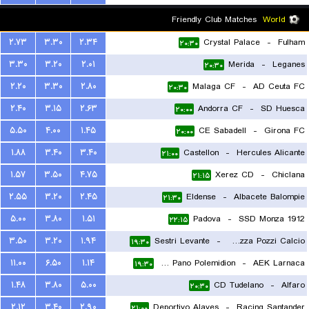
Friendly Club Matches
World
۲.۷۳
۳.۳۰
۲.۳۴
Crystal Palace
-
Fulham
۲۰:۳۰
۳.۳۰
۳.۲۰
۲.۰۱
Merida
-
Leganes
۲۰:۳۰
۲.۲۰
۳.۳۰
۲.۸۰
Malaga CF
-
AD Ceuta FC
۲۰:۳۰
۲.۴۰
۳.۱۵
۲.۶۳
Andorra CF
-
SD Huesca
۲۰:۰۰
۵.۵۰
۴.۰۰
۱.۴۵
CE Sabadell
-
Girona FC
۲۰:۰۰
۱.۸۸
۳.۴۰
۳.۴۰
Castellon
-
Hercules Alicante
۲۱:۰۰
۱.۵۷
۳.۵۰
۴.۷۵
Xerez CD
-
Chiclana
۲۱:۱۵
۲.۵۵
۳.۲۰
۲.۴۵
Eldense
-
Albacete Balompie
۲۱:۳۰
۵.۰۰
۳.۸۰
۱.۵۱
Padova
-
SSD Monza 1912
۲۲:۱۵
۳.۵۰
۳.۲۰
۱.۹۴
Sestri Levante
-
ASD Seravezza Pozzi Calcio
۱۹:۳۰
۱۱.۰۰
۶.۵۰
۱.۱۴
Karmiotissa Pano Polemidion
-
AEK Larnaca
۱۹:۳۰
۱.۴۸
۳.۸۰
۵.۰۰
CD Tudelano
-
Alfaro
۲۰:۳۰
۲.۱۲
۳.۴۰
۲.۹۰
Deportivo Alaves
-
Racing Santander
۲۱:۰۰