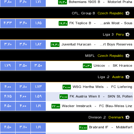
۳.۸۰
۳.۶۰
۱.۷۱
Bohemians 1905 B
-
Motorlet Praha
۱۹:۳۰
CFL, Group B
Czech Republic
۴.۳۳
۳.۴۰
۱.۶۵
FK Teplice B
-
FK Banik Most - Sous
۱۹:۳۰
Liga 3
Peru
۳.۷۰
۳.۴۰
۱.۸۲
Juventud Huracan
-
Sport Boys Reserves
۱۹:۳۰
MSFL
Czech Republic
۱.۷۹
۳.۵۰
۳.۵۰
Unicov
-
SK Hranice
۲۰:۳۰
2. Liga
Austria
۴.۰۰
۳.۸۰
۱.۷۳
WSG Hertha Wels
-
FC Liefering
۲۰:۰۰
۴.۷۵
۴.۰۰
۱.۵۹
FK Austria Wien II
-
SKN St. Polten
۲۰:۰۰
۴.۵۰
۴.۰۰
۱.۶۱
Wacker Innsbruck
-
FC Blau-Weiss Linz
۲۲:۰۰
2. Division
Denmark
۴.۵۰
۳.۷۰
۱.۶۱
Brabrand IF
-
Middelfart
۲۰:۰۰