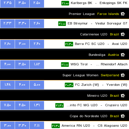
۲.۳۵
۳.۵۰
۲.۵۰
Karlbergs BK
-
Enkopings SK FK
۲۱:۰۰
Premier League
Faroe Islands
۲.۳۳
۳.۳۰
۲.۶۰
EB Streymur
-
07 Vestur Sorvagur
۲۱:۰۰
Catarinense U20
Brazil
۲.۶۰
۳.۰۰
۲.۴۰
Barra FC SC U20
-
Avai U20
۲۱:۳۰
Bundesliga
Austria
۴.۰۰
۳.۵۰
۱.۸۲
WSG Tirol
-
SC Rheindorf Altach
۲۱:۰۰
Super League Women
Switzerland
۱.۴۸
۴.۰۰
۵.۰۰
FC Zurich (W)
-
Yverdon (W)
۲۰:۳۰
Mineiro U20
Brazil
۷.۵۰
۴.۵۰
۱.۳۱
Itabirito FC MG U20
-
Cruzeiro U20
۲۱:۳۰
Copa do Nordeste U20
Brazil
۳.۰۰
۳.۳۰
۲.۱۱
America RN U20
-
CS Alagoano U20
۲۱:۳۰