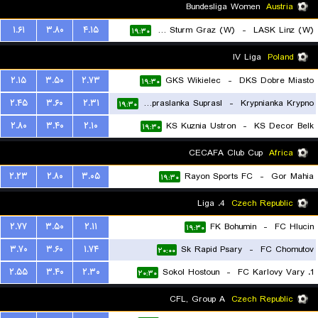
۱۹:۳۰
Bundesliga Women
Austria
۱.۶۱
۳.۸۰
۴.۱۵
SK Sturm Graz (W)
-
LASK Linz (W)
۱۹:۳۰
IV Liga
Poland
۲.۱۵
۳.۵۰
۲.۷۳
GKS Wikielec
-
DKS Dobre Miasto
۱۹:۳۰
۲.۴۵
۳.۶۰
۲.۳۱
Supraslanka Suprasl
-
Krypnianka Krypno
۱۹:۳۰
۲.۸۰
۳.۴۰
۲.۱۰
KS Kuznia Ustron
-
KS Decor Belk
۱۹:۳۰
CECAFA Club Cup
Africa
۲.۲۳
۲.۸۰
۳.۰۵
Rayon Sports FC
-
Gor Mahia
۱۹:۳۰
4. Liga
Czech Republic
۲.۷۷
۳.۵۰
۲.۱۱
FK Bohumin
-
FC Hlucin
۱۹:۳۰
۳.۷۰
۳.۶۰
۱.۷۴
Sk Rapid Psary
-
FC Chomutov
۲۰:۰۰
۲.۵۵
۳.۴۰
۲.۳۰
Sokol Hostoun
-
1. FC Karlovy Vary
۲۰:۳۰
CFL, Group A
Czech Republic