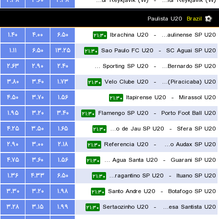
۲.۳۸
۳.۶۰
۲.۳۸
Vikingur Reykjavik (W)
-
Valur Reykjavik (W)
۲۲:۴۵
Paulista U20
Brazil
۱.۴۰
۴.۰۰
۶.۵۰
Ibrachina U20
-
SC Paulinense SP U20
۲۱:۳۰
۱.۱۱
۶.۵۰
۱۳.۲۵
Sao Paulo FC U20
-
SC Aguai SP U20
۲۱:۳۰
۲.۶۳
۲.۹۰
۲.۴۰
Osasco Sporting SP U20
-
Sao Bernardo SP U20
۳.۸۰
۳.۴۰
۱.۷۳
Velo Clube U20
-
XV de Novembro (Piracicaba) U20
۲۱:۳۰
۲۱:۳۰
۴.۵۰
۳.۷۰
۱.۵۶
Itapirense U20
-
Mirassol U20
۲۱:۳۰
۱.۹۵
۳.۲۰
۳.۴۰
Flamengo SP U20
-
Porto Foot Ball U20
۲۱:۳۰
۴.۲۵
۳.۵۰
۱.۶۵
EC XV de Novembro de Jau SP U20
-
Sfera SP U20
۲۱:۳۰
۲.۹۰
۳.۰۰
۲.۱۸
Referencia U20
-
Gremio Osasco Audax SP U20
۲۱:۳۰
۴.۷۵
۳.۶۰
۱.۵۶
EC Agua Santa U20
-
Guarani SP U20
۲۱:۳۰
۱.۳۶
۴.۳۳
۶.۵۰
Red Bull Bragantino SP U20
-
Ituano SP U20
۲۱:۳۰
۳.۳۰
۳.۲۰
۱.۹۸
Santo Andre U20
-
Botafogo SP U20
۲۱:۳۰
۳.۲۸
۳.۱۵
۱.۹۹
Sertaozinho U20
-
Portuguesa Santista U20
۲۱:۳۰