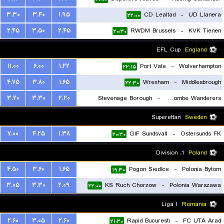
۳.۳۰
۳.۴۰
۱.۹۵
CD Lealtad
-
UD Llanera
۲۲:۰۰
۲.۴۵
۳.۵۰
۲.۴۵
RWDM Brussels
-
KVK Tienen
۲۰:۳۰
EFL Cup
England
۱۱.۰۰
۶.۰۰
۱.۲۲
Port Vale
-
Wolverhampton
۲۲:۱۵
۴.۷۵
۳.۸۰
۱.۶۵
Wrexham
-
Middlesbrough
۲۲:۳۰
۳.۲۰
۳.۳۰
۲.۲۰
Stevenage Borough
-
Wycombe Wanderers
۲۲:۱۵
Superettan
Sweden
۷.۰۰
۴.۲۵
۱.۳۸
GIF Sundsvall
-
Ostersunds FK
۲۰:۳۰
1. Division
Poland
۴.۵۰
۳.۶۰
۱.۶۵
Pogon Siedlce
-
Polonia Bytom
۱۹:۳۰
۳.۰۵
۳.۳۰
۲.۰۹
KS Ruch Chorzow
-
Polonia Warszawa
۲۲:۰۰
Liga I
Romania
۲.۶۰
۳.۰۵
۲.۶۰
Rapid Bucuresti
-
FC UTA Arad
۲۱:۳۰