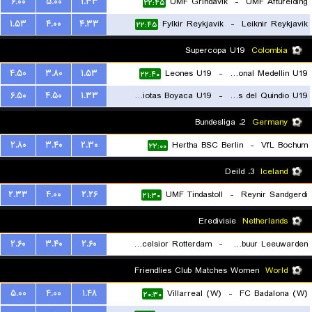
۶.۰۰
۵.۰۰
۱.۳۳
UMF Grindavik
-
UMF Afturelding
۲۲:۴۵
۱.۵۳
۴.۰۰
۴.۳۳
Fylkir Reykjavik
-
Leiknir Reykjavik
۲۲:۴۵
Supercopa U19
Colombia
۴.۵۰
۳.۸۰
۱.۵۳
Leones U19
-
Atletico Nacional Medellin U19
۲۲:۴۰
۶.۵۰
۴.۵۰
۱.۳۳
Patriotas Boyaca U19
-
Tigres del Quindio U19
۲۰:۳۰
2. Bundesliga
Germany
۲.۸۰
۳.۴۰
۲.۳۰
Hertha BSC Berlin
-
VfL Bochum
۲۲:۰۰
3. Deild
Iceland
۲.۳۳
۴.۰۰
۲.۲۶
UMF Tindastoll
-
Reynir Sandgerdi
۲۱:۳۰
Eredivisie
Netherlands
۲.۶۰
۳.۴۰
۲.۶۰
Excelsior Rotterdam
-
Cambuur Leeuwarden
۲۱:۳۰
Friendlies Club Matches Women
World
۵.۰۰
۴.۰۰
۱.۴۸
Villarreal (W)
-
FC Badalona (W)
۲۰:۳۰