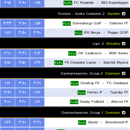
۴.۱۵
۳.۸۰
۱.۶۵
FC Roskilde
-
B93 Kopenhagen
۲۰:۳۰
2. Division - Sodra Gotaland
Sweden
۴.۳۳
۳.۸۰
۱.۵۶
Solvesborgs GoIF
-
Osterlen FF
۲۰:۰۰
۱.۸۷
۳.۵۰
۳.۴۰
IFK Berga
-
Rappe GOIF
۲۱:۰۰
3. Liga
Slovakia
۲.۹۰
۳.۳۰
۲.۱۲
OK Castkovce
-
MSK Senec
۲۰:۰۰
۶.۵۰
۴.۵۰
۱.۳۶
FK Dunajska Luzna
-
Spartak Myjava
۲۰:۳۰
Danmarksserien, Group 2
Denmark
۱.۷۱
۳.۸۰
۳.۷۰
Glostrup FK
-
FC Gladsaxe
۲۰:۰۰
۳.۴۰
۳.۸۰
۱.۷۷
Herlev IF
-
Taarnby FF
۲۰:۰۰
۴.۰۰
۴.۲۰
۱.۶۱
Saaby Fodbold
-
Allerod FK
۲۰:۱۵
Danmarksserien, Group 1
Denmark
۱.۷۹
۳.۷۰
۳.۳۰
Skjold
-
Skovshoved IF
۲۰:۰۰