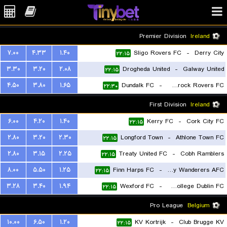
Premier Division
Ireland
۷.۰۰
۴.۳۳
۱.۴۰
Sligo Rovers FC
-
Derry City
۲۲:۱۵
۳.۳۰
۳.۲۰
۲.۰۸
Drogheda United
-
Galway United
۲۲:۱۵
۴.۵۰
۳.۸۰
۱.۶۵
Dundalk FC
-
Shamrock Rovers FC
۲۲:۳۰
First Division
Ireland
۶.۰۰
۴.۲۰
۱.۴۰
Kerry FC
-
Cork City FC
۲۲:۱۵
۲.۸۰
۳.۲۰
۲.۳۰
Longford Town
-
Athlone Town FC
۲۲:۱۵
۲.۸۰
۳.۱۵
۲.۲۵
Treaty United FC
-
Cobh Ramblers
۲۲:۱۵
۸.۰۰
۵.۵۰
۱.۲۵
Finn Harps FC
-
Bray Wanderers AFC
۲۲:۱۵
۳.۲۸
۳.۴۰
۱.۹۴
Wexford FC
-
University College Dublin FC
۲۲:۱۵
Pro League
Belgium
۱۰.۰۰
۶.۵۰
۱.۲۰
KV Kortrijk
-
Club Brugge KV
۲۲:۱۵