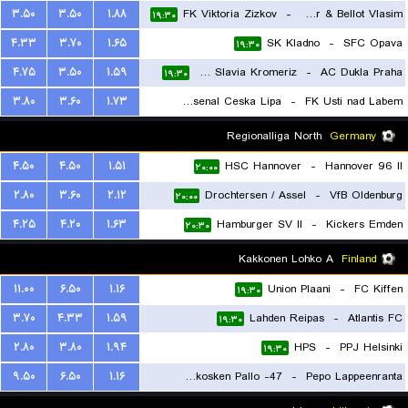
۳.۵۰
۳.۵۰
۱.۸۸
FK Viktoria Zizkov
-
FC Sellier & Bellot Vlasim
۱۹:۳۰
۴.۳۳
۳.۷۰
۱.۶۵
SK Kladno
-
SFC Opava
۱۹:۳۰
۴.۷۵
۳.۵۰
۱.۵۹
SK Hanacka Slavia Kromeriz
-
AC Dukla Praha
۱۹:۳۰
۳.۸۰
۳.۶۰
۱.۷۳
Fk Arsenal Ceska Lipa
-
FK Usti nad Labem
۱۹:۳۰
Regionalliga North
Germany
۴.۵۰
۴.۵۰
۱.۵۱
HSC Hannover
-
Hannover 96 II
۲۰:۰۰
۲.۸۰
۳.۶۰
۲.۱۲
Drochtersen / Assel
-
VfB Oldenburg
۲۰:۰۰
۴.۲۵
۴.۲۰
۱.۶۳
Hamburger SV II
-
Kickers Emden
۲۰:۳۰
Kakkonen Lohko A
Finland
۱۱.۰۰
۶.۵۰
۱.۱۶
Union Plaani
-
FC Kiffen
۱۹:۳۰
۳.۷۰
۴.۳۳
۱.۵۹
Lahden Reipas
-
Atlantis FC
۱۹:۳۰
۲.۸۰
۳.۸۰
۱.۹۴
HPS
-
PPJ Helsinki
۱۹:۳۰
۹.۵۰
۶.۵۰
۱.۱۶
Myllykosken Pallo -47
-
Pepo Lappeenranta
۱۹:۳۰