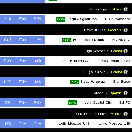
Meistriliiga
Estonia
۲.۱۵
۳.۴۰
۲.۷۷
Harju Jalgpallikool
-
FC Kuressaare
۱۹:۳۰
Erovnuli Liga
Georgia
۲.۳۸
۳.۲۰
۲.۶۰
FC Torpedo Kutaisi
-
FC Rustavi
۱۹:۳۰
1 Liga Women
Poland
۳.۷۰
۴.۰۰
۱.۶۵
Sportowa Czworka Radom (W)
-
Czarni Sosnowiec II (W)
۱۹:۳۰
III Liga, Group 3
Poland
۳.۳۰
۳.۴۰
۱.۸۸
Sleza Wroclaw
-
Stal Brzeg
۱۹:۳۰
Super 8
Uganda
۱.۷۱
۳.۲۰
۴.۵۰
Kampala Capital City
-
Bul FC
۱۹:۳۰
Youth Championship
Russia
۱.۶۵
۴.۰۰
۴.۰۰
Lokomotiv Moscow U19
-
Dinamo Moscow U19