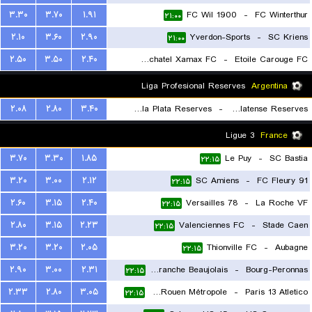
۳.۳۰
۳.۷۰
۱.۹۱
FC Wil 1900
-
FC Winterthur
۲۱:۰۰
۲۱:۰۰
۲.۱۰
۳.۶۰
۲.۹۰
Yverdon-Sports
-
SC Kriens
۲۱:۰۰
۲.۵۰
۳.۵۰
۲.۴۰
Neuchatel Xamax FC
-
Etoile Carouge FC
۲۱:۴۵
Liga Profesional Reserves
Argentina
۲.۰۸
۲.۸۰
۳.۴۰
Estudiantes de la Plata Reserves
-
CA Platense Reserves
۲۱:۳۰
Ligue 3
France
۳.۷۰
۳.۳۰
۱.۸۵
Le Puy
-
SC Bastia
۲۲:۱۵
۳.۲۰
۳.۰۰
۲.۱۲
SC Amiens
-
FC Fleury 91
۲۲:۱۵
۲.۶۰
۳.۱۵
۲.۴۰
Versailles 78
-
La Roche VF
۲۲:۱۵
۲.۸۰
۳.۱۵
۲.۲۳
Valenciennes FC
-
Stade Caen
۲۲:۱۵
۳.۲۰
۳.۲۰
۲.۰۵
Thionville FC
-
Aubagne
۲۲:۱۵
۲.۹۰
۳.۰۰
۲.۳۱
FC Villefranche Beaujolais
-
Bourg-Peronnas
۲۲:۱۵
۲.۳۳
۲.۸۰
۳.۰۵
US Quevilly-Rouen Métropole
-
Paris 13 Atletico
۲۲:۱۵