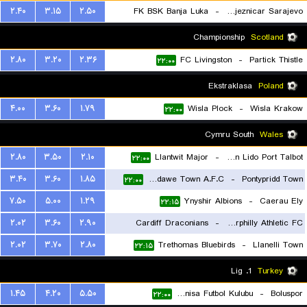
۲.۴۰
۳.۱۵
۲.۵۰
FK BSK Banja Luka
-
FK Zeljeznicar Sarajevo
۲۱:۳۰
Championship
Scotland
۲.۸۰
۳.۲۰
۲.۳۶
FC Livingston
-
Partick Thistle
۲۲:۰۰
Ekstraklasa
Poland
۴.۰۰
۳.۶۰
۱.۷۹
Wisla Plock
-
Wisla Krakow
۲۲:۰۰
Cymru South
Wales
۲.۸۰
۳.۵۰
۲.۱۰
Llantwit Major
-
Afan Lido Port Talbot
۲۲:۰۰
۳.۴۰
۳.۶۰
۱.۸۵
Pontardawe Town A.F.C.
-
Pontypridd Town
۲۲:۰۰
۷.۵۰
۵.۰۰
۱.۲۹
Ynyshir Albions
-
Caerau Ely
۲۲:۱۵
۲.۰۲
۳.۶۰
۲.۹۰
Cardiff Draconians
-
Caerphilly Athletic FC
۲.۰۲
۳.۷۰
۲.۸۰
Trethomas Bluebirds
-
Llanelli Town
۲۲:۱۵
۲۲:۱۵
1. Lig
Turkey
۱.۴۵
۴.۲۰
۵.۵۰
Manisa Futbol Kulubu
-
Boluspor
۲۲:۰۰