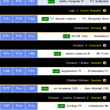
۲.۹۰
۳.۷۰
۱.۹۹
Gentofte-Vangede IF
-
FC Sydkysten
۲۰:۰۰
1. Liga
Czech Republic
۲.۶۰
۳.۲۸
۲.۵۵
FC Slovan Liberec
-
FC Zbrojovka Brno
۲۰:۳۰
Eliteserien
Norway
۳.۳۰
۳.۶۰
۲.۰۰
KFUM Oslo
-
Sandefjord
۲۰:۳۰
3. Division
Denmark
۴.۲۰
۳.۷۰
۱.۶۵
Horsholm-Usserod IK
-
BK Frem
۲۰:۳۰
Division 1 Sodra
Sweden
۲.۵۵
۳.۴۰
۲.۳۸
Angelholms FF
-
Kristianstad FC
۲۰:۳۰
Elitettan Women
Sweden
۴.۳۳
۴.۰۰
۱.۵۶
BK Hacken Academy (W)
-
Jitex Molndal (W)
۲۰:۳۰
2. Division - Vastra Gotaland
Sweden
۱.۹۳
۳.۸۰
۳.۰۰
Qviding FIF
-
Galtabacks BK
۲۰:۳۰