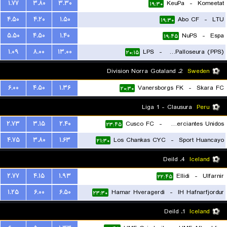
۱.۷۷
۳.۸۰
۳.۳۰
KeuPa
-
Komeetat
۱۹:۳۰
۴.۵۰
۴.۲۰
۱.۵۰
Abo CF
-
LTU
۱۹:۳۰
۵.۵۰
۴.۵۰
۱.۴۰
NuPS
-
Espa
۱۹:۴۵
۱.۰۹
۸.۰۰
۱۳.۰۰
LPS
-
Pakkalan Palloseura (PPS)
۲۰:۱۵
2. Division Norra Gotaland
Sweden
۶.۰۰
۴.۵۰
۱.۳۶
Vanersborgs FK
-
Skara FC
۲۰:۳۰
Liga 1 - Clausura
Peru
۲.۷۳
۳.۱۵
۲.۴۰
Cusco FC
-
Comerciantes Unidos
۲۳:۴۵
۴.۷۵
۳.۸۰
۱.۶۳
Los Chankas CYC
-
Sport Huancayo
۲۱:۳۰
4. Deild
Iceland
۲.۷۷
۴.۱۵
۱.۹۳
Ellidi
-
Ulfarnir
۲۲:۴۵
۱.۲۵
۶.۰۰
۶.۵۰
Hamar Hveragerdi
-
IH Hafnarfjordur
۲۳:۳۰
1. Deild
Iceland