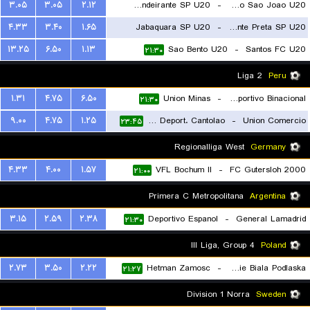
۳.۰۵
۳.۰۵
۲.۱۲
CA Bandeirante SP U20
-
Uniao Sao Joao U20
۴.۳۳
۳.۴۰
۱.۶۵
Jabaquara SP U20
-
Ponte Preta SP U20
۲۱:۳۰
۱۳.۲۵
۶.۵۰
۱.۱۳
Sao Bento U20
-
Santos FC U20
۲۱:۳۰
۲۱:۳۰
Liga 2
Peru
۱.۳۱
۴.۷۵
۶.۵۰
Union Minas
-
EM Deportivo Binacional
۲۱:۳۰
۹.۰۰
۴.۷۵
۱.۲۵
Academia Deport. Cantolao
-
Union Comercio
۲۳:۴۵
Regionalliga West
Germany
۴.۳۳
۴.۰۰
۱.۵۷
VFL Bochum II
-
FC Gutersloh 2000
۲۱:۰۰
Primera C Metropolitana
Argentina
۳.۱۵
۲.۵۹
۲.۳۸
Deportivo Espanol
-
General Lamadrid
۲۱:۳۰
III Liga, Group 4
Poland
۲.۷۳
۳.۵۰
۲.۲۲
Hetman Zamosc
-
MKS Podlasie Biala Podlaska
۲۱:۲۷
Division 1 Norra
Sweden