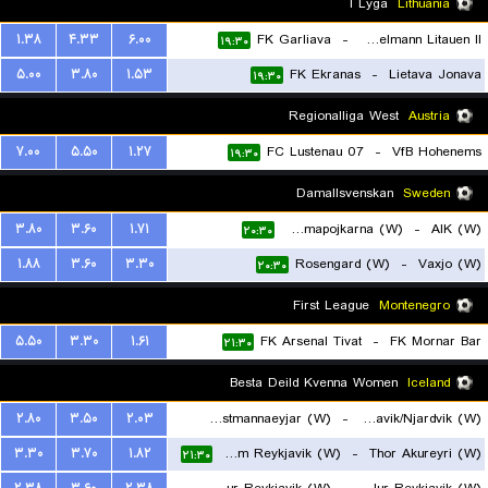
I Lyga
Lithuania
۱.۳۸
۴.۳۳
۶.۰۰
FK Garliava
-
Hegelmann Litauen II
۱۹:۳۰
۵.۰۰
۳.۸۰
۱.۵۳
FK Ekranas
-
Lietava Jonava
۱۹:۳۰
Regionalliga West
Austria
۷.۰۰
۵.۵۰
۱.۲۷
FC Lustenau 07
-
VfB Hohenems
۱۹:۳۰
Damallsvenskan
Sweden
۳.۸۰
۳.۶۰
۱.۷۱
Brommapojkarna (W)
-
AIK (W)
۲۰:۳۰
۱.۸۸
۳.۶۰
۳.۳۰
Rosengard (W)
-
Vaxjo (W)
۲۰:۳۰
First League
Montenegro
۵.۵۰
۳.۳۰
۱.۶۱
FK Arsenal Tivat
-
FK Mornar Bar
۲۱:۳۰
Besta Deild Kvenna Women
Iceland
۲.۸۰
۳.۵۰
۲.۰۳
IBV Vestmannaeyjar (W)
-
Grindavik/Njardvik (W)
۳.۳۰
۳.۷۰
۱.۸۲
Fram Reykjavik (W)
-
Thor Akureyri (W)
۲۱:۳۰
۲۱:۳۰