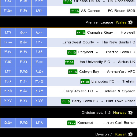
۲.۸۰
۳.۱۵
۲.۲۳
Orleans US 45
-
US Concarneau
۲۲:۱۵
۳.۵۰
۳.۴۰
۱.۹۲
AS Cannes
-
FC Rouen 1899
۲۲:۱۵
Premier League
Wales
۱.۲۷
۵.۰۰
۸.۰۰
Connah's Quay
-
Holywell
۲۲:۱۵
۱۰.۰۰
۵.۵۰
۱.۲۰
Haverfordwest County
-
The New Saints FC
۳.۶۰
۳.۴۰
۱.۸۸
Penybont
-
Caernarfon Town FC
۲۲:۱۵
۲۲:۱۵
۲.۱۵
۳.۲۰
۳.۰۰
Cardiff Metropolitan University F.C.
-
Airbus UK
۲۲:۱۵
۱.۲۲
۴.۷۵
۹.۵۰
Colwyn Bay
-
Ammanford AFC
۲۲:۱۵
۲.۰۶
۳.۴۰
۳.۰۵
Llandudno FC
-
Trefelin
۲۲:۱۵
۲.۲۵
۳.۵۰
۲.۶۳
Briton Ferry Athletic FC
-
Cambrian & Clydach
۲.۲۷
۳.۲۰
۲.۷۷
Barry Town FC
-
Flint Town United
۲۲:۱۵
۲۲:۱۵
3. Division avd. 1
Norway
۵.۵۰
۴.۷۵
۱.۳۸
Konnerud
-
FK Union Carl Berner
۲۱:۰۰
1. Division
Kuwait