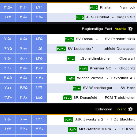
۳.۵۰
۳.۲۰
۱.۹۲
Khaitan
-
Yarmouk
۲۱:۱۵
۱.۶۳
۳.۵۰
۴.۵۰
Al Sulaibikhat
-
Burgan SC
۲۱:۱۵
Regionalliga East
Austria
۷.۵۰
۵.۵۰
۱.۲۵
SV Donau
-
SC ESV Parndorf 1919
۲۰:۳۰
۴.۷۵
۴.۰۰
۱.۵۱
SV Leobendorf
-
Marchfeld Donauauen
۲۰:۳۰
۷.۵۰
۵.۰۰
۱.۲۵
USV Scheiblingkirchen
-
Oberwart
۲۱:۰۰
۲.۹۰
۳.۵۰
۲.۰۷
Kremser SC
-
Gloggnitz
۲۰:۳۰
۲.۵۵
۳.۵۰
۲.۳۰
Wiener Viktoria
-
Favoritner AC
۲۰:۴۰
۷.۰۰
۴.۷۵
۱.۳۱
SV Wienerberger
-
SV Horn
۲۱:۰۰
۳.۲۰
۳.۸۰
۱.۸۵
SR Donaufeld
-
FCM Traiskirchen
۲۱:۰۰
Kolmonen
Finland
۷.۵۰
۶.۰۰
۱.۲۲
JJK Jyvaskyla 2
-
FCJ Blackbird
۱۹:۳۰
۱.۶۷
۴.۲۰
۳.۴۰
MPS/Atletico Malmi
-
FC Kontu
۱۹:۳۰