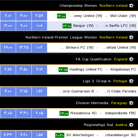
Championship Women
Northern Ireland
۲.۰۱
۴.۰۰
۲.۵۹
Ballymoney United (W)
-
Mid Ulster (W)
۲۲:۰۰
۱۲.۰۰
۹.۰۰
۱.۰۸
Bangor (W)
-
Sion Swifts LFC (W)
۲۲:۰۰
Northern Ireland Premier League Women
Northern Ireland
۲۶.۰۰
۱۳.۲۵
۱.۰۲
Crusaders Strikers FC (W)
-
Glentoran Belfast United (W)
۲۲:۱۵
FA Cup Qualification
England
۲.۶۸
۳.۵۰
۲.۱۶
Hastings United FC
-
Kingstonian FC
۲۲:۱۵
Liga 3, Group A
Portugal
۴.۰۰
۳.۱۵
۱.۸۲
Vitoria Guimaraes B
-
Uniao Sport Clube Paredes
۲۲:۳۰
Division Intermedia
Paraguay
۳.۰۵
۳.۳۰
۲.۰۵
Resistencia SC
-
Independiente FBC
۲۳:۰۰
Regionalliga Sud
Austria
۴.۳۳
۴.۲۰
۱.۵۶
SV Allerheiligen
-
Deutschlandsberger SC
۲۰:۳۰