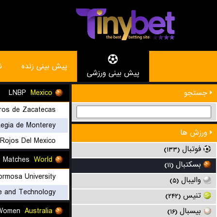
پیش بینی زنده
ن
پیش بینی ورزشی
LNBP
Mexico
جستجو
ros de Zacatecas
egia de Monterey
ورزش ها
 Rojos Del Mexico
فوتبال
(۱۳۳)
Friendly Club Matches
World
بسکتبال
(۱۱)
والیبال
(۵)
۱۲:۰۰
تنیس
(۲۴۲)
NBL1 West Women
Australia
بیسبال
(۱۶)