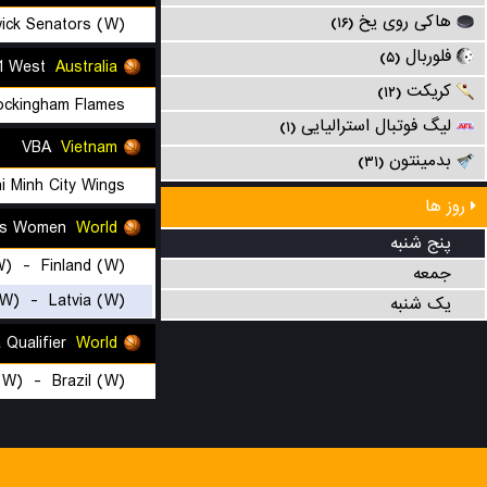
هاکی روی یخ
ick Senators (W)
(۱۶)
فلوربال
(۵)
NBL1 West
Australia
کریکت
(۱۲)
ockingham Flames
لیگ فوتبال استرالیایی
(۱)
VBA
Vietnam
بدمینتون
(۳۱)
i Minh City Wings
روز ها
International Friendlies Women
World
پنج شنبه
W)
-
Finland (W)
جمعه
(W)
-
Latvia (W)
یک شنبه
FIBA AmeriCup Women - South America Qualifier
World
(W)
-
Brazil (W)