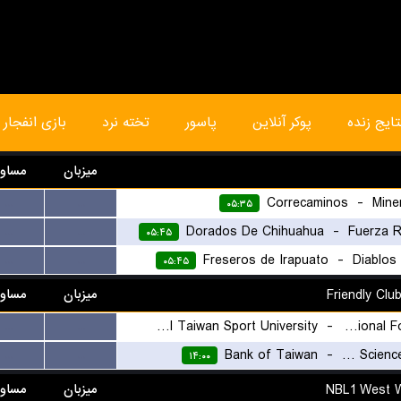
تایج زنده
پوکر آنلاین
پاسور
تخته نرد
بازی انفجار
میزبان
مساو
Correcaminos
-
Mine
...
...
۰۵:۳۵
Dorados De Chihuahua
-
Fuerza R
...
...
۰۵:۴۵
Freseros de Irapuato
-
Diablos
...
...
۰۵:۴۵
میزبان
مساو
National Taiwan Sport University
-
National Formosa University
...
...
Bank of Taiwan
-
Chien Hsin University of Science and Technology
...
...
۱۴:۰۰
میزبان
مساو